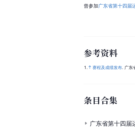
曾参加
广东省第十四届
参
考
资
料
1.
赛程及成绩发布
.
广东
条
目
合
集
广东省第十四届