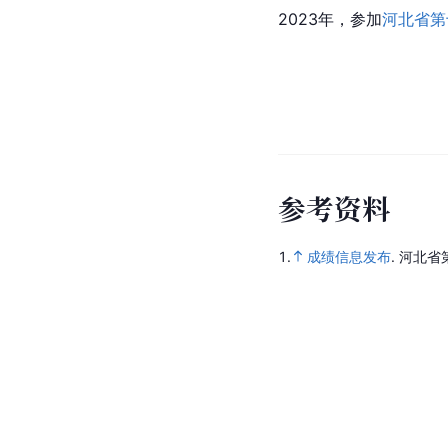
2023年，参加
河北省第
参
考
资
料
1.
成绩信息发布
.
河北省