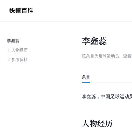
李鑫蕊
李鑫蕊
1
人物经历
该条目为
足球运动员
，
查看
2
参考资料
条目
李鑫蕊，
中国足球运动
人物经历