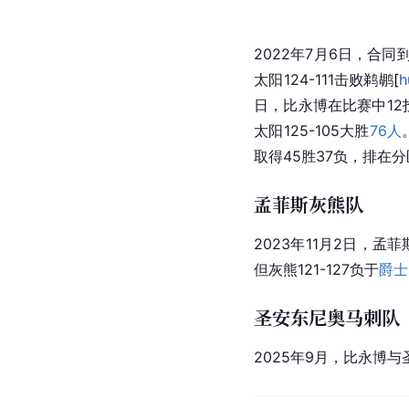
2022年7月6日，合
太阳124-111击败鹈
鹕
[
h
日，比永博在比赛中12
太阳125-105大胜
76人
取得45胜37负，排在
孟菲斯灰熊队
2023年11月2日，
但灰熊121-127负于
爵士
圣安东尼奥马刺队
2025年9月，比永博