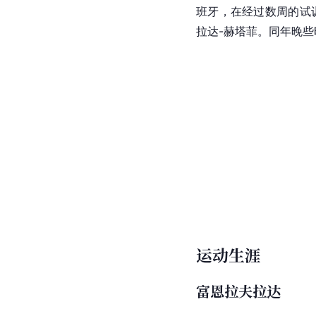
班牙，在经过数周的试
拉达-赫塔菲。同年晚
运动生涯
富恩拉夫拉达