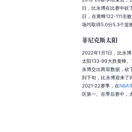
日，比永博在比赛中砍下1
日，在黄蜂122-111击败
场均取得5.0分5.3个
菲尼克斯太阳
2022年1月1日，比永
太阳133-99大胜黄蜂
永博交出两双数据，砍下1
到下旬，比永博迎来了
2021-22赛季，在
NBA
区第一。在季后赛中，