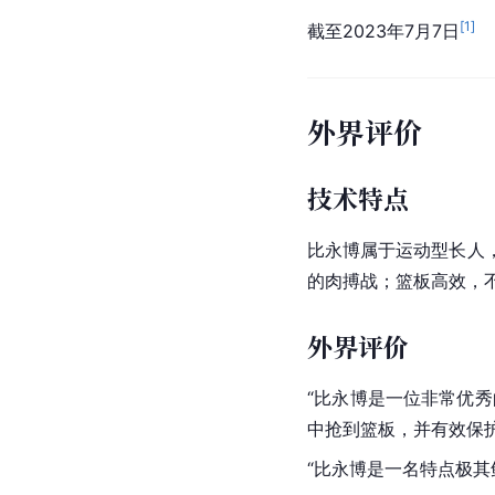
[
1
]
截至2023年7月7日
外界评价
技术特点
比永博属于运动型长人
的肉搏战；篮板高效，
外界评价
“比永博是一位非常优
中抢到篮板，并有效保
“比永博是一名特点极