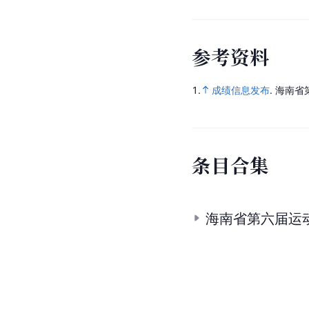
参
考
资
料
1.
成绩信息发布
.
海南省
条
目
合
集
海南省第六届运