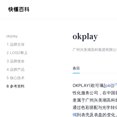
okplay
okplay
1
品牌主张
广州兴美潮高科集团有限公
2
LOGO释义
3
品牌使命
条目
4
品牌产品
5
核心技术
[
1
OKPLAY(欧可
珮
[
pèi
]
)
6
参考资料
性化服务公司，在中国
隶属于广州兴美潮高科
通过色彩搭配与光学转
镯
到表壳及表盘的变化