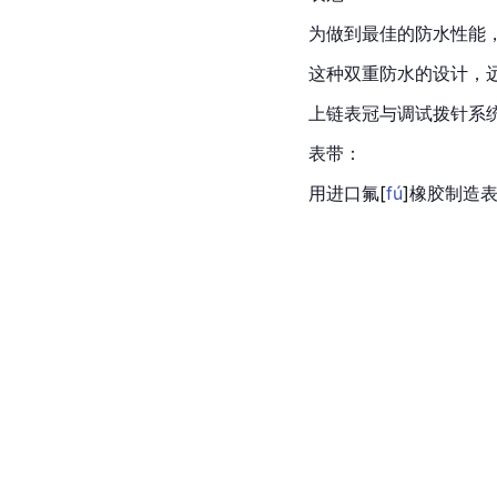
为做到最佳的防水性能
这种双重防水的设计，
上链表冠与调试拨针系
表带：
用进口
氟
[
fú
]
橡胶制造