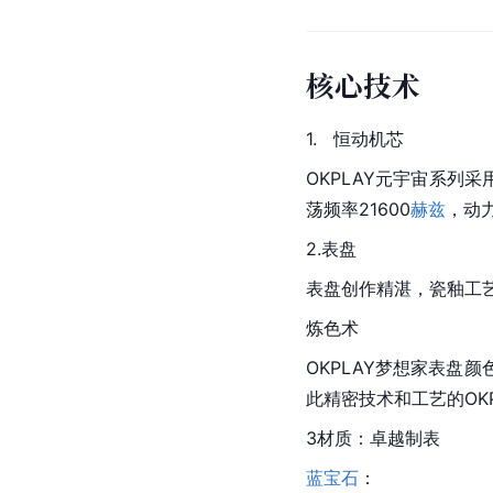
核心技术
1.   恒动机芯
OKPLAY元宇宙系列采
荡频率21600
赫兹
，动
2.表盘
表盘创作精湛，瓷釉工
炼色术
OKPLAY梦想家表
此精密技术和工艺的OK
3材质：卓越制表
蓝宝石
：