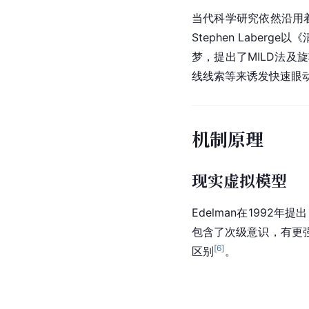
当代科学研究依然沿用着清
Stephen Lab
梦，提出了MILD法
线线索等来诱发快速眼
机制原理
现实虚拟模型
Edelman在199
包含了次级意识，有更
[
6
]
区别
。