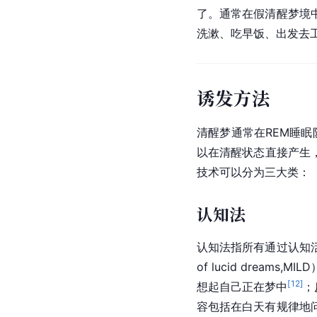
了。通常在假清醒梦境
洗漱、吃早饭、出发去
诱发方法
清醒梦通常在REM睡眠阶段
以在清醒状态直接产生，称为醒时
技术可以分为三大类：
认知法
认知法指所有通过认知活动增加梦
of lucid dre
[
12
]
想起自己正在梦中
；
容包括在白天有规律地