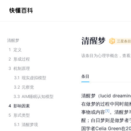
清醒梦
清醒梦
三星
条目
1
定义
该条目为
心理学概念
，
查看
2
形成过程
3
机制原理
条目
3.1
现实虚拟模型
3.2
元察觉
清醒梦（lucid dr
3.3
AIM睡眠认知模型
在做梦的过程中同时能
4
影响因素
[
1
]
事物或内容
。清醒梦
5
形式类型
醒；白日梦则是做梦者
5.1
清醒梦境
国学者Celia Green