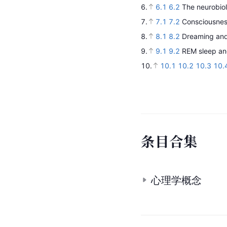
6.
6.1
6.2
The neurobio
7.
7.1
7.2
Consciousnes
8.
8.1
8.2
Dreaming and 
9.
9.1
9.2
REM sleep an
10.
10.1
10.2
10.3
10.
条
目
合
集
心理学概念