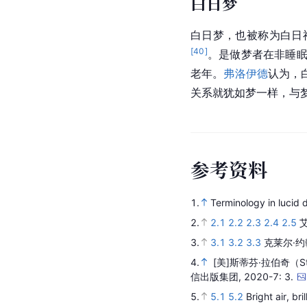
白日梦
白日梦，也被称为白日
[
40
]
。是做梦者在非睡
老年。
弗洛伊德
认为，
关系就犹如梦一样，与
参
考
资
料
1.
Terminology in lucid
2.
2.1
2.2
2.3
2.4
2.5
3.
3.1
3.2
3.3
克莱尔·约
4.
[美]斯蒂芬·拉伯奇（Step
信出版集团,
2020-7
: 3.
5.
5.1
5.2
Bright air, br