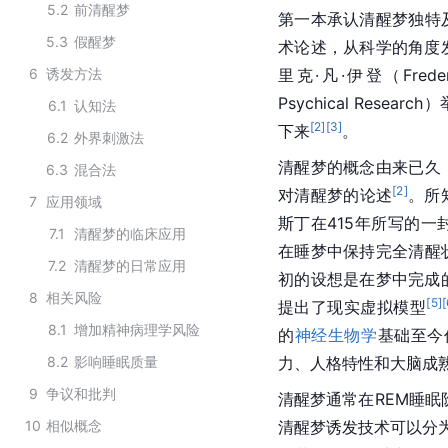
5.2
前清醒梦
第一本承认清醒梦独特
5.3
假醒梦
术论述，从科学的角度发
6
诱发方法
里克·凡·伊登（Frederi
Psychical Res
6.1
认知法
[
2
]
[
3
]
下来
。
6.2
外界刺激法
清醒梦的概念由来已久
6.3
混合法
[
2
]
对清醒梦的论述
。所
7
应用领域
斯丁在415年所写的
7.1
清醒梦的临床应用
在睡梦中保持完全清醒
7.2
清醒梦的日常应用
初的设想是在梦中完成
8
相关风险
[
5
]
[
提出了现实虚拟模型
8.1
增加精神病理学风险
的
神经生物学
基础至今
8.2
影响睡眠质量
力、人格特性和大脑成
9
争议和批判
清醒梦通常在REM睡眠
10
相似概念
清醒梦诱发技术可以分