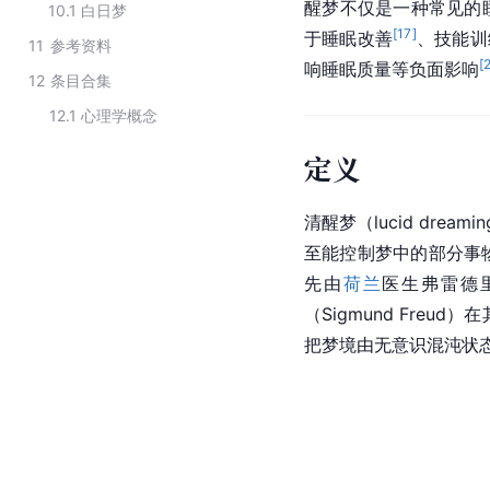
醒梦不仅是一种常见的
10.1
白日梦
[
17
]
于睡眠改善
、技能训
11
参考资料
[
响睡眠质量等负面影响
12
条目合集
12.1
心理学概念
定义
清醒梦（lucid d
至能控制梦中的部分事
先由
荷兰
医生弗雷德里克
（Sigmund Freud
把梦境由无意识混沌状