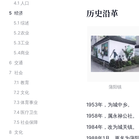
4.1
人口
历史沿革
5
经济
5.1
综述
5.2
农业
5.3
工业
5.4
商业
6
交通
7
社会
7.1
教育
蒲阳镇
7.2
文化
7.3
体育事业
1953年，为城中乡。
7.4
医疗卫生
1958年，属永禄公社。
7.5
社会保障
1984年，改为
城关镇
。
8
文化
1988年1月，更名为蒲