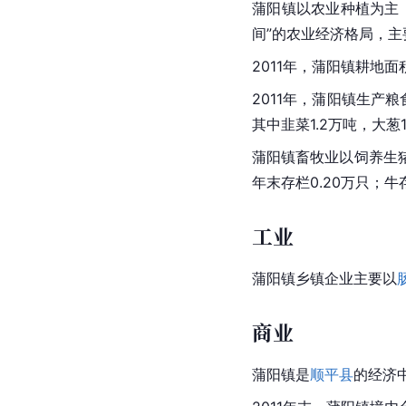
蒲阳镇以农业种植为主
间”的
农业经济
格局，主
2011年，
蒲阳镇
耕地面
2011年，蒲阳镇生产粮食
其中韭菜1.2万吨，大葱1
蒲阳镇畜牧业以饲养生
年末存栏0.20万只；牛存
工业
蒲阳镇乡镇企业主要以
商业
蒲阳镇是
顺平县
的经济