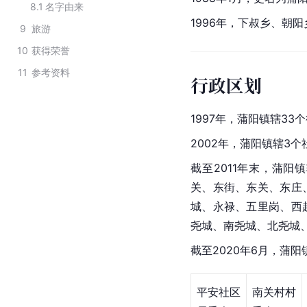
8.1
名字由来
1996年，下叔乡、
朝阳
9
旅游
10
获得荣誉
11
参考资料
行政区划
1997年，蒲阳镇辖33
2002年，蒲阳镇辖3
截至2011年末，蒲
关、东街、东关、东庄
城、永禄、五里岗、西
尧城、南尧城、北尧城
截至2020年6月，
蒲阳
平安社区
南关村村