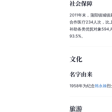
社会保障
2011年末，
蒲阳镇
城镇
合作医疗234人次，比
补助各类优抚对象594
93.5%。
文化
名字由来
1958年为纪念
韩永禄
烈
旅游