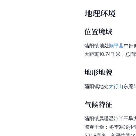
地理环境
位置境域
蒲阳镇地处
顺平县
中部
大距离10.74千米，总面
地形地貌
蒲阳镇地处
太行山
东麓
气候特征
蒲阳镇
属暖温带半干旱
凉爽干燥；冬季寒冷少雪
521.9毫米，年平均降水