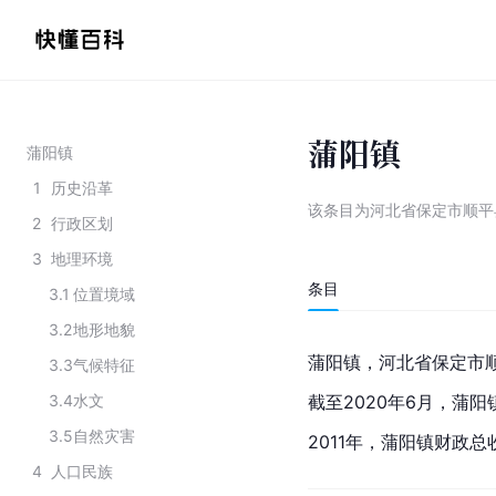
蒲阳镇
蒲阳镇
1
历史沿革
该条目为
河北省保定市顺平
2
行政区划
3
地理环境
条目
3.1
位置境域
3.2
地形地貌
蒲阳镇，
河北省保定市
3.3
气候特征
3.4
水文
截至2020年6月，
蒲阳
3.5
自然灾害
2011年，蒲阳镇财政总
4
人口民族