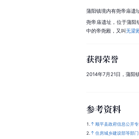
蒲阳镇境内有尧帝庙遗
尧帝庙遗址，位于蒲阳
中的帝尧殿，又叫
无梁
获得荣誉
2014年7月21日，
参
考
资
料
1.
顺平县政府信息公开专
2.
住房城乡建设部等部门