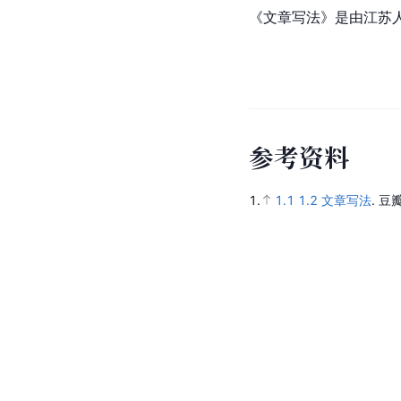
《文章写法》是由江苏
参
考
资
料
1.
1.1
1.2
文章写法
.
豆瓣