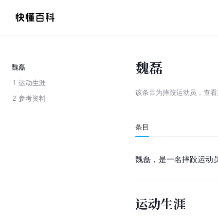
魏磊
魏磊
1
运动生涯
该条目为
摔跤运动员
，
查看
2
参考资料
条目
魏磊，是一名摔跤运动
运动生涯