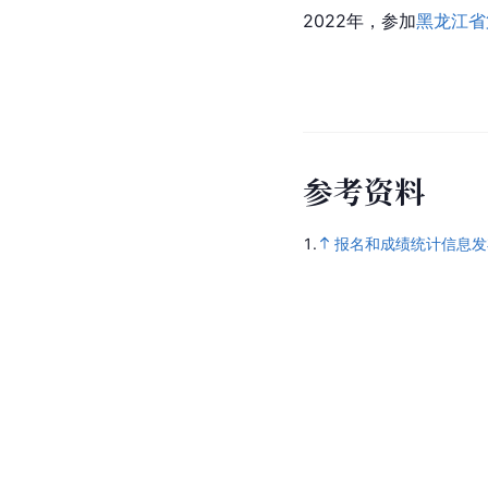
2022年，参加
黑龙江省
参
考
资
料
1.
报名和成绩统计信息发