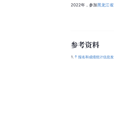
2022年，参加
黑龙江省
参
考
资
料
1.
报名和成绩统计信息发