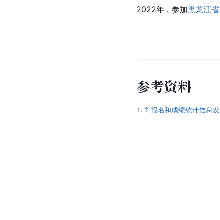
2022年，参加
黑龙江省
参
考
资
料
1.
报名和成绩统计信息发