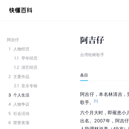
阿吉仔
阿吉仔
1
人物经历
台湾轮椅歌手
1.1
早年经历
1.2
演艺经历
条目
2
主要作品
2.1
音乐专辑
阿吉仔，本名林清吉，男
3
个人生活
[
1
]
歌手。
4
人物争议
六个月大时，即罹患小
5
社会活动
出名。2007年，阿吉
6
荣誉奖项
人助理林淑美（49岁