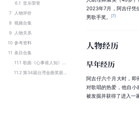
6.1
音乐荣誉
2023年7月，阿吉仔
7
人物评价
[
7
]
男歌手奖。
8
视频合集
9
人物关系
人物经历
10
参考资料
11
条目合集
早年经历
11.1
歌曲《心事谁人知》的创作人员
11.2
第34届台湾金曲奖获奖名单
阿吉仔六个月大时，即
对歌唱的热爱，他自小
被发掘并获得了进入一