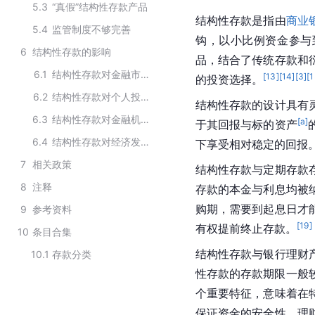
5.3
“真假”结构性存款产品
结构性存款是指由
商业
5.4
监管制度不够完善
钩，以小比例资金参与
6
结构性存款的影响
品，结合了传统存款和
6.1
结构性存款对金融市场的影响
[
13
]
[
14
]
[
3
]
[
1
的投资选择。
6.2
结构性存款对个人投资者的影响
结构性存款的设计具有
6.3
结构性存款对金融机构的影响
[a]
于其回报与标的资产
6.4
结构性存款对经济发展的影响
下享受相对稳定的回报
7
相关政策
结构性存款与定期存款
8
注释
存款的本金与利息均被
购期，需要到起息日才
9
参考资料
[
19
]
有权提前终止存款。
10
条目合集
结构性存款与银行理财
10.1
存款分类
性存款的存款期限一般
个重要特征，意味着在
保证资金的安全性。理