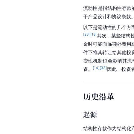
流动性是指结构性存款
于
产品设计
和协议条款
以下是流动性的几个方
[
23
]
[
18
]
其次，某些结构
金时可能面临
额外费用
件下将其转让给其他投
变现机制也会影响其流
[
14
]
[
33
]
资。
因此，投资
历史沿革
起源
结构性存款作为结构化