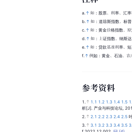
a.
如：股票、利率、汇率
b.
如：道琼斯指数、标普
c.
如：黄金价格指数、原
d.
如：上证指数、纳斯达
e.
如：贷款基准利率、短
f.
例如：黄金、石油、农
参
考
资
料
1.
1.1
1.2
1.3
1.4
1.5
1
析
[J].
产业与科技论坛,
20
2.
2.1
2.2
2.3
2.4
2.5
3.
3.1
3.2
3.3
3.4
3.5
3
f.2022.12.002.
(
4
)