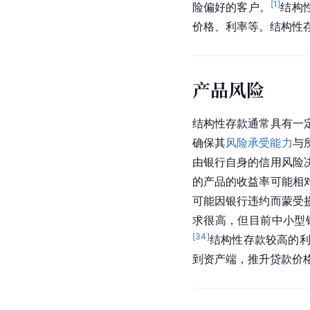
[
1
]
险偏好的客户。
结构
价格、利率等。结构性
产品风险
结构性存款通常具有一
确保其
风险承受能力
与
由银行自身的信用风险
的产品的收益率可能相
可能因银行违约而蒙受
求很高，但目前中小型
[
34
]
结构性存款较高的
到资产端，推升贷款价