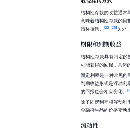
收益挂钩方式
结构性存款的收益通常
意味着结构性存款的回
[
22
]
[
26
]
指标挂钩。
另外
期限和到期收益
结构性存款具有特定的
可能获得的回报，具体
固定利率是一种常见的
到期收益形式是浮动利
[
的回报也会相应变化。
除了固定利率和浮动利
金融衍生品的价格变动
流动性