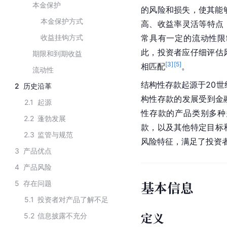
本金保护
的风险和损失，使其能
本金保护方式
高、收益率灵活等特点
收益挂钩方式
常具有一定的流动性限
此，投资者应仔细评估
期限和到期收益
[
3
]
[
5
]
相匹配
。
流动性
结构性存款起源于20世
2
历史沿革
构性存款的发展受到
金
2.1
起源
性存款的产品类别多种
2.2
蓬勃发展
款，以及其他特定目标
2.3
监管与规范
风险特征，满足了投资
3
产品优点
4
产品风险
基本信息
5
存在问题
5.1
投资者对产品了解不足
定义
5.2
信息披露不充分