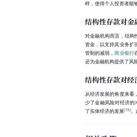
样，使得个人投资者能
结构性存款对金
对金融机构而言，结构
资金，以支持其业务扩
管制的减弱，
商业银行
还为金融机构提供了风
结构性存款对经
从经济发展的角度来看
少了
金融风险
对经济的
[
18
]
了
实体经济
的发展
。