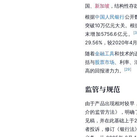
国、
新加坡
，结构性存
根据
中国人民银行
公开数
突破10万亿元大关。根据
[
3
末增加5756.6亿元。
29.56%，较2020年
随着
金融工具
和技术的
括与
股票市场
、利率、
[
29
]
高的回报潜力力。
监管与规范
由于产品出现相对较早
介的监管方法》，明确
见稿，并在此基础上于2
者投诉，修订《
银行法