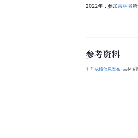
2022年，参加
吉林省
第
参
考
资
料
1.
成绩信息发布
.
吉林省