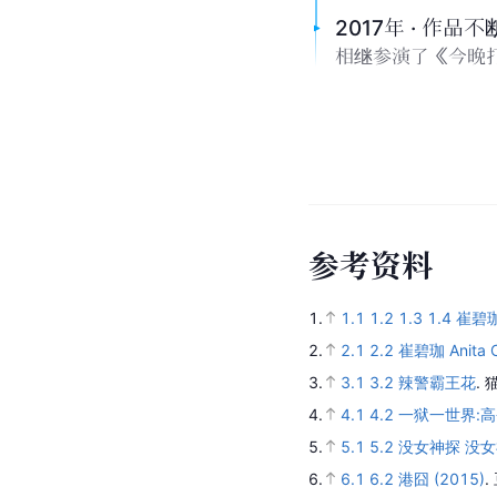
2017年 · 作品不
相继参演了《今晚
参
考
资
料
1.
1.1
1.2
1.3
1.4
崔碧珈 
2.
2.1
2.2
崔碧珈 Anita
3.
3.1
3.2
辣警霸王花
.
4.
4.1
4.2
一狱一世界:高
5.
5.1
5.2
没女神探 没女神
6.
6.1
6.2
港囧 (2015)
.