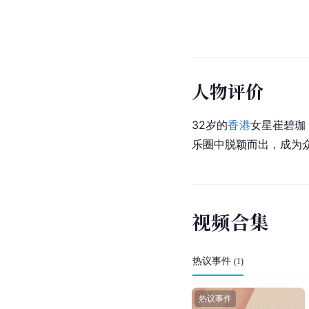
人物评价
32岁的
香港
女星崔碧珈
乐圈中脱颖而出，成为
视
频
合
集
热议事件
(
1
)
热议事件