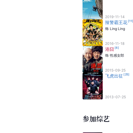
2019-11-14
[
11
辣警霸王花
饰
Ling Ling
2016-11-18
[
6
]
港囧
饰
性感女郎
2015-09-25
[
25
]
飞虎出征
2013-07-25
参加综艺