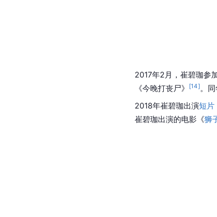
2017年2月，崔碧珈
[
14
]
《
今晚打丧尸
》
。同
2018年崔碧珈出演
短片
崔碧珈出演的电影《
狮