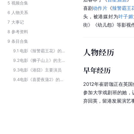
5
视频合集
喜剧
动作片
《
辣警霸王
6
人物关系
头，被港媒封为
叶子媚
7
大事记
街》《幼儿怨》等影视
8
参考资料
9
条目合集
人物经历
9.1
电影《辣警霸王花》的主要演员
9.2
电影《狮子山上》的主要演员
早年经历
9.3
电影《港囧》主要演员
9.4
电影《喜爱夜蒲2》的主要演员
2012年崔碧珈正在英
参加大学戏剧班的她，
弃回英，留港发展演艺