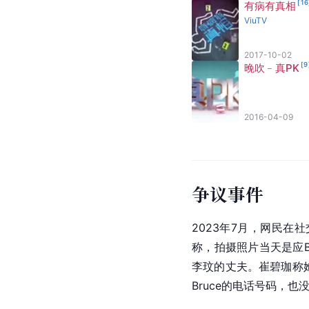
[
16
有病有真相
ViuTV
2017-10-02
[
9
晚吹﹣真PK
2016-04-09
争议事件
2023年7月，网民在
称，拍摄照片当天是应B
李玟的丈夫。崔碧珈称
Bruce的电话号码，