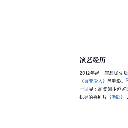
演艺经历
2012年起，崔碧珈先
[
《
百变爱人
》等电影。
一世界：高登阔少蹲监
执导的喜剧片《
港囧
》