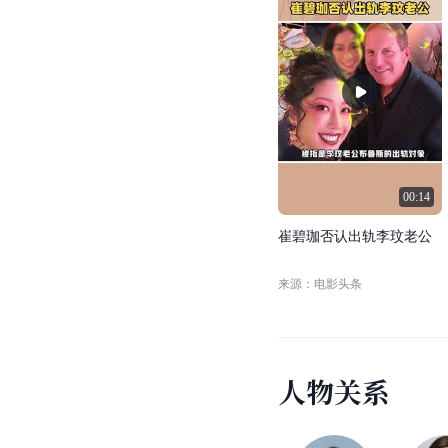
00:14
崔
碧
珈
否
认
出
轨
李
玟
老
公
来源：电影头条
人
物
关
系