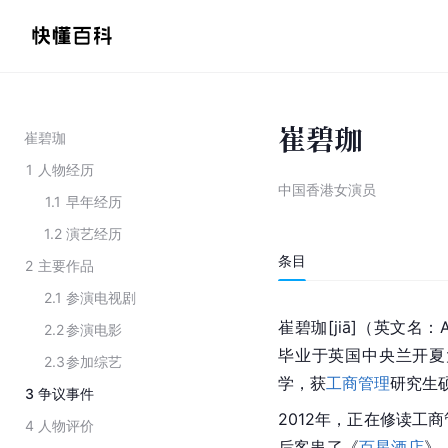
崔碧珈
崔碧珈
1
人物经历
中国香港女演员
1.1
早年经历
1.2
演艺经历
条目
2
主要作品
2.1
参演电视剧
崔碧珈[jiā]（英文名
2.2
参演电影
毕业于英国中央兰开夏
2.3
参加综艺
学，获
工商管理
研究生
3
争议事件
2012年，正在修读工
4
人物评价
后客串了《
百星酒店
》