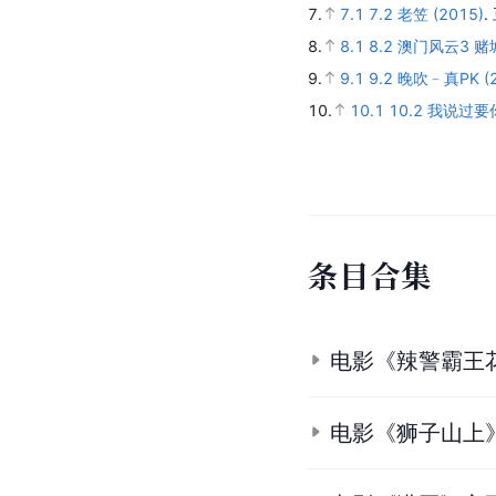
7.
7.1
7.2
老笠 (2015)
.
8.
8.1
8.2
澳门风云3 赌城风
9.
9.1
9.2
晚吹﹣真PK (2
10.
10.1
10.2
我说过要你
条
目
合
集
电影《辣警霸王
电影《狮子山上