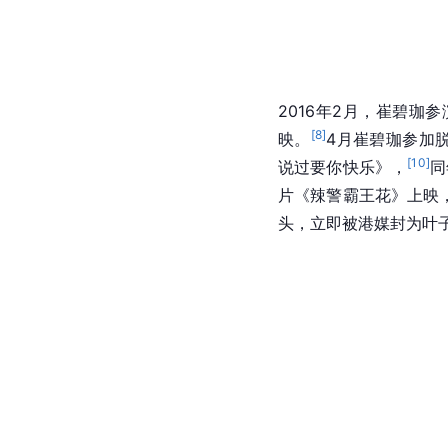
2016年2月，崔碧珈
[
8
]
映。
4月崔碧珈参加
[
10
]
说过要你快乐》，
同
片《
辣警霸王花
》上映，
头，立即被港媒封为叶