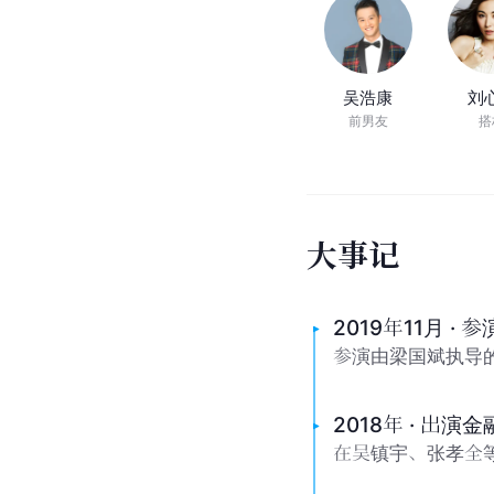
吴浩康
刘
前男友
搭
大
事
记
2019年11月 ·
参演由梁国斌执导
2018年 · 出演
在吴镇宇、张孝全