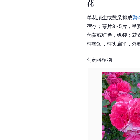
花
单花顶生或数朵排成
聚
宿存；萼片3~5片，呈
药
黄或红色，纵裂；花盘
柱
极短，
柱头
扁平，外
芍药科植物