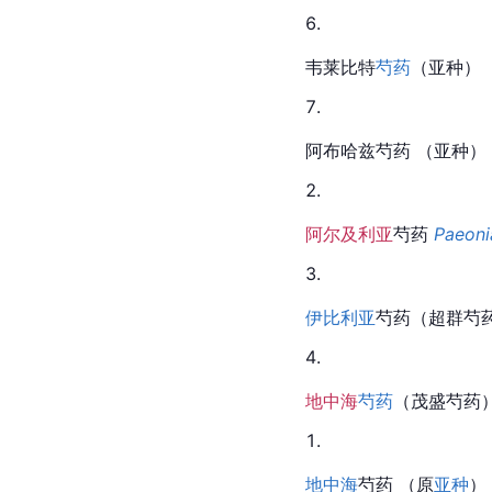
韦莱比特
芍药
（亚种）
阿布哈兹
芍药
 （亚种） 
阿尔及利亚
芍药 
Paeoni
伊比利亚
芍药（超群芍药
地中海
芍药
（茂盛芍药）
地中海
芍药 （原
亚种
）