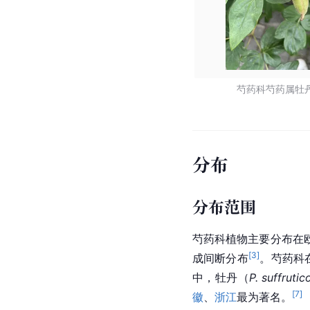
芍药科芍药属牡
分布
分布范围
芍药科
植物主要分布在
[
3
]
成间断分布
。
芍药科
中，牡丹（
P. suffrutic
[
7
]
徽
、
浙江
最为著名。