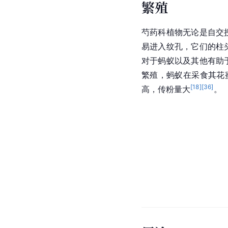
繁殖
芍药科
植物无论是自交
易进入纹孔，它们的
柱
对于蚂蚁以及其他有助
繁殖，蚂蚁在采食其
花
[
18
]
[
36
]
高，传粉量大
。