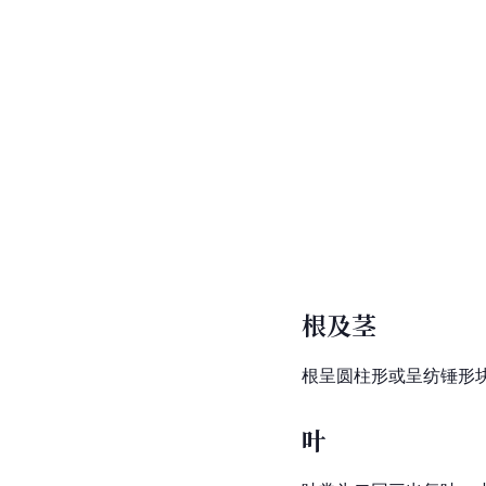
根及茎
根呈圆柱形或呈
纺锤形
叶