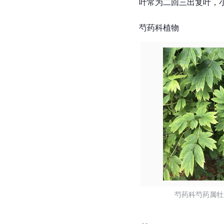
叶常为二回三出
复叶
，
芍药科植物
芍药科芍药属牡