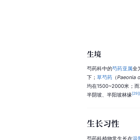
生境
芍药科中的
芍药
亚属
全
下；
草芍药
（
Paeonia 
均在1500~2000
[
29
]
半阴坡、半阳坡林缘
生长习性
芍药科植物常生长在
温