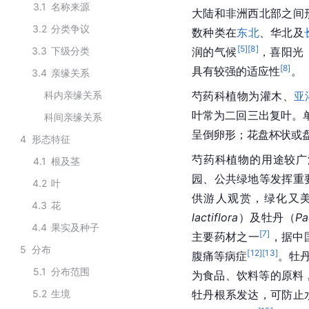
3.1
名称来源
大陆和非洲西北部之间
3.2
分类争议
数种类在
东北
、
华北
及
[
5
]
[
8
]
3.3
下级分类
润的气候
，喜阳光
[
8
]
具有较强的适应性
。
3.4
亲缘关系
科内亲缘关系
芍药科植物为灌木、
亚
叶常为二回三出
复叶
。
科间亲缘关系
呈倒卵形；花盘杯状或
4
形态特征
芍药科植物的用途较广
4.1
根及茎
园、公共绿地等发挥重
4.2
叶
供游人观赏，绿化又
4.3
花
lactiflora
）及牡丹（
Pa
4.4
果实及种子
[
7
]
主要药材之一
，据中
5
分布
[
12
]
[
13
]
腹痛等病症
。牡
5.1
分布范围
为食品、饮料等的原料
5.2
生境
牡丹根系发达，可防止