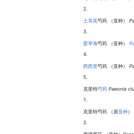
土耳其
芍药 （亚种） 
P
爱琴海
芍药
 （亚种） 
P
西西里
芍药 （亚种） 
P
克里特
芍药
Paeonia clu
克里特芍药 （原
亚种
） 