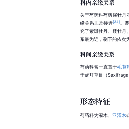
科内亲缘关系
关于
芍药科
芍药属牡丹亚
[
34
]
缘关系非常接近
。
究了紫斑牡丹、矮牡丹
系最为近，剩下的依次
科间亲缘关系
芍药科
曾一直置于
毛莨
于虎耳草目（Saxifra
形态特征
芍药科为灌木、
亚灌木