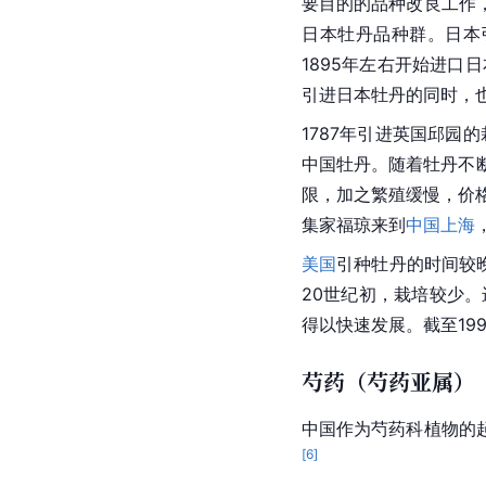
要目的的品种改良工作
日本牡丹品种群。日本引
1895年左右开始进
引进日本牡丹的同时，
1787年引进英国邱园的
中国牡丹。随着牡丹不
限，加之繁殖缓慢，价
集家福琼来到
中国上海
美国
引种牡丹的时间较晚
20世纪初，栽培较少。
得以快速发展。截至19
芍药（芍药亚属）
中国作为
芍药
科
植物的
[
6
]