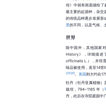
传》中就有画面描绘了
最主要的起源种，杂交
的传统品种逐步发展形
景
的不同，以及气候、
世界
除中国外，其他国家
History》，详
officinalis
 L.），并
味品被使用，直至14
[
26
]
[
6
]
。
美国
则大约在1
牡丹（牡丹亚属植物）是
栽培，794~1185 年（
丹，此后在
寺院
庭园中