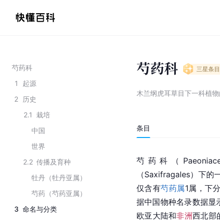
芍药科
芍药科
三星
条目
1
起源
木兰纲虎耳草目下一科植物
2
历史
2.1
栽培
条目
中国
世界
芍药科
（Paeoni
2.2
传播及育种
（Saxifragales）下
牡丹（牡丹亚属）
仅含有
芍药属
1属，下
芍药（芍药亚属）
据中国物种名录数据显
3
命名与分类
欧亚大陆和
非洲
西北部