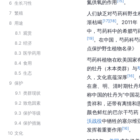
[
15
]
氮供氧的作用
。
6
生长习性
7
繁殖
人们缺乏对
芍药科
野生
[
17
]
[
18
]
渐枯竭
。2011
8
用途
中，芍药科中的希腊芍
8.1
观赏
[
19
]
。在
中国
，芍药科芍
8.2
经济
点保护野生植物名录》（
8.3
医学药用
芍药科植物在欧美国家
8.4
食用
的牡丹（木本类群）与
8.5
生态
[
16
]
久，文化底蕴深厚
。
9
保护
在唐、明、清时期牡丹
9.1
类群现状
称中国的牡丹为“中国花”
9.2
致危因素
贵祥和，还带有离情和
颜色鲜红的巴尔干芍药
9.3
保护等级
沃战役
中牺牲的塞尔维
9.4
保护措施
[
16
]
发挥着重要作用
。
10
文化