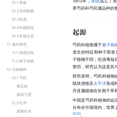
1903年，
美国
成立了
10.1
民俗
界芍药科芍药属品种的
10.2
诗词歌赋
10.3
绘画
10.4
中国国花
起源
10.5
其他文化
11
相关研究
芍药科植物属于
被子植
发生的特征和种子萌发
11.1
药理活性
子植物不同；但游离核
11.2
种子休眠
密切，研究认为这是其
12
代表物种
研究表明，芍药科植物
12.1
芍药
陆块漂移及
太平洋
形成
紫玉奴
丹亚属植物在长期干旱
桃花飞雪
中国
是芍药科植物的起源
12.2
牡丹
分布在中国境内，世界
姚黄牡丹
[
5
]
[
6
]
。