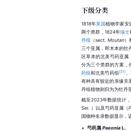
下级分类
1818年
美国
植物学家安德
两个类群，1824年
瑞士
丹组
（sect. 
Moutan
）
三个亚属，即木本的牡
区草本的北美芍药亚属（su
分为三个类群的方案，但
[
31
]
药组
和北美芍药组
。
有种具有较近的亲缘关
丹组植物则归为为牡丹
截至2023年数据统计
Ser. ）以及芍药亚属（
P
国物种名录数据显示，该
芍药属 
Paeonia
 L.