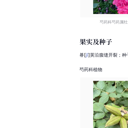
芍药科芍药属牡
果实及种子
朞
[
jī
]
荚沿腹缝开裂；种
芍药科植物