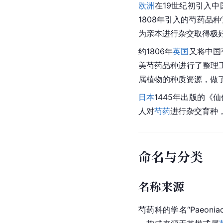
欧洲
在19世纪初引入中
1808年引入的芍药品种‘
为
亲本
进行杂交取得极
约1806年
英国
又将中国
美芍药品种进行了整理工
属植物的
种质
资源，做
日本
1445年出版的《仙
人对
芍药
进行杂交育种，
命名与分类
名称来源
芍药科
的
学名
“Paeoni