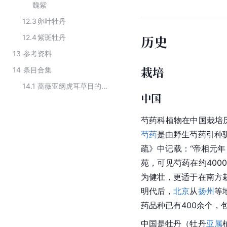
魏紫
12.3
卵叶牡丹
历史
12.4
紫斑牡丹
13
参考资料
栽培
14
条目合集
14.1
蔷薇亚纲虎耳草目的分类
中国
芍药科植物在中国栽培
芍药
是由野生芍药引种
疏》中记载：“帝相元
苑，可见芍药在约400
为健壮，更适于在南方
明代后，
北京
从
扬州
等
药
品种已有400余个，
中国是牡丹（牡丹
亚属