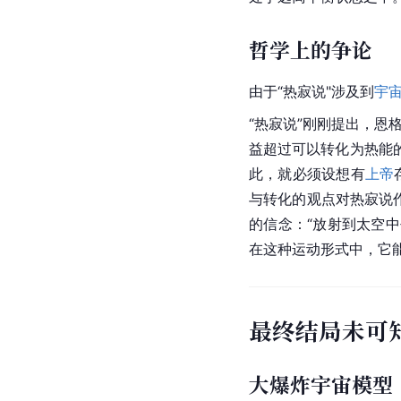
哲学上的争论
由于“热寂说"涉及到
宇
“热寂说”刚刚提出，
恩
益超过可以转化为热能
此，就必须设想有
上帝
与转化的观点对热寂说
的信念：“放射到太空
在这种运动形式中，它
最终结局未可
大爆炸宇宙模型