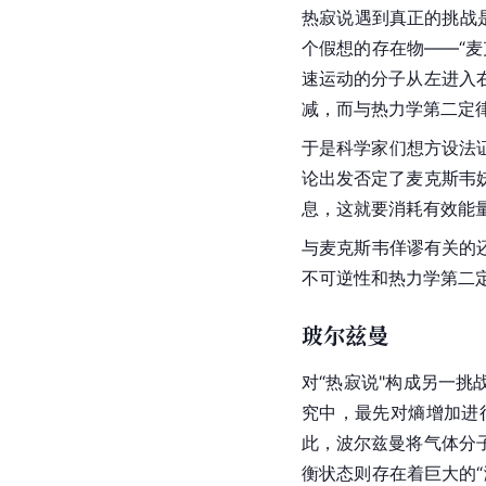
热寂说遇到真正的挑战是
个假想的存在物——“
麦
速运动的分子从左进入
减，而与
热力学第二定
于是科学家们想方设法
论出发否定了麦克斯韦
息，这就要消耗有效能
与
麦克斯韦
佯谬有关的还
不可逆性和
热力学第二
玻尔兹曼
对“热寂说"构成另一挑
究中，最先对熵增加进
此，波尔兹曼将气体分
衡状态则存在着巨大的