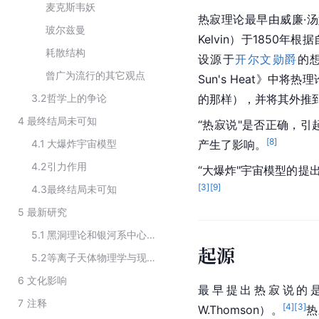
麦克斯韦妖
热寂理论最早由威廉·汤姆森
玻尔兹曼
Kelvin）于1850
耗散结构
设源于
开尔文勋爵
的想
曾广为流行的其它观点
Sun's Heat》
3.2
哲学上的争论
的那样），并将其外推
4
最终结局未可知
“热寂说"是否正确，
[
8
]
4.1
大爆炸宇宙模型
产生了影响。
4.2
引力作用
“大爆炸"宇宙模型的提
[
3
]
[
9
]
4.3
最终结局未可知
5
最新研究
5.1
黑洞理论和银河系中心黑洞的发现
起源
5.2
等离子天体物理学与现代等离子体宇宙观
6
文化影响
最早提出热寂说的
7
注释
[
4
]
[
3
]
W.Thomson）。
热