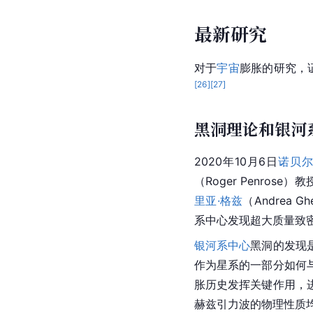
最新研究
对于
宇宙
膨胀的研究，
[
26
]
[
27
]
黑洞理论和银河
2020年10月6日
诺贝
（Roger Penros
里亚·格兹
（Andrea
系中心
发现超大质量致
银河系中心
黑洞的发现
作为
星系
的一部分如何
胀历史发挥关键作用，
赫兹引力波的物理性质均需