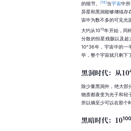
[
18
]
的细节。
当
宇宙
中所
异星和黑洞能够继续存
宙中为数不多的可见光
15
大约从10
年开始，同
分散的恒星残骸以及超
10^36年，宇宙中的
毕，整个宇宙就只剩下
黑洞时代：从10
除少量黑洞外，绝大部
物质都衰变为光子和轻
所以熵至少可以在那个
黑暗时代：10
10