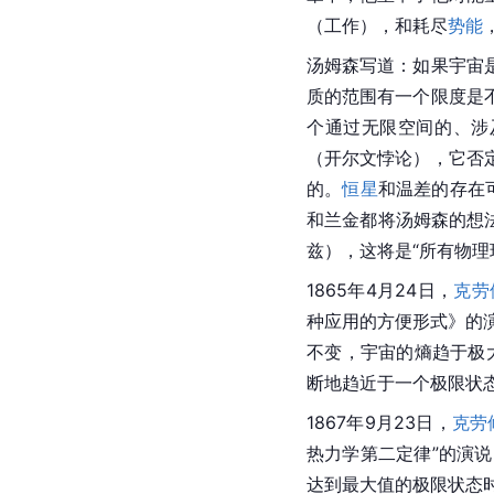
（工作），和耗尽
势能
汤姆森
写道：如果宇宙
质的范围有一个限度是
个通过无限空间的、涉
（开尔文悖论），它否
的。
恒星
和温差的存在
和
兰金
都将汤姆森的想
兹），这将是“所有物理
1865年4月24日，
克劳
种应用的方便形式》的演
不变，宇宙的熵趋于极
断地趋近于一个极限状态
1867年9月23日，
克劳
热力学第二定律
”的演
达到最大值的极限状态