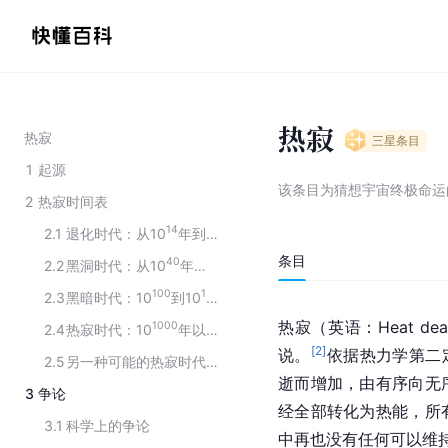
热寂
热寂
三星
条目
1
起源
该条目为
猜想宇宙终极命运
2
热寂时间表
14
40
2.1
退化时代：从10
年到10
年
条目
40
100
2.2
黑洞时代：从10
年到10
年
100
150
2.3
黑暗时代：10
到10
年
热寂（英语：Heat death 
1000
2.4
热寂时代：10
年以后
[
2
]
说。
依据热力学第二
1500
2.5
另一种可能的热寂时代：10
年以后
逝而增加，由有序向无
3
争论
经全部转化为热能，所
3.1
科学上的争论
中再也没有任何可以维