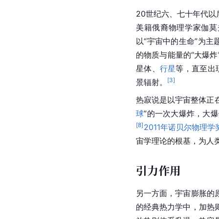
20世纪六、七十年代以
美籍俄裔物理学家
伽莫
以“宇宙中的生命”为主
的物质与能量的“大爆炸
星体、
行星
等，直至出
[
3
]
景辐射
。
热寂说是以宇宙整体正
球
”的一次大爆炸，大
[
8
]
2011年诺贝尔物理学
宙学理论的根基，为人
引力作用
另一方面，宇宙膨胀的
的经典热力学中，加热