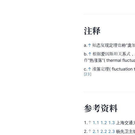
注
释
a.
始态复现定理也称“庞
b.
根据爱因斯坦关系式，
作“热涨落”( thermal fluctua
c.
涨落定理( fluctu
[23]
参
考
资
料
1.
1.1
1.2
1.3
上海交通
2.
2.1
2.2
2.3
杨先卫主编