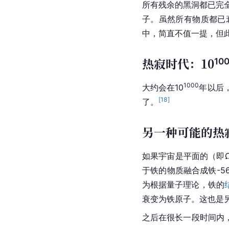
所有残余的黑洞都已完全
子。虽然所有物质都已
中，简直不值一提，但
热寂时代：10
10
1000
大约会在10
年以后
[
18
]
了。
另一种可能的热
如果宇宙是平面的（即Ω
于铁的物质融合成铁-
为根据量子理论，铁的
衰变为铁原子。这也是
之后在很长一段时间内