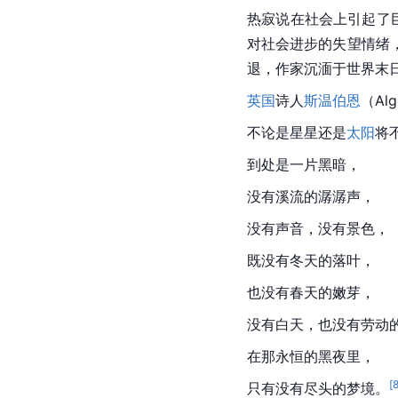
热寂说在社会上引起了
对社会进步的失望情绪
退，作家沉湎于世界末日
英国
诗人
斯温伯恩
（Al
不论是星星还是
太阳
将
到处是一片黑暗，
没有溪流的潺潺声，
没有声音，没有景色，
既没有冬天的落叶，
也没有春天的嫩芽，
没有白天，也没有劳动
在那永恒的黑夜里，
[
只有没有尽头的梦境。