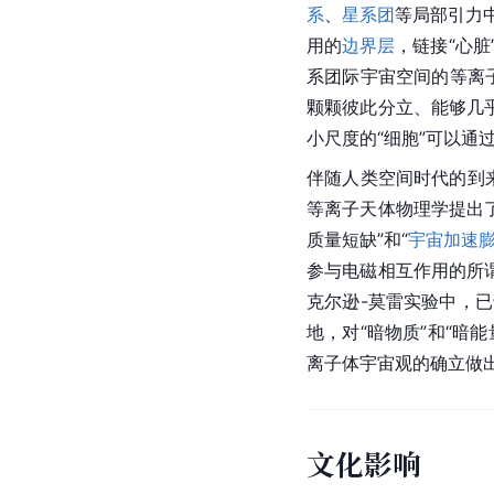
系
、
星系团
等局部引力中
用的
边界层
，链接“心脏”
系团际宇宙空间的等离
颗颗彼此分立、能够几
小尺度的“细胞”可以通
伴随人类空间时代的到
等离子天体物理学提出
质量短缺”和“
宇宙加速
参与电磁相互作用的所谓
克尔逊-莫雷实验中，已
地，对“暗物质”和“暗
离子体宇宙观的确立做
文化影响