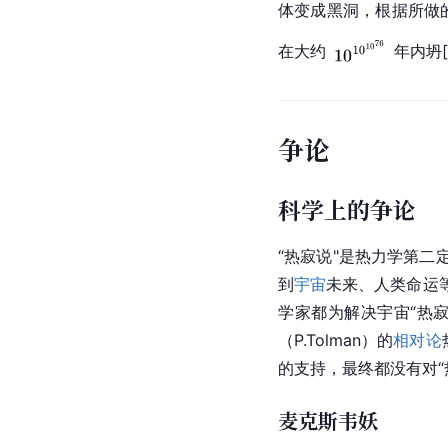
体变成黑洞，根据所做
在大约
年内
坍[
争论
科学上的争论
“热寂说"是
热力学第二
到
宇宙
未来、人类命运
学家都为解决宇宙“热
（P.Tolman）的
相对论
的支持，最终都没有对“
麦克斯韦妖