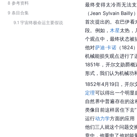
8
参考资料
最终变得太冷而无法支
9
条目合集
（Jean Sylvain 
Bailly
首次提出的。在
巴伊
看
9.1
宇宙终极命运主要假说
段。例如，
木星
太热，
个观点中，最终状态被
他对
萨迪·卡诺
（1824
机械能损失观点进行了
1851年，
开尔文勋爵
概
形式，我们认为机械功
1852年4月19日，
开尔
定理
可以得出一个明显
自然界中普遍存在的这
类像目前这样居住下去”
运行
动力学
方面的应用
他们三人就这个问题交
章中，他重申了他对能