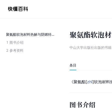
聚氨酯软泡材
聚氨酯软泡材料热解与阴燃特性
1
图书介绍
中山大学出版社出版的书籍
2
参考资料
条目
《聚氨
酯
[
zhǐ
]
软泡材料
图书介绍