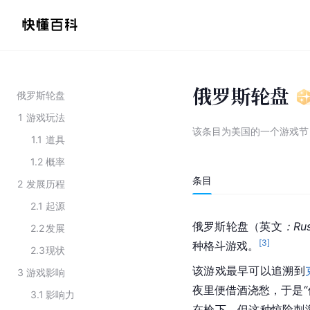
俄罗斯轮盘
俄罗斯轮盘
1
游戏玩法
该条目为
美国的一个游戏节
1.1
道具
1.2
概率
条目
2
发展历程
2.1
起源
俄罗斯轮盘（英文
：
Ru
2.2
发展
[
3
]
种
格斗游戏
。
2.3
现状
该游戏最早可以追溯到
3
游戏影响
夜里便借酒浇愁，于是“
3.1
影响力
在枪下，但这种惊险刺