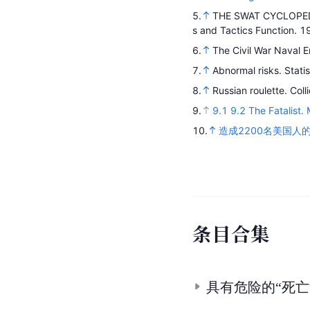
5.
THE SWAT CYCLOPEDIA
s and Tactics Function
.
1
6.
The Civil War Naval 
7.
Abnormal risks
.
Stati
8.
Russian roulette
.
Coll
9.
9.1
9.2
The Fatalist. 
10.
造成2200名美国
条
目
合
集
具有危险的“死亡