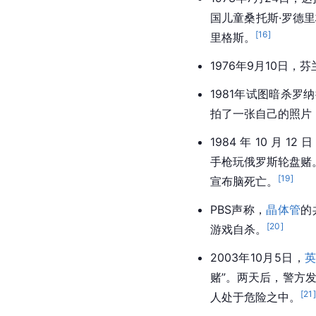
国儿童
桑托斯·罗德里
[
16
]
里格斯。
1976年9月10日，
芬
1981年试图暗杀
罗纳
拍了一张自己的照片
1984 年 10 月 
手枪玩俄罗斯轮盘赌
[
19
]
宣布脑死亡。
PBS声称，
晶体管
的
[
20
]
游戏自杀。
2003年10月5日，
赌”。两天后，警方
[
21
]
人处于危险之中。