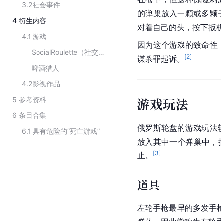
3.2
社会事件
的弹巢放入一颗或多颗
4
衍生内容
对着自己的头，按下扳
4.1
游戏
因为这个游戏的致命性
SocialRoulette（社交轮盘赌）
[
2
]
谋杀罪起诉。
啤酒猎人
4.2
影视作品
游戏玩法
5
参考资料
6
条目合集
俄罗斯轮盘的游戏玩法
6.1
具有危险的“死亡游戏”
放入其中一个弹巢中，
[
3
]
止。
道具
左轮手枪
最早的多发手