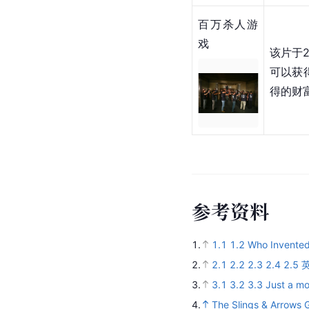
百万杀人游
戏
该片于2
可以获
得的财
参
考
资
料
1.
1.1
1.2
Who Invented 
2.
2.1
2.2
2.3
2.4
2.5
3.
3.1
3.2
3.3
Just a mo
4.
The Slings & Arrow