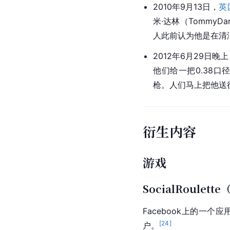
2010年9月13日，
英
米·达林（
Tommy
D
人此前认为他是在清
2012年6月29日晚
他们给一把0.38口
枪。人们马上把他送
衍生内容
游戏
SocialRoulet
Facebook
上的一个应
[
24
]
户。