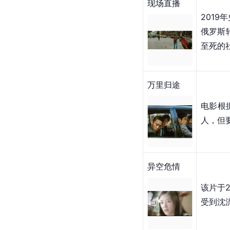
现场直播
2019
俄罗斯
至死的
万里归途
电影根
人，但
异空危情
该片于
受到沈