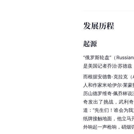
发展历程
起源
“俄罗斯轮盘”（
Russian
是美国记者
乔治·
苏德兹（
而根据
安德鲁·克拉克（An
人和作家米哈伊尔·莱蒙
历山德罗维奇·佩乔林
奇发出了挑战，武利奇
道：“先生们！谁会为
纸牌接触地面，他立马
外响起一声枪响，硝烟