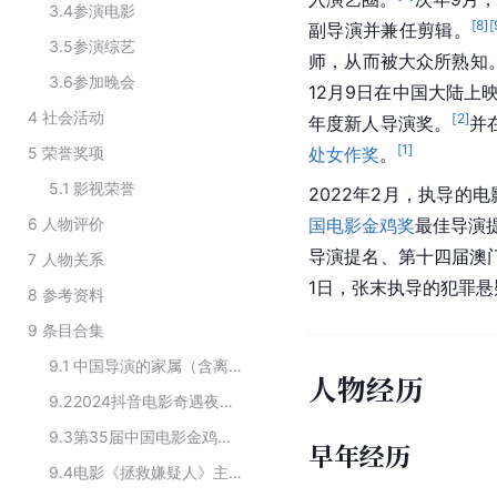
3.4
参演电影
[
8
]
[
副导演并兼任剪辑。
3.5
参演综艺
师，从而被大众所熟知
3.6
参加晚会
12月9日在中国大陆上
4
社会活动
[
2
]
年度新人导演奖。
并
[
1
]
5
荣誉奖项
处女作奖
。
5.1
影视荣誉
2022年2月，执导的电
6
人物评价
国电影金鸡奖
最佳导演提
导演提名、第十四届澳
7
人物关系
1日，张末执导的犯罪悬
8
参考资料
9
条目合集
9.1
中国导演的家属（含离异）
人物经历
9.2
2024抖音电影奇遇夜嘉宾阵容
9.3
第35届中国电影金鸡奖个人奖提名
早年经历
9.4
电影《拯救嫌疑人》主要演职员