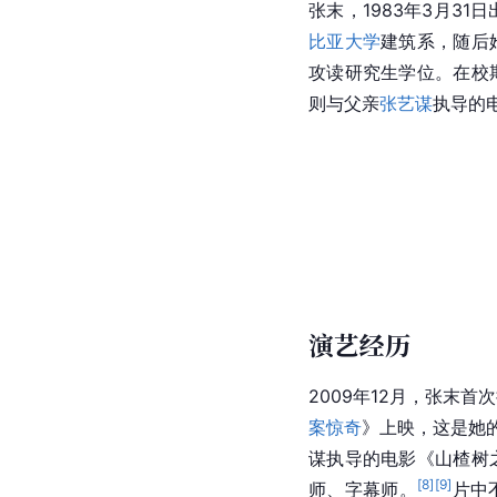
张末，1983年3月31
比亚大学
建筑系，随后
攻读研究生学位。在校
则与父亲
张艺谋
执导的
演艺经历
2009年12月，张末
案惊奇
》上映，这是她
谋执导的电影《山楂树
[
8
]
[
9
]
师、字幕师。
片中