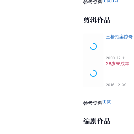
[
1
]
[
8
]
[
12
]
参考资料
剪辑作品
三枪拍案惊奇
2009-12-11
28岁未成年
2016-12-09
[
1
]
[
8
]
参考资料
编剧作品