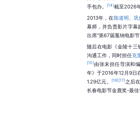
[
14
]
手包办。
截至2026
2013年，在
陈道明
、
巩
幕师，并负责影片字幕的
出席“第67届戛纳电影节
随后在电影《金陵十三
沟通工作，同时担任
克
[
10
]
由张末担任导演和编
年》于2016年12月
[
16
]
[
17
]
1.29亿元。
之后在
长春电影节金鹿奖-最