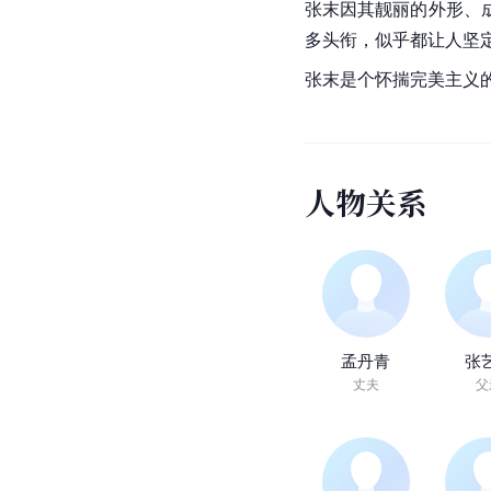
张末因其靓丽的外形、
多头衔，似乎都让人坚定
张末是个怀揣完美主义的
人
物
关
系
孟丹青
张
丈夫
父