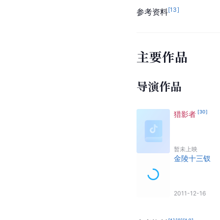
[
13
]
参考资料
主要作品
导演作品
[
30
]
猎影者
暂未上映
金陵十三钗
2011-12-16