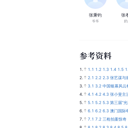
张秉钧
张
爷爷
奶
参
考
资
料
1.
1.1
1.2
1.3
1.4
1.5
1
2.
2.1
2.2
2.3
张艺谋与
3.
3.1
3.2
中国银幕风云
4.
4.1
4.2
4.3
张小斐主
5.
5.1
5.2
5.3
第三届“
6.
6.1
6.2
6.3
澳门国际
7.
7.1
7.2
三枪拍案惊奇 (
8.
8.1
8.2
8.3
8.4
8.5
8