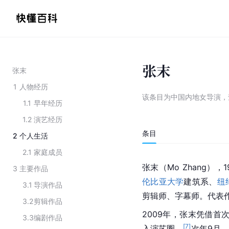
张末
张末
1
人物经历
该条目为
中国内地女导演
，
1.1
早年经历
1.2
演艺经历
条目
2
个人生活
2.1
家庭成员
张末（Mo Zhang），
3
主要作品
伦比亚大学
建筑系、
纽
3.1
导演作品
剪辑师、字幕师。代表
3.2
剪辑作品
2009年，张末凭借首
3.3
编剧作品
[
7
]
入演艺圈。
次年9月