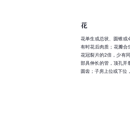
花
花单生或总状、圆锥或
有时花后肉质；花瓣合
花冠裂片的2倍，少有
部具伸长的管，顶孔开
圆齿；子房上位或下位