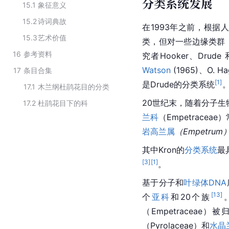
分类系统发展
15.1
象征意义
15.2
诗词典故
在1993年之前，根
15.3
艺术价值
类，但对一些边缘类群
16
参考资料
究者Hooker、Drude
Watson
 (1965)、O. 
17
条目合集
[
1
]
是Drude的分类系统
17.1
木兰纲杜鹃花目的分类
20世纪末，随着
分子生
17.2
杜鹃花目下的科
兰科
（
Empetraceae
）
岩高兰属
（
Empetrum
其中Kron的
分类系统
最
[
3
]
[
1
]
。
基于分子和
叶绿体
DNA
[
13
]
个
亚科
和20个族
（
Empetraceae
）被归
（
Pyrolaceae
）和
水晶