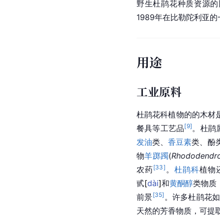
野生
杜鹃花
种质资源的
1989年在比勒陀利亚
用途
工业原料
杜鹃花科植物的的木材
[
9
]
餐具等工艺品
。
杜鹃
发油
类、
香豆素
类、
酚
物
羊踯躅
(
Rhododendro
[
33
]
农药
。
杜鹃科
植物
甙
[
dài
]
和
黄酮醇
类物质
[
35
]
前景
。许多杜鹃花
天然的芳香物质，可提