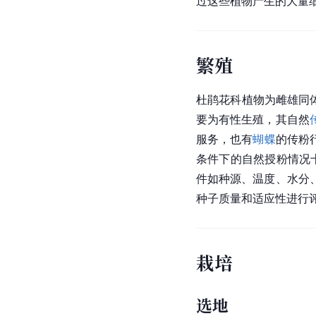
过这些植物产生的大量
繁殖
杜鹃花科植物为
雌雄同
要为有性生殖，其自然
服务，也有
蝴蝶
的传粉
条件下的自然授粉情况
件如种源、温度、水分
种子质量和适应性进行
栽培
选地