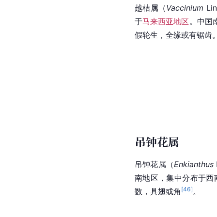
越桔属
（
Vaccinium
 
于
马来西亚地区
。中国
假轮生，全缘或有锯齿
吊钟花属
吊钟花属
（
Enki
anthus
南地区，集中分布于西
[
46
]
数，具翅或角
。