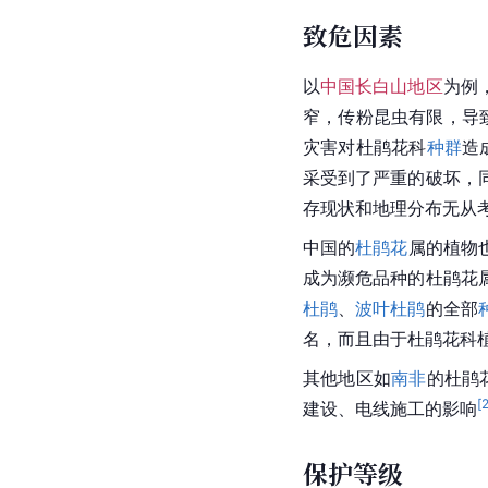
致危因素
以
中国长白山地区
为例
窄，传粉昆虫有限，导
灾害对杜鹃花科
种群
造
采受到了严重的破坏，
存现状和地理分布无从
中国
的
杜鹃花
属
的植物
成为濒危品种的
杜鹃花
杜鹃
、
波叶杜鹃
的全部
名，而且由于杜鹃花科
其他地区如
南非
的杜鹃
[
建设、电线施工的影响
保护等级