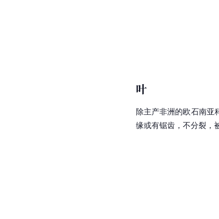
叶
除主产
非洲
的欧石南亚
缘或有锯齿，不分裂，