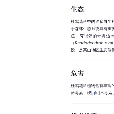
生态
杜鹃花
科中的许多野生
于森林生态系统具有重
点，有很强的环境适
（
Rhododendron ovatu
设，是高山地区生态修
危害
杜鹃花科植物含有丰富
萜
毒素、
梫
[
qǐn
]
木毒素