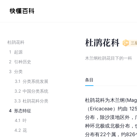
杜鹃花科
杜鹃花科
三
1
起源
木兰纲杜鹃花目下的一科
2
引种历史
3
分类
条目
3.1
分类系统发展
3.2
中国分类系统
杜鹃花科为木兰纲(Magnol
3.3
杜鹃花科分类
（Ericaceae）约由 1
4
形态特征
分布，除沙漠地区外，
4.1
叶
种环
北极
或北极分布，
4.2
花
分布有22个属，约826