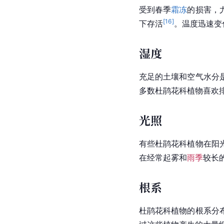
受到春季
霜冻
的损害，
[
16
]
下存活
。温度迅速变
湿度
充足的土壤和空气水分
多数杜鹃花科植物喜欢
光照
有些杜鹃花科植物在阳
在经常起雾和
雨季
较长
根系
杜鹃花科植物的根系分