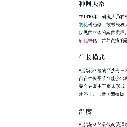
种间关系
在1910年，研究人员
鹃花
科植物，故被统称
仅见
菌丝体
的真菌类群
矿化率
低、营养贫瘠的
生长模式
杜鹃花科植物至少有三
苗在生长季节可能会出
芽会在夏中至夏末形成
才停止。与猛长型植物
温度
杜鹃花科的最低耐受温