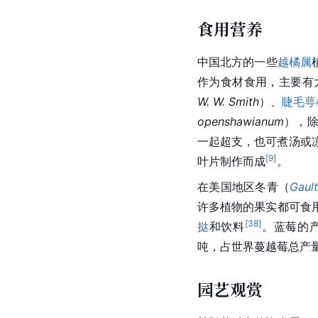
食用营养
中国北方的一些
越橘属
作为食材食用，主要有
W. W. Smith
）、
睫毛萼
openshawianum
），
一起超支，也可煮汤或
[
9
]
叶片制作而成
。
在美国地区
冬青
（
Gault
许多植物的果实都可食
[
38
]
挞
和饮料
。蓝莓的产
吨，占世界蔓越莓总产量
园艺观赏