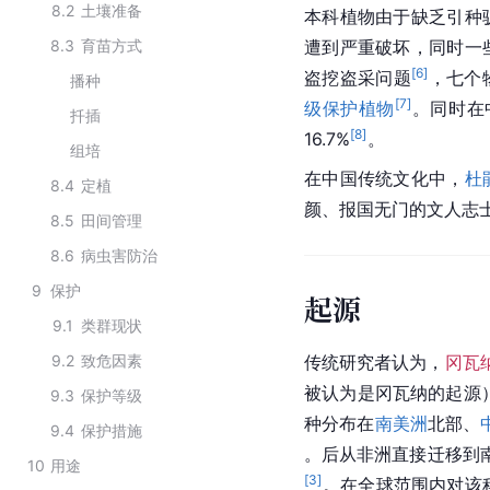
8.2
土壤准备
本科植物由于缺乏引种
8.3
育苗方式
遭到严重破坏，同时一
[
6
]
盗挖盗采问题
，七个
播种
[
7
]
级保护植物
。同时在
扦插
[
8
]
16.7%
。
组培
在中国传统文化中，
杜
8.4
定植
颜、报国无门的文人志
8.5
田间管理
8.6
病虫害防治
9
保护
起源
9.1
类群现状
9.2
致危因素
传统研究者认为，
冈瓦
被认为是冈瓦纳的起源
9.3
保护等级
种分布在
南美洲
北部、
9.4
保护措施
。后从
非洲
直接迁移到
10
用途
[
3
]
。在全球范围内对该