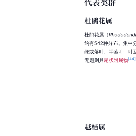
代表类群
杜鹃花属
杜鹃花属
（
Rhododend
约有542种分布。集中
绿或落叶、半落叶，叶
[
44
]
无翅则具
尾状附属物
越桔属