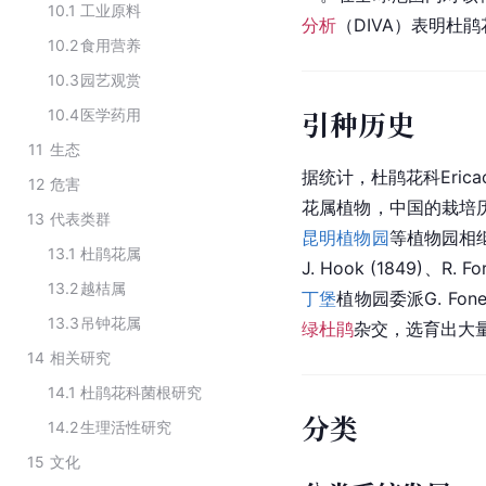
10.1
工业原料
分析
（DIVA）表明杜
10.2
食用营养
10.3
园艺观赏
引种历史
10.4
医学药用
11
生态
据统计，杜鹃花科Eric
12
危害
花属植物，
中国
的栽培
13
代表类群
昆明植物园
等植物园相
13.1
杜鹃花属
J. 
Hook
 (1849)、R. F
13.2
越桔属
丁堡
植物园委派G. Fon
13.3
吊钟花属
绿杜鹃
杂交，选育出大
14
相关研究
14.1
杜鹃花科菌根研究
分类
14.2
生理活性研究
15
文化