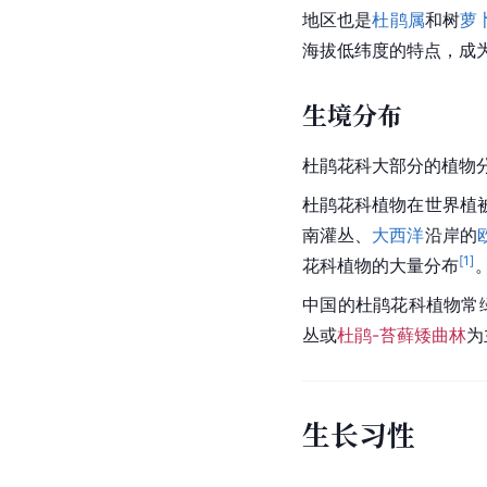
地区也是
杜鹃属
和树
萝
海拔低纬度的特点，成
生境分布
杜鹃花科大部分的植物
杜鹃花科植物在世界
植
南灌丛、
大西洋
沿岸的
[
1
]
花科植物的大量分布
中国的杜鹃花科植物常
丛或
杜鹃-苔藓矮曲林
为
生长习性