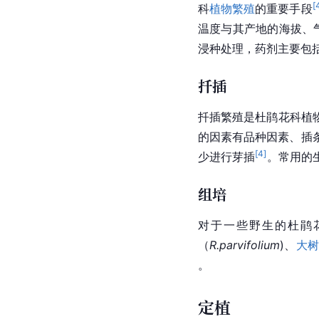
[
科
植物繁殖
的重要手段
温度与其产地的海拔、
浸种处理，药剂主要包
扦插
扦插繁殖是杜鹃花科植
的因素有品种因素、插
[
4
]
少进行芽插
。常用的
组培
对于一些野生的杜鹃
（
R.parvifolium
)、
大树
。
定植