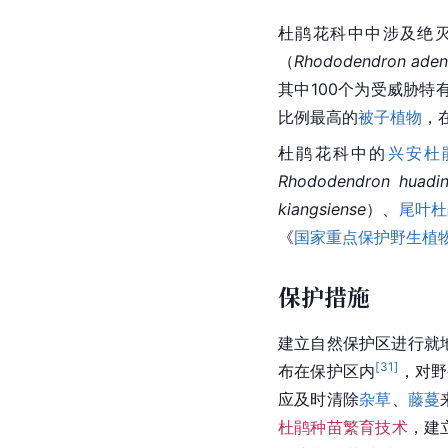
杜鹃
花科中中涉及绝
（
Rhododendron ade
其中100个为受威胁特
比例最高的
被子植物
，在
杜鹃花科中的
兴安杜
Rhododendron huadi
kiangsiense
）、
尾叶杜
《
国家重点保护野生植
保护措施
建立自然保护区进行就地
[
31
]
布在保护区内
，对野
应及时清除
杂草
、
藤蔓
杜鹃种苗繁育技术
，建