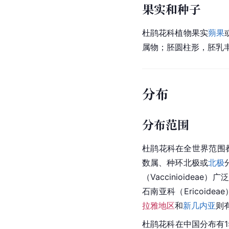
果实和种子
杜鹃花科植物果实
蒴果
属物
；胚圆柱形，
胚乳
分布
分布范围
杜鹃花科在全世界范围
数属、种环
北极
或
北极
（Vaccinioideae）
石南亚科（Ericoid
拉雅地区
和
新几内亚
则
杜鹃花科在中国分布有1