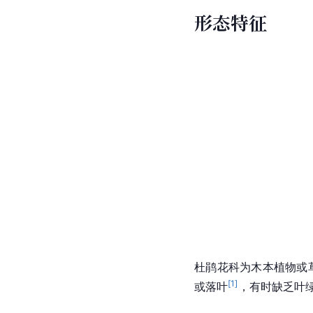
形态特征
杜鹃花科为木本植物或
[
1
]
或落叶
，有时缺乏叶