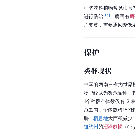
杜鹃花科植物常见虫害
[
16
]
进行防治
。病害有
葡
片变黄，需要通风降低
保护
类群现状
中国的西南三省为世界
物已经成为濒危品种，
1个种群个体数仅有 2
范围内，个体数约163
胁，
栖息地
大面积减少
纽约州
的
沼泽越橘
（
Gay