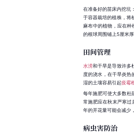
在准备好的苗床内挖坑
于容器栽培的植株，将
麻布中的植物，应在种
的根球周围铺上5厘米
田间管理
水涝
和干旱是导致许多
度的浇水，在干旱炎热
湿的土壤容易引起
疫霉
每年施肥可使大多数
杜
常施肥应在秋末严寒过
年的开花量可能会减少
病虫害防治