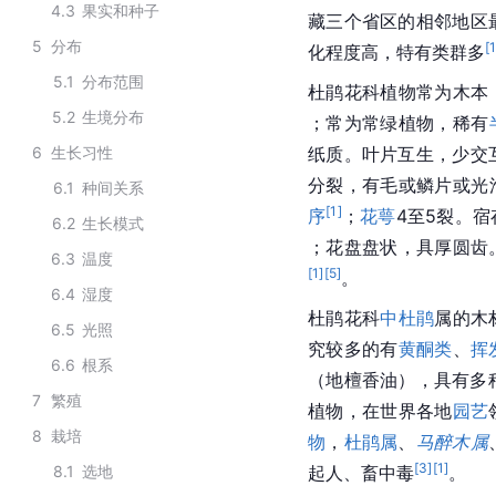
4.3
果实和种子
藏
三个省区的相邻地区
5
分布
[
化程度高，特有类群多
5.1
分布范围
杜鹃花科植物常为木本
5.2
生境分布
；常为常绿植物，稀有
6
生长习性
纸质。叶片互生，少交
分裂，有毛或鳞片或光
6.1
种间关系
[
1
]
序
；
花萼
4至5裂。
6.2
生长模式
；花盘盘状，具厚圆齿
6.3
温度
[
1
]
[
5
]
。
6.4
湿度
杜鹃花科
中杜鹃
属的木
6.5
光照
究较多的有
黄酮类
、
挥
6.6
根系
（地檀香油），具有多
7
繁殖
植物，在世界各地
园艺
8
栽培
物
，
杜鹃属
、
马醉木属
[
3
]
[
1
]
8.1
选地
起人、畜中毒
。