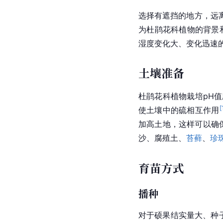
选择有遮挡的地方，远
为杜鹃花科植物的背景
湿度变化大、变化迅速
土壤准备
杜鹃花科植物栽培pH值
[
使土壤中的硫相互作用
加高土地，这样可以确
沙、腐殖土、
苔藓
、
珍
育苗方式
播种
对于硕果结实量大、种