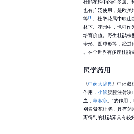
杜鹃花科中的许多属、
也有广泛使用，是欧美
[
1
]
等
。杜鹃花属中映山
林下、花园中，也可作
培育价值。野生杜鹃株
伞形、圆球形等，经过
。在全世界有多座杜鹃
医学药用
《
中药大辞典
》中记载
作用，
小鼠
腹腔注射映
血，
荨麻疹
。”的作用
别名紫花杜鹃，具有药
离得到的杜鹃素具有较