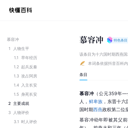
慕容冲
慕容冲
特色条目
1
人物生平
该条目为
十六国时期西燕国
1.1
早年经历
本词条依据抖音百科内
1.2
起兵反秦
条目
1.3
攻占阿房
1.4
入主长安
慕容冲
（公元359年—
1.5
身死长安
人，
鲜卑族
，东晋十六
2
主要成就
国时期
西燕
政权第二位
3
人物评价
慕容冲幼年即被其父前燕
3.1
时人评价
年）。前燕太和三年（