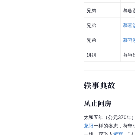
兄弟
慕容
兄弟
慕容
兄弟
慕容
姐姐
慕容
轶事典故
凤止阿房
太和五年（公元370年
龙阳
一样的姿态，苻坚
一雄，双飞入
紫宫
。”