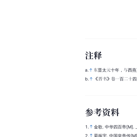
注
释
a.
东晋太元十年，与西燕
b.
《晋书》卷一百二十四
参
考
资
料
1.
金歌.
中华四百帝
[M]
.
2.
晏振宇.
中国皇帝传
[M