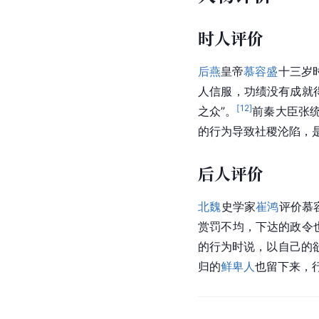
时人评价
后燕
皇帝
慕容盛
十三岁
人信服，功绩没有成就
[
12
]
之众”。
前秦
大臣
张
的行为导致社稷沦陷，是
后人评价
北魏
史学家
崔鸿
评价慕
赏罚不均，下达的政令
的行为时说，以自己的
归的
鲜卑人
也留下来，