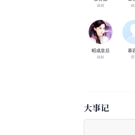
叔叔
叔
昭成皇后
慕
姑姑
侄
大
事
记