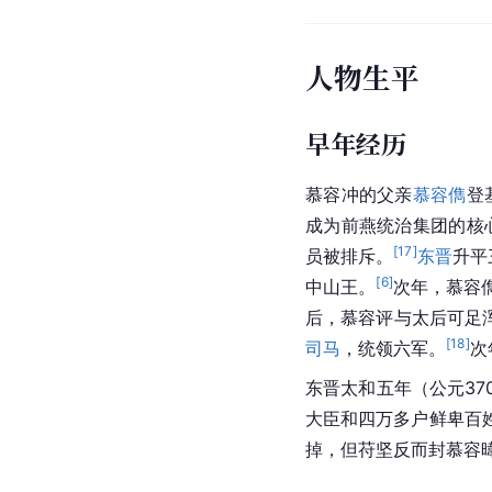
人物生平
早年经历
慕容冲的父亲
慕容儁
登
成为前燕统治集团的核
[
17
]
员被排斥。
东晋
升平
[
6
]
中山王。
次年，慕容
后，慕容评与太后可足
[
18
]
司马
，统领六军。
次
东晋太和五年（公元37
大臣和四万多户鲜卑百
掉，但苻坚反而封慕容