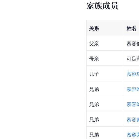
家族成员
关系
姓名
父亲
慕容
母亲
可足
儿子
慕容
兄弟
慕容
兄弟
慕容
兄弟
慕容
兄弟
慕容