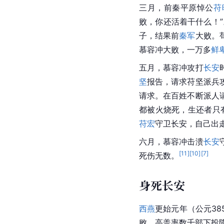
三月，前秦平原悼公
苻
败，你还活着干什么！
子，结果前
秦军
大败。
慕容冲大败，一万多
鲜
五月，慕容冲攻打
长安
坚
报告，请求苻坚派兵
请求。在百姓不断派人
都被火烧死，生还者只
苻宏
守卫长安，自己出
六月，慕容冲击溃
长安
[
11
]
[
10
]
[
7
]
死伤无数。
身死长安
西燕
更始元年（公元3
败。高盖率数千部下投降姚