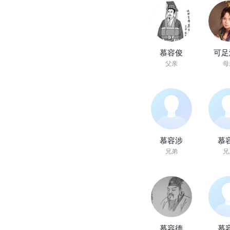
慕容俊
可足
父亲
母
慕容涉
慕
兄弟
兄
慕容德
慕