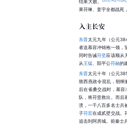
[
20
]
[
14
]
[
10
]
[
8
]
结果大败。
果苻琳、姜宇全都战死
入主长安
东晋
太元九年（公元38
者送慕容冲锦袍一领，
同时告诫
苻坚
应该顺从
从
王猛
、阳平公
苻融
的
东晋
太元十年（公元3
致西燕政令混乱，朝纲
后在雀桑交战时，慕容
队，将苻坚救出。而后
溃，一千八百多名士兵
子
苻宏
在成贰壁交战。
追击到阿房城。前秦士