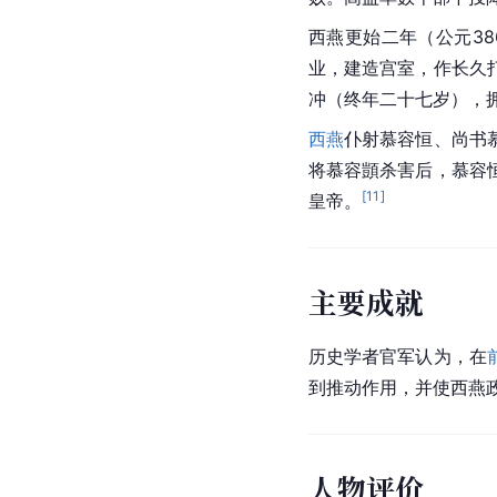
西燕更始二年（公元3
业，建造宫室，作长久
冲（终年二十七岁），
西燕
仆射慕容恒、尚书
将慕容顗杀害后，慕容
[
11
]
皇帝。
主要成就
历史学者官军认为，在
到推动作用，并使西燕
人物评价