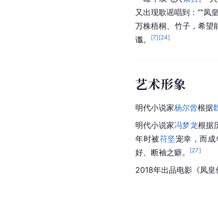
又出现歌谣唱到：““凤
万株梧桐、竹子，希望
[
7
]
[
24
]
谶。
艺术形象
明代小说家
杨尔曾
根据
明代小说家
冯梦龙
根据
年时被
苻坚
宠幸，而成
[
27
]
好、断袖之癖。
2018年出品电影《
凤皇