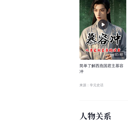
05:40
简
单
了
解
西
燕
国
君
主
慕
容
冲
来源：辛元史话
人
物
关
系