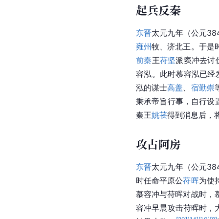
起兵反秦
东晋
太元九年（公元38
雍州
牧、济北王。于是
前秦
王
苻坚
派窦冲去讨
容泓。此时慕容泓已经
泓的谋士
高盖
、
宿勤崇
秉承帝旨行事，自行设
秦王
姚苌
得到消息后，
攻占阿房
东晋
太元九年（公元38
时任命平原公
苻晖
为使
慕容冲与苻晖对战时，慕
容冲早晨攻击苻晖时，