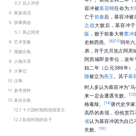
3.2
后人评价
容冲被
慕容暐
任命为
大
4
家族成员
亡于
前秦
后，慕容冲被
5
轶事典故
之战
大败后，慕容冲于
5.1
凤止阿房
阪
，败于前秦大将
窦冲
[
8
]
[
10
]
6
艺术形象
史称西燕。
同年六
弟，并于次月攻占阿房
7
视频合集
阿房城即皇帝位，改年
8
人物关系
始二年（公元386年
9
大事记
随
被立为
燕王
。其子
慕
10
注释
时人多认为慕容冲为“乌
11
参考资料
[
12
]
来一定会遭遇失败。
12
条目合集
[
14
]
格毒辣。
唐代史学家
12.1
十六国时期西燕国君主
高昂的表现，但他赏罚
12.2
前燕时期的皇子
省
认为慕容冲因为自己
[
16
]
失败。