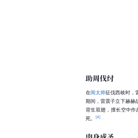
助周伐纣
在
闻太师
征伐西岐时，
期间，雷震子立下赫赫
背生双翅，擅长空中作
[
4
]
死。
肉身成圣