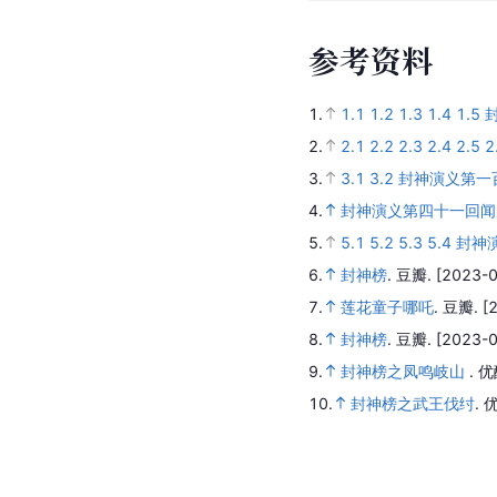
参
考
资
料
1.
1.1
1.2
1.3
1.4
1.5
2.
2.1
2.2
2.3
2.4
2.5
2
3.
3.1
3.2
封神演义第一
4.
封神演义第四十一回闻
5.
5.1
5.2
5.3
5.4
封神
6.
封神榜
.
豆瓣.
[2023-0
7.
莲花童子哪吒
.
豆瓣.
[
8.
封神榜
.
豆瓣.
[2023-0
9.
封神榜之凤鸣岐山
.
优
10.
封神榜之武王伐纣
.