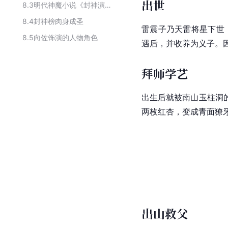
出世
8.3
明代神魔小说《封神演义》里的人物
8.4
封神榜肉身成圣
雷震子乃天雷将星下世
8.5
向佐饰演的人物角色
遇后，并收养为义子。
拜师学艺
出生后就被南山玉柱洞
两枚红杏，变成青面獠
出山救父