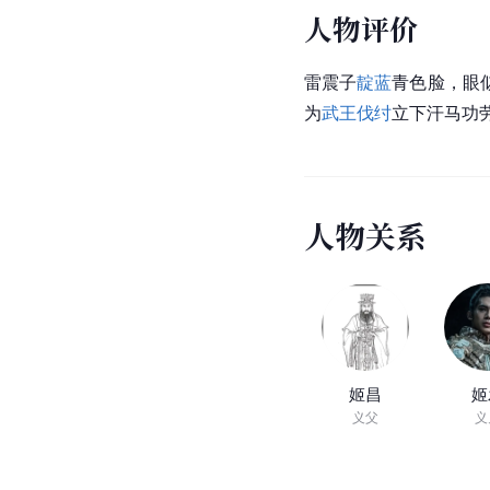
人物评价
雷震子
靛蓝
青色脸，眼
为
武王伐纣
立下汗马功
人
物
关
系
姬昌
姬
义父
义