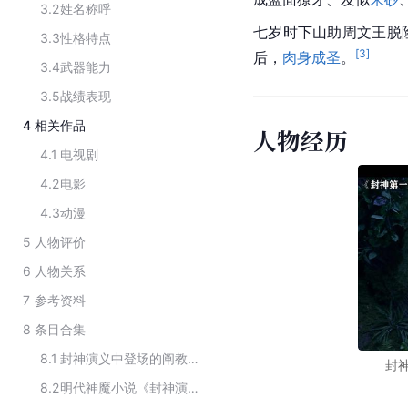
3.2
姓名称呼
七岁时下山助周文王脱
3.3
性格特点
[
3
]
后，
肉身成圣
。
3.4
武器能力
3.5
战绩表现
4
相关作品
人物经历
4.1
电视剧
4.2
电影
4.3
动漫
5
人物评价
6
人物关系
7
参考资料
8
条目合集
8.1
封神演义中登场的阐教角色
封
8.2
明代神魔小说《封神演义》及其衍生品中的角色