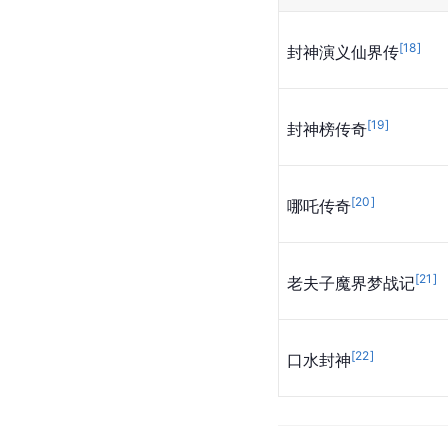
[
18
]
封神演义仙界传
[
19
]
封神榜传奇
[
20
]
哪吒传奇
[
21
]
老夫子魔界梦战记
[
22
]
口水封神