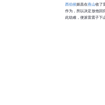
西伯侯
姬昌在
燕山
收了
作为，所以决定放他回
此劫难，便派雷震子下