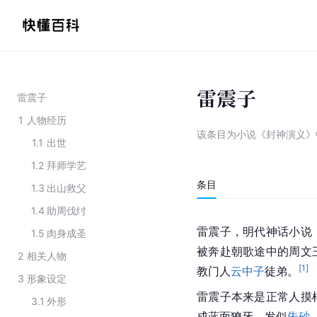
雷震子
雷震子
1
人物经历
该条目为
小说《封神演义》
1.1
出世
1.2
拜师学艺
条目
1.3
出山救父
1.4
助周伐纣
雷震子，明代神话小说
1.5
肉身成圣
被奔赴朝歌途中的
周
文
2
相关人物
[
1
]
教
门人
云中子
徒弟。
3
形象设定
雷震子本来是正常人摸
3.1
外形
成蓝面獠牙、发似
朱砂