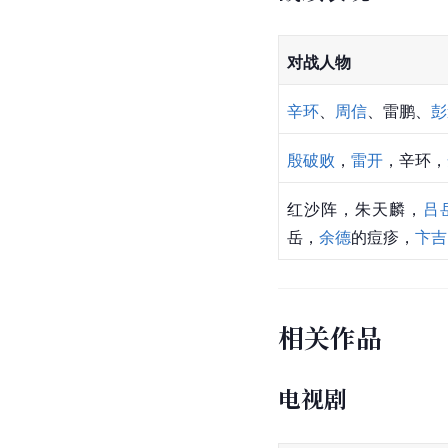
对战人物
辛环
、
周信
、雷鹏、
彭
殷破败
，
雷开
，辛环，
红沙阵，朱天麟，
吕
岳
，
余德
的痘疹，
卞吉
相关作品
电视剧