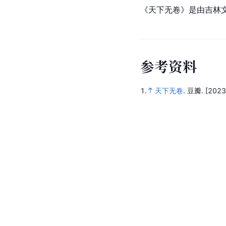
《天下无卷》是由吉林
参
考
资
料
1.
天下无卷
.
豆瓣.
[2023