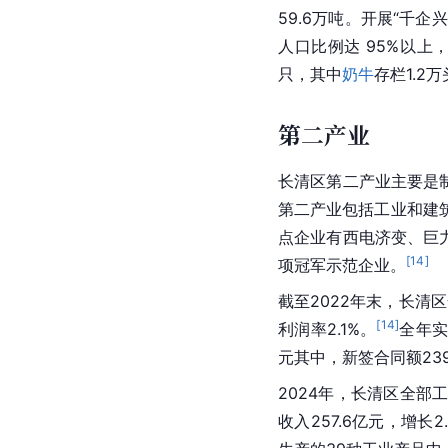
59.6万吨。开展“千
人口比例达 95%以上，
只，其中
奶牛
存栏1.2
第二产业
长清区第二产业主要是
第二产业包括工业和建
点企业有西电济变、巨
[
14
]
项冠军示范企业。
截至2022年末，长清
[
14
]
利润率2.1%。
全年
元其中，新签合同额239
2024年，长清区全部
收入257.6亿元，增长