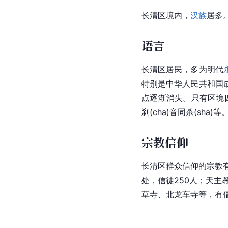
长清区境内，
汉族
居多
语言
长清区居民，多为明代
特别是中华人民共和国
点逐渐消失。只有区境四周
刹(cha)音同杀(sha)等
宗教信仰
长清区群众信仰的宗教
处，信徒250人；天主
草寺、北龙车寺等，有僧