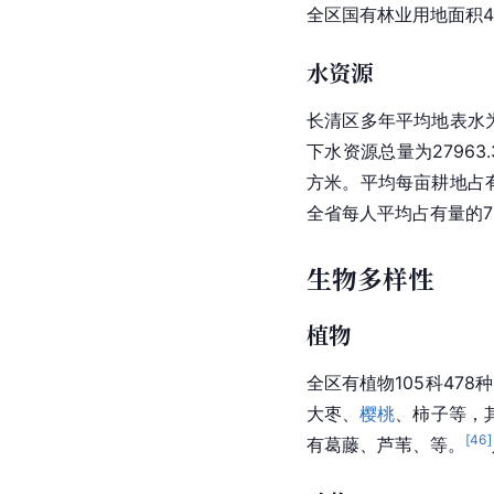
全区国有林业用地面积48
水资源
长清区多年平均
地表水
下水资源总量为27963
方米。平均每亩耕地占有
全省每人平均占有量的75
生物多样性
植物
全区有植物105科478
大枣
、
樱桃
、
柿子
等，
[
46
]
有
葛藤
、芦苇、等。