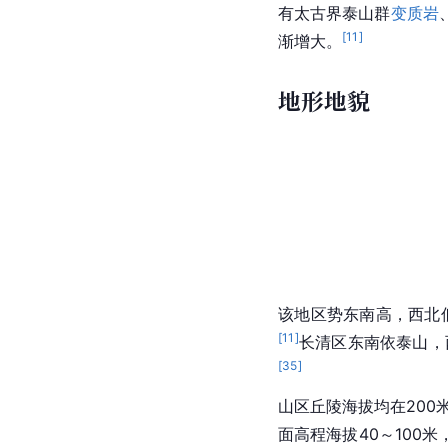
有太古界
泰山
群
变质岩
[
11
]
渐增大。
地形地貌
该地区势东南高，
西北
[
11
]
长清区东南依泰山，
[
35
]
山区丘陵海拔均在200
面
高程
海拔40～100米