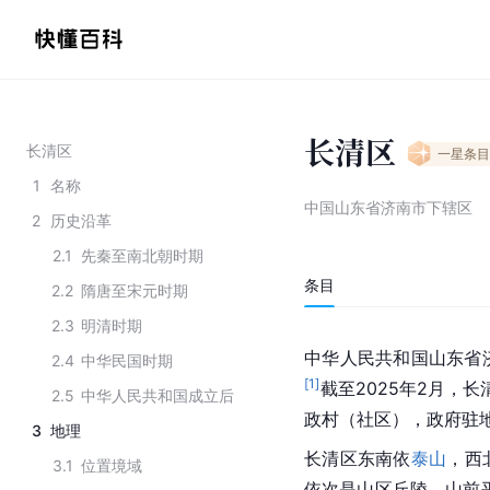
长清区
长清区
一星
条目
1
名称
中国山东省济南市下辖区
2
历史沿革
2.1
先秦至南北朝时期
条目
2.2
隋唐至宋元时期
2.3
明清时期
中华人民共和国山东省
2.4
中华民国时期
[
1
]
截至2025年2月，长
2.5
中华人民共和国成立后
政村（社区），政府驻地长
3
地理
长清区东南依
泰山
，西
3.1
位置境域
依次是山区丘陵、山前