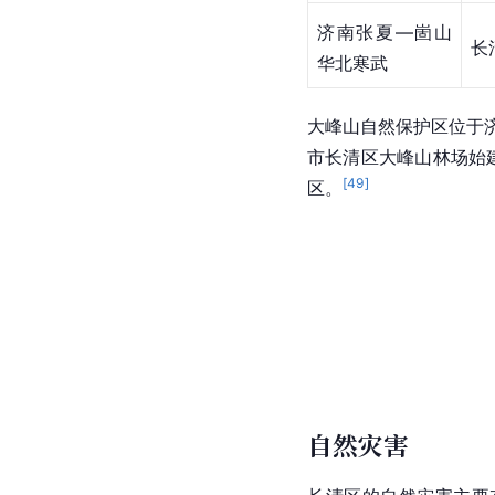
济南张夏—崮山
长
华北寒武
大峰山自然保护区位于
市长清区大峰山林场始建
[
49
]
区。
自然灾害