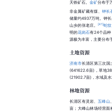
天铁矿石。
金矿
分布于
非金属矿藏有煤、
钾长
储量约4937万吨。钾
[
41
]
山乡
的张老庄。
蛇纹
明的
花岗石
有24个品
源极为丰富，主要分布
土地资源
济南市
长清区第三次国土调
(641622.6亩)，草地3
(21902.7亩)，水域及水
林地资源
长清区有灵岩、
五峰山
亩；大峰山林场经营面积1