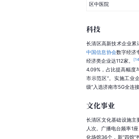
区中医院
科技
长清区高新技术企业累计
中国信息协会
数字经济
[
1
经济类企业达112家。
4.09%，占比提高幅
市示范区”。实施工业企
级”入选
济南市
5G全连
文化事业
长清区文化基础设施主
人次。广播电台频率1座
化场馆36个，新“四馆