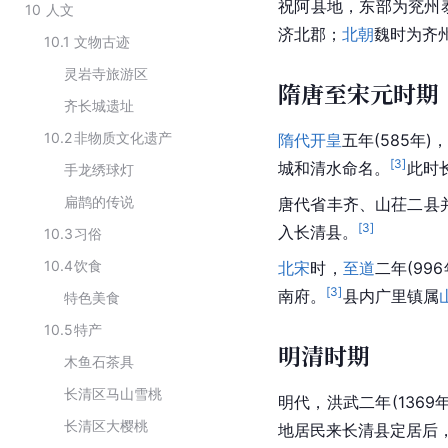
祝阿县地，东部为兖州
10
人文
济北郡；
北朝
魏时为齐
10.1
文物古迹
灵岩寺旅游区
隋唐至宋元时期
齐长城遗址
10.2
非物质文化遗产
隋代
开皇
五年(585年
[
3
]
城
和清水命名。
此时
手龙绣球灯
扁鹊的传说
唐代
省丰齐、山茌二县
[
3
]
入长清县。
10.3
习俗
10.4
饮食
北宋
时，
至道
二年(9
[
3
]
南府。
县内广里镇属
特色美食
10.5
特产
明清时期
木鱼石茶具
长清区马山雪桃
明代，洪武二年(1369
长清区大樱桃
地居民来长清县定居后