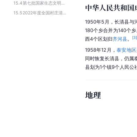
15.4
第七批国家生态文明建设示范区
中华人民共和国
15.5
2022年度全国村庄清洁行动先进县
1950年5月，长清县
180个乡合并为140个
[
3
西4个区划归
齐河县
。
1958年12月，
泰安地区
同时恢复长清县，仍属
县划为1个镇9个人民公
地理