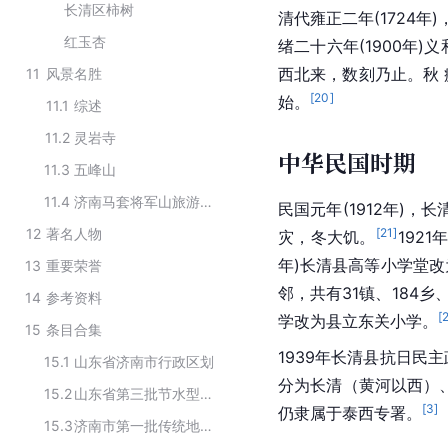
长清区柿树
清代
雍正
二年(1724年)
红玉杏
绪
二十六年(1900年
西北
来，数刻乃止。秋
11
风景名胜
[
20
]
始。
11.1
综述
11.2
灵岩寺
中华民国时期
11.3
五峰山
11.4
济南马套将军山旅游度假村
民国元年(1912年)，长
12
著名人物
[
21
]
灾，冬大饥。
192
年)长清县高等小学堂
13
重要荣誉
邻，共有31镇、184乡、
14
参考资料
[
学改为县立东关小学。
15
条目合集
1939年长清县抗日民
15.1
山东省济南市行政区划
分为长清（黄河以西）
15.2
山东省第三批节水型社会建设达标县（区）名单
[
3
]
仍隶属于泰西专署。
15.3
济南市第一批传统地名保护名录