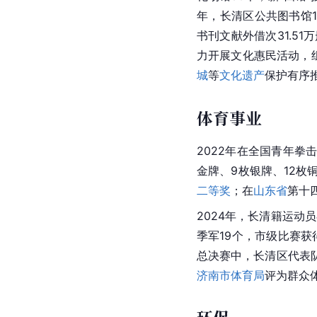
年，长清区公共图书馆1
书刊文献外借次31.5
力开展文化惠民活动，组
城
等
文化遗产
保护有序
体育事业
2022年在全国青年拳
金牌、9枚银牌、12
二等奖
；在
山东省
第十
2024年，长清籍运动
季军19个，市级比赛获
总决赛中，长清区代表
济南市体育局
评为群众