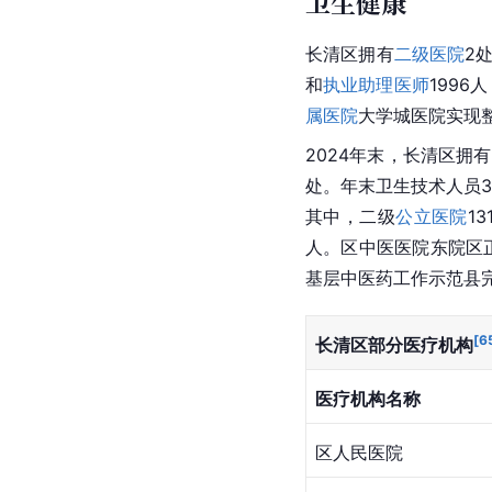
卫生健康
长清区拥有
二级医院
2
和
执业助理医师
1996
属医院
大学城医院实现
2024年末，长清区拥
处。年末卫生技术人员3
其中，二级
公立医院
1
人。区中医医院东院区正
基层中医药工作示范县
[
6
长清区部分医疗机构
医疗机构名称
区人民医院