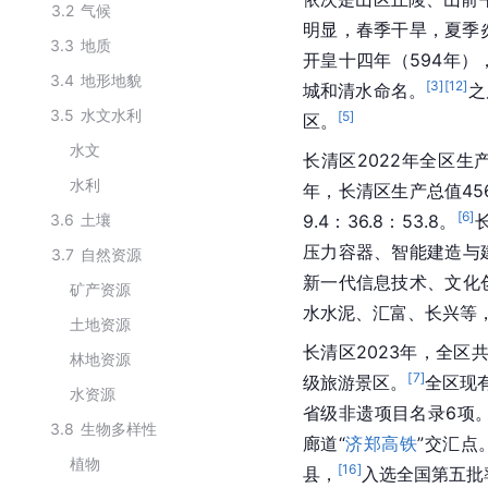
3.2
气候
明显，春季干旱，夏季
3.3
地质
开皇十四年（594年
3.4
地形地貌
[
3
]
[
12
]
城和清水命名。
之
3.5
水文水利
[
5
]
区。
水文
长清区2022年全区生
水利
年，长清区生产总值45
[
6
]
3.6
土壤
9.4：36.8：53.8。
压力容器、智能建造与
3.7
自然资源
新一代信息技术、文化
矿产资源
水水泥、汇富、长兴等，
土地资源
长清区2023年，全区
林地资源
[
7
]
级旅游景区。
全区现
水资源
省级非遗项目名录6项
3.8
生物多样性
廊道“
济郑高铁
”交汇点
植物
[
16
]
县，
入选全国第五批