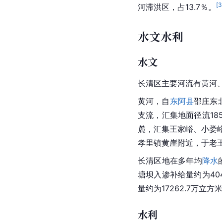
[
3
河滞洪区，占13.7％。
水文水利
水文
长清区主要河流有黄河
黄河，自
东阿县
邵庄
东
支流，汇集地面径流18
麓，汇集
王家峪
、小娄
孝里
镇黄崖附近，于老
长清区地在多年均
降水
塘坝入渗补给量约为40
量约为17262.7万立
水利