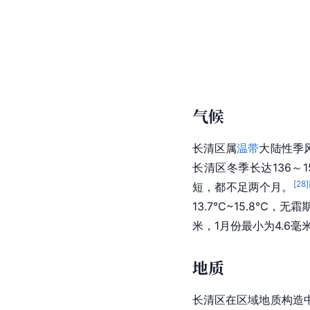
气候
长清区属
温带
大陆性季
长清区冬季长达136～
[
28
]
短，都不足两个月。
13.7℃~15.8℃，无霜
米，1月份最小为4.6毫
地质
长清区在区域地质构造