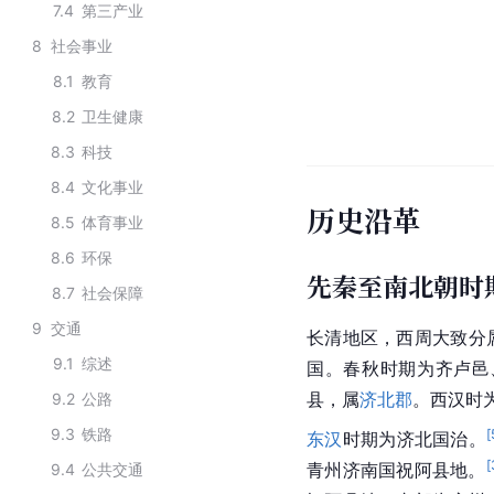
7.4
第三产业
8
社会事业
8.1
教育
8.2
卫生健康
8.3
科技
8.4
文化事业
历史沿革
8.5
体育事业
8.6
环保
先秦至南北朝时
8.7
社会保障
9
交通
长清地区，
西周
大致分
9.1
综述
国。
春秋
时期为齐卢邑
县，属
济北郡
。西汉时
9.2
公路
9.3
铁路
[
东汉
时期为济北国治。
[
青州济南国祝阿县地。
9.4
公共交通