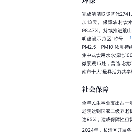
环保
完成清洁取暖替代274
加13天。保障农村饮
98.47%。持续推进
[
1
明建设示范区”称号。
PM2.5、PM10 浓
集中式饮用水水源地10
微景观15处，营造花境
南市
十大“最具活力共享
社会保障
全年民生事业支出占一般
老院达到国家二级养老
达95%；建成保障性租
2024年，长清区开展