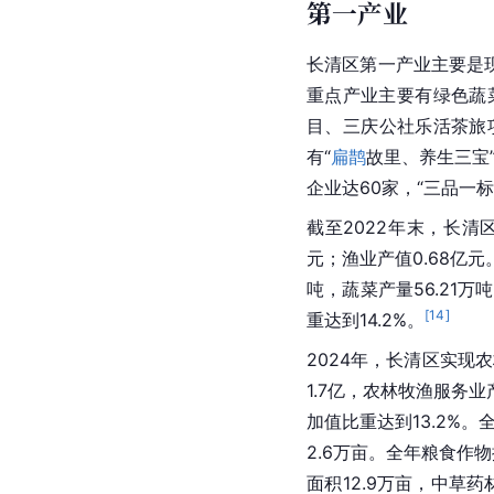
第一产业
长清区第一产业主要是现
重点产业主要有绿色蔬
目、三庆公社乐活茶旅
有“
扁鹊
故里、养生三宝
企业达60家，“三品一标
截至2022年末，长清区
元；渔业产值0.68亿元
吨，蔬菜产量56.21万
[
14
]
重达到14.2%。
2024年，长清区实现农
1.7亿，农林牧渔服务
加值比重达到13.2%
2.6万亩。全年粮食作物
面积12.9万亩，中草药