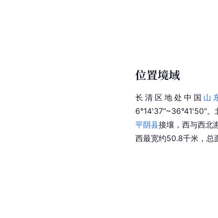
位置境域
长清区地处中国
山
6°14'37"~36°41'50"
平阴县
接壤，西与西北
西最宽约50.8千米，总