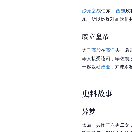
沙苑之战
使东、
西魏
政
系，所以她反对高欢借
废立皇帝
太子
高殷
在
高洋
去世后
等人接受遗诏，辅佐朝
一起发动
政变
，并诛杀
史料故事
异梦
太后一共怀了六男二女