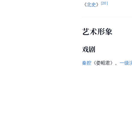
[
20
]
《
北史
》
艺术形象
戏剧
秦腔
《娄昭君》。
一级