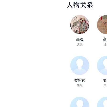
人
物
关
系
高欢
高
丈夫
儿
娄黑女
娄
姐姐
弟