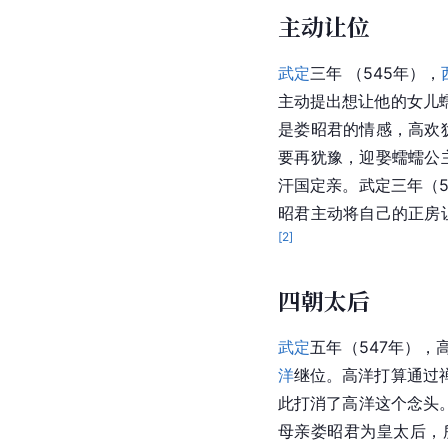
主动让位
武定
三年 （545年），
主动提出想让他的女儿
是娄昭君的情感，高欢
要再犹豫，迎娶蠕蠕公
汗国定亲。武定三年（
昭君主动将自己的正房
[
2
]
四朝太后
武定
五年（547年）
洋
继位。高洋打算通过
此打消了高洋这个念头
母亲娄昭君为皇太后，