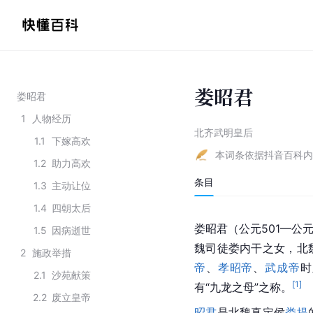
娄昭君
娄昭君
1
人物经历
北齐武明皇后
1.1
下嫁高欢
本词条依据抖音百科内
1.2
助力高欢
条目
1.3
主动让位
1.4
四朝太后
娄昭君（公元501—公元
1.5
因病逝世
魏司徒娄内干之女，北
2
施政举措
帝
、
孝昭帝
、
武成帝
时
2.1
沙苑献策
[
1
]
有“九龙之母”之称。
2.2
废立皇帝
昭君
是北魏真定侯
娄提