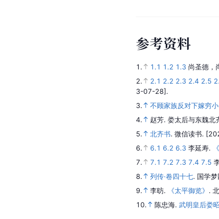
参
考
资
料
1.
1.1
1.2
1.3
尚圣德，
2.
2.1
2.2
2.3
2.4
2.5
2
3-07-28].
3.
不顾家族反对下嫁穷小
4.
赵芳.
娄太后与东魏北
5.
北齐书
.
微信读书.
[20
6.
6.1
6.2
6.3
李延寿.
7.
7.1
7.2
7.3
7.4
7.5
8.
列传·卷四十七
.
国学梦
9.
李昉.
《太平御览》
.
10.
陈忠海.
武明皇后娄昭