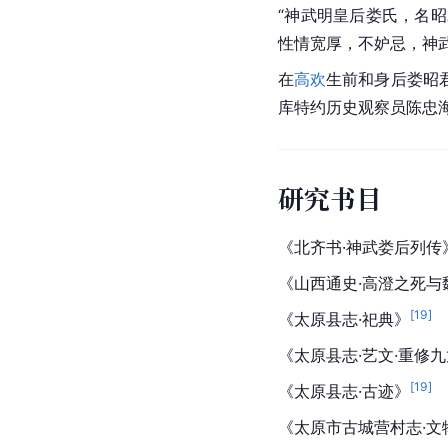
“神武明皇后娄氏，名
性情宽厚，不妒忌，神
在
高欢
生前和身后娄昭
库特约历史观察员陈忠
研究书目
《北齐书·神武娄后列传
《山西通史·高澄之死与
[
19
]
《太原县志·祀典》
《太原县志·艺文·重修
[
19
]
《太原县志·古迹》
《太原市古城营村志·文