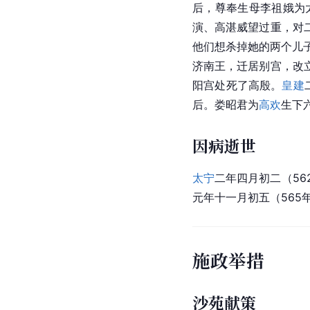
后，尊奉生母李祖娥为
演、高湛威望过重，对
他们想杀掉她的两个儿
济南王，迁居别宫，改
阳宫处死了高殷。
皇建
后。娄昭君为
高欢
生下
因病逝世
太宁
二年四月初二（56
元年十一月初五（565年
施政举措
沙苑献策