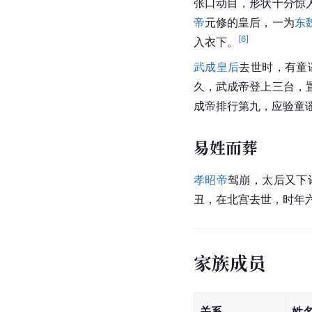
张口动目，形状十分惊
帝
元修的皇后，一为
东
[
6
]
入衣下。
武成皇后
去世时，有童
久，武成帝登上三台，
成帝排行第九，应验童
易姓而葬
孝昭帝
驾崩，太后又下
丑
，在北宫去世，时年
家族成员
关系
姓