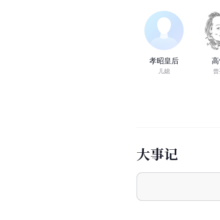
孝昭皇后
高
儿媳
曾
大
事
记