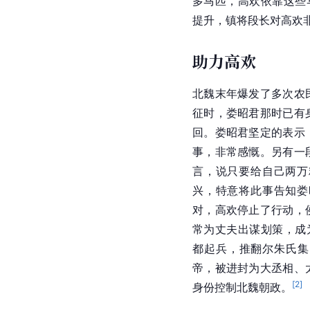
多马匹，高欢依靠这些
提升，镇将段长对高欢
助力高欢
北魏末年爆发了多次农
征时，娄昭君那时已有
回。娄昭君坚定的表示
事，非常感慨。另有一
言，说只要给自己两万
兴，特意将此事告知娄
对，高欢停止了行动，
常为丈夫出谋划策，成
都起兵，推翻尔朱氏集
帝，被进封为大丞相、
[
2
]
身份控制北魏朝政。