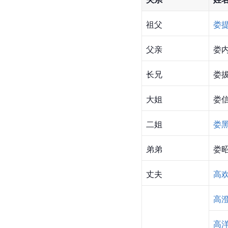
祖父
娄
父亲
娄
长兄
娄
大姐
娄
二姐
娄
弟弟
娄
丈夫
高
高
高