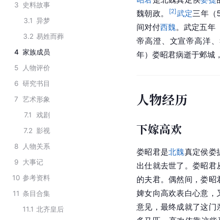
3
史料故事
[
2
]
魏朝政。
武定
三年（
3.1
异梦
间对付
西魏
。武定五年（
3.2
易姓而葬
帝
高澄
、文宣帝
高洋
、
4
家族成员
年）娄昭君病逝于
邺城
5
人物评价
6
研究书目
人物经历
7
艺术形象
7.1
戏剧
下嫁高欢
7.2
影视
8
人物关系
娄昭君是
北魏
真定侯娄
9
大事记
出仕就去世了。娄昭君
10
参考资料
的夫君。偶然间，娄昭
婢女向高欢表白心意，
11
条目合集
意见，最终成就了这门
11.1
北齐皇后