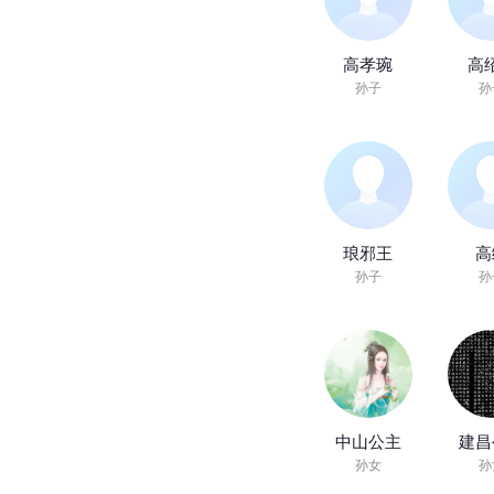
高孝琬
高
孙子
孙
琅邪王
高
孙子
孙
中山公主
建昌
孙女
孙