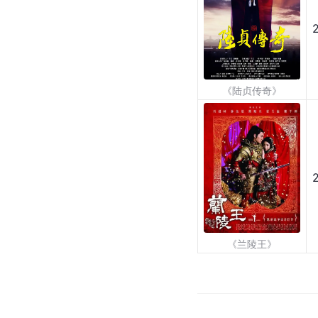
《陆贞传奇》
《兰陵王》