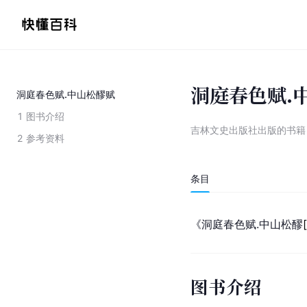
洞庭春色赋.
洞庭春色赋.中山松醪赋
1
图书介绍
吉林文史出版社出版的书籍
2
参考资料
条目
《
洞庭春色赋
.
中山松
醪
[
图书介绍