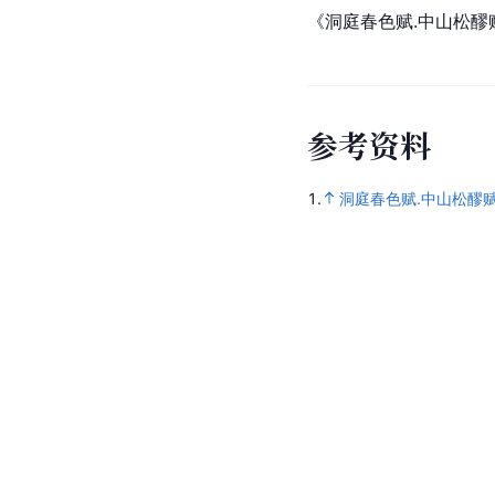
《洞庭春色赋.中山松
参
考
资
料
1.
洞庭春色赋.中山松醪