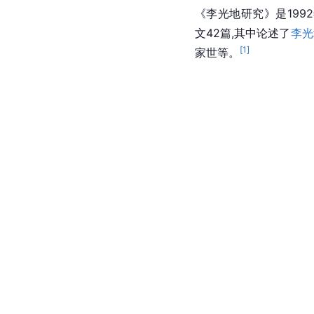
《李光地研究》是199
文42篇,其中论述了
李光
[
1
]
家世等。