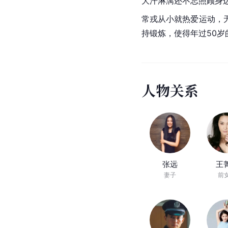
大汗淋漓还不忘照顾身
常戎从小就热爱运动，
持锻炼，使得年过50
人
物
关
系
张远
王
妻子
前