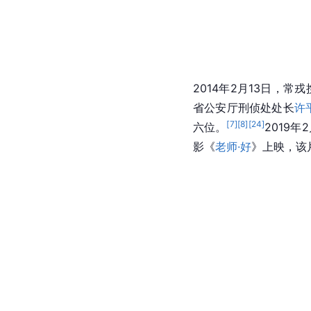
2014年2月13日，
省公安厅刑侦处处长
许
[
7
]
[
8
]
[
24
]
六位。
2019
影《
老师·好
》上映，该片