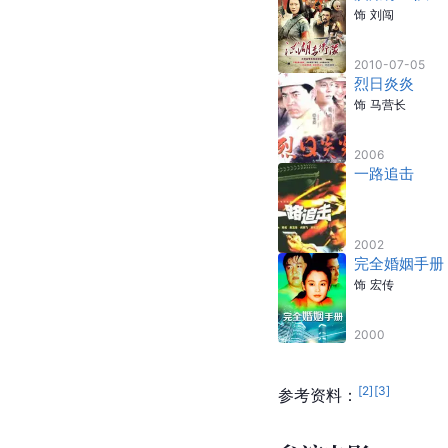
饰
刘闯
2010-07-05
烈日炎炎
饰
马营长
2006
一路追击
2002
完全婚姻手册
饰
宏传
2000
[
2
]
[
3
]
参考资料：