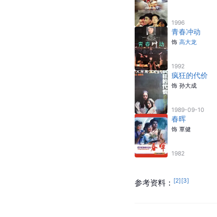
1996
青春冲动
饰
高大龙
1992
疯狂的代价
饰
孙大成
1989-09-10
春晖
饰
覃健
1982
[
2
]
[
3
]
参考资料：