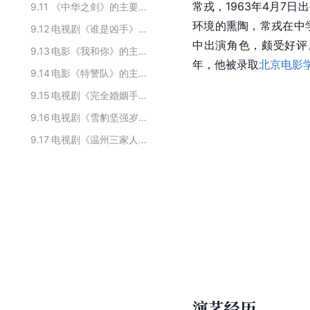
常戎，1963年4月7日
9.11
《中华之剑》的主要演员
环境的熏陶，常戎在中
9.12
电视剧《谁是凶手》主要演员
中出演角色，颇受好评
9.13
电影《我和你》的主要演员
年，他被录取
北京电影
9.14
电影《特警队》的主要演职员
9.15
电视剧《完全婚姻手册》的演员
9.16
电视剧《雪豹坚强岁月》演职员
9.17
电视剧《温州三家人》的主要演员
演艺经历