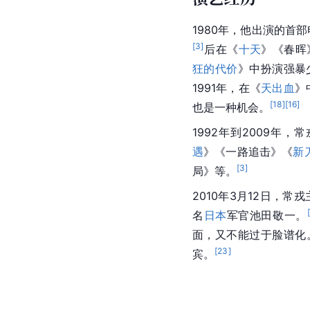
1980年，他出演的首
[
3
]
后在《
十天
》《春晖
狂的代价
》中扮演强暴
1991年，在《
天出血
》
[
18
]
[
16
]
也是一种机会。
1992年到2009年
遇
》《一路追击》《
新
[
3
]
局》等。
2010年3月12日，常
[
名
日本
军官池田敬一。
面，又不能过于脸谱化
[
23
]
宾。