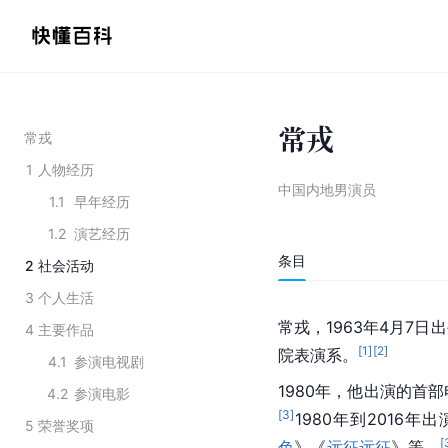
常戎
常戎
1
人物经历
中国内地男演员
1.1
早年经历
1.2
演艺经历
条目
2
社会活动
3
个人生活
常戎，1963年4月7日
4
主要作品
[
1
]
[
2
]
院表演系
。
4.1
参演电视剧
1980年，他出演的首
4.2
参演电影
[
3
]
1980年到2016
5
荣誉奖项
[
色
》《
远征远征
》等。