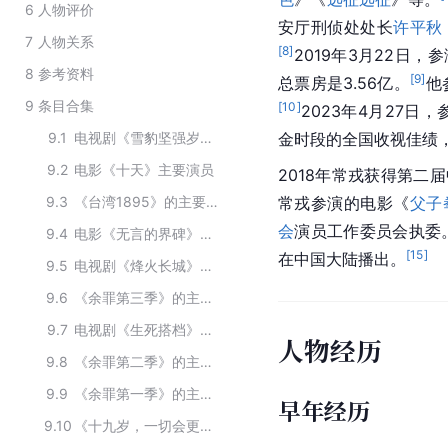
6
人物评价
安厅刑侦处处长
许平秋
7
人物关系
[
8
]
2019年3月22日，
8
参考资料
[
9
]
总票房是3.56亿。
他
9
条目合集
[
10
]
2023年4月27日
9.1
电视剧《雪豹坚强岁月》的主要演员
金时段的全国收视佳绩
9.2
电影《十天》主要演员
2018年常戎获得第二
9.3
《台湾1895》的主要演员
常戎参演的电影《
父子
会
演员工作委员会执委
9.4
电影《无言的界碑》的主要演职人员
[
15
]
在中国大陆播出。
9.5
电视剧《烽火长城》的主要演员
9.6
《余罪第三季》的主要演员
9.7
电视剧《生死搭档》的主要演员
人物经历
9.8
《余罪第二季》的主要演员
9.9
《余罪第一季》的主要演员
早年经历
9.10
《十九岁，一切会更好》的主要演员