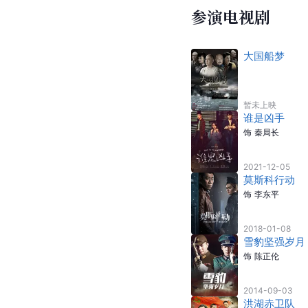
参演电视剧
大国船梦
暂未上映
谁是凶手
饰
秦局长
2021-12-05
莫斯科行动
饰
李东平
2018-01-08
雪豹坚强岁月
饰
陈正伦
2014-09-03
洪湖赤卫队