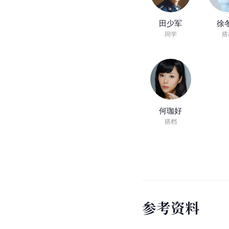
田少军
徐
同学
搭
何珈好
搭档
参
考
资
料