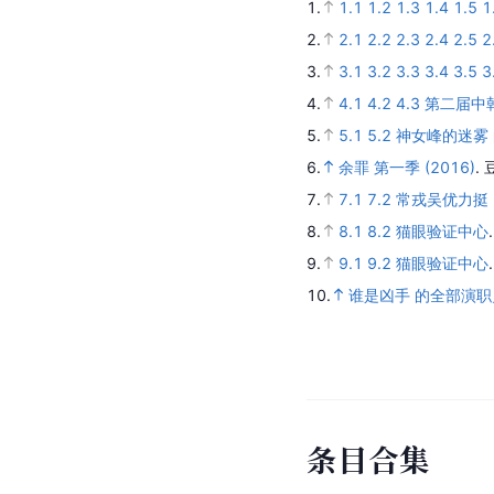
1.
1.1
1.2
1.3
1.4
1.5
1
2.
2.1
2.2
2.3
2.4
2.5
2
3.
3.1
3.2
3.3
3.4
3.5
3
4.
4.1
4.2
4.3
第二届中
5.
5.1
5.2
神女峰的迷雾
6.
余罪 第一季 (2016)
.
7.
7.1
7.2
常戎吴优力挺
8.
8.1
8.2
猫眼验证中心
9.
9.1
9.2
猫眼验证中心
10.
谁是凶手 的全部演职
条
目
合
集