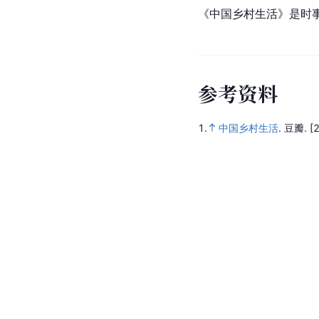
《中国乡村生活》是时
参
考
资
料
1.
中国乡村生活
.
豆瓣.
[