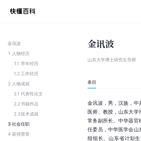
金讯波
金讯波
1
人物经历
山东大学博士研究生导师
1.1
早年经历
1.2
工作经历
条目
2
人物成就
2.1
代表性论文
金讯波，男，汉族，中
2.2
书籍作品
医师、教授，山东大学
2.3
技术成就
常务副所长。中华器官
3
社会任职
任委员，中华医学会山
4
获得荣誉
组组长、山东省计划生