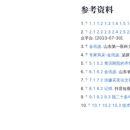
参
考
资
料
1.
1.1
1.2
1.3
1.4
1.5
1
2.
2.1
2.2
2.3
2.4
2.5
2
众平台.
[2023-07-30].
3.
金讯波
.
山东第一医科
4.
专家风采-金讯波
.
泌尿
5.
5.1
5.2
青滨附院的齐
6.
6.1
6.2
金讯波
.
山东
7.
7.1
7.2
涉嫌买卖论文
8.
8.1
8.2
记得
.
抖音短视
9.
9.1
9.2
9.3
我二十多
10.
10.1
10.2
10.3
技