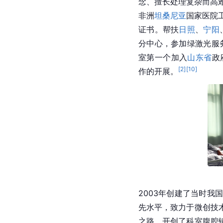
念、擅长处理复杂而高
非洲
坦桑尼亚
国家医院
证书。帮扶
日照
、
宁阳
分中心，参加绿激光服
室第一个加入
山东省
政
[
2
]
[
10
]
作的开展。
2003年创建了当时
先水平，致力于微创技
之路，开创了科室腹腔