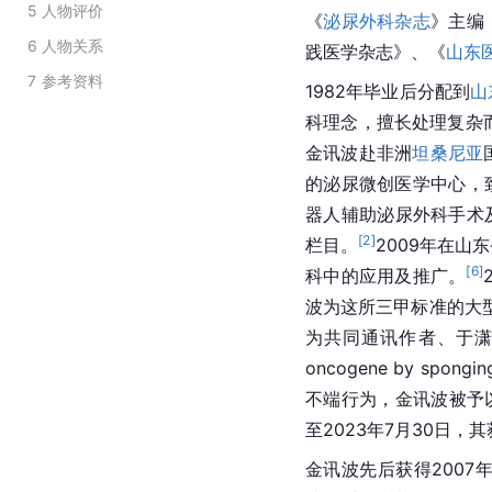
5
人物评价
《
泌尿外科杂志
》主编
6
人物关系
践医学杂志》、《
山东
7
参考资料
1982年毕业后分配到
山
科理念，擅长处理复杂
金讯波赴非洲
坦桑尼亚
的泌尿微创医学中心，
器人辅助泌尿外科手术
[
2
]
栏目。
2009年在
[
6
]
科中的应用及推广。
波为这所三甲标准的大
为共同通讯作者、于潇为第一作
oncogene by spong
不端行为，金讯波被予
至2023年7月30日，其获
金讯波先后获得2007