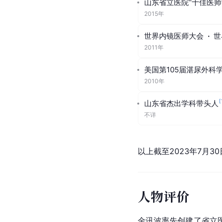
山东省立医院“十佳医师
2015年
世界内镜医师大会
·
世
2011年
美国第105届湛尿外科学会
2010年
[
山东省杰出学科带头人
不详
以上截至2023年7月30
人物评价
金讯波率先创建了省立