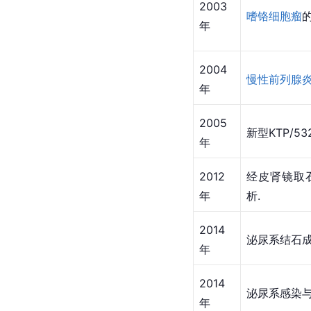
2003
嗜铬细胞瘤
的
年
2004
慢性前列腺
年
2005
新型KTP/5
年
2012
经皮肾镜取
年
析.
2014
泌尿系结石
年
2014
泌尿系感染
年