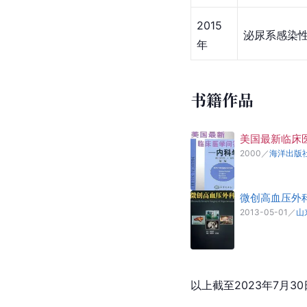
2015
泌尿系感染
年
书籍作品
美国最新临床
2000
／
海洋出版
微创高血压外
2013-05-01
／
山
以上截至2023年7月30