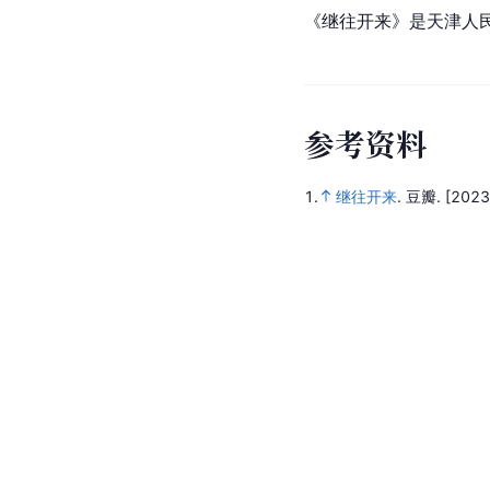
《继往开来》是天津人
参
考
资
料
1.
继往开来
.
豆瓣.
[2023