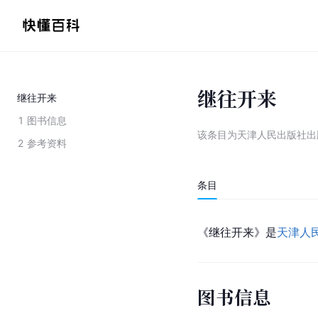
继往开来
继往开来
1
图书信息
该条目为
天津人民出版社出
2
参考资料
条目
《继往开来》是
天津人
图书信息