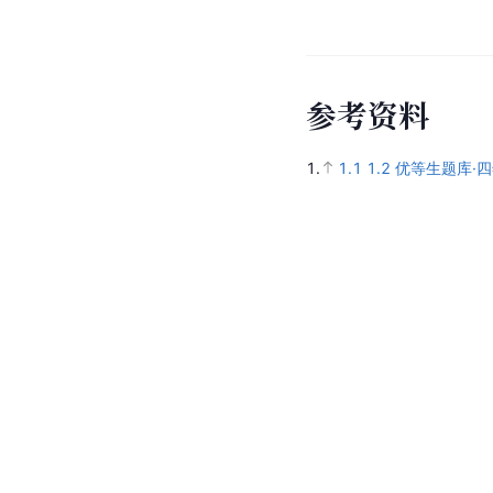
参
考
资
料
1.
1.1
1.2
优等生题库·