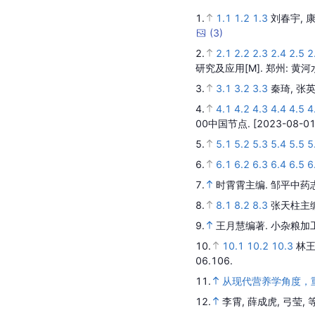
1.
1.1
1.2
1.3
刘春宇, 康
(
3
)
2.
2.1
2.2
2.3
2.4
2.5
2
研究及应用
[M].
郑州
: 黄
3.
3.1
3.2
3.3
秦琦, 张英
4.
4.1
4.2
4.3
4.4
4.5
4
00中国节点.
[2023-08-01
5.
5.1
5.2
5.3
5.4
5.5
5
6.
6.1
6.2
6.3
6.4
6.5
6
7.
时霄霄主编.
邹平中药
8.
8.1
8.2
8.3
张天柱主
9.
王月慧编著.
小杂粮加
10.
10.1
10.2
10.3
林王
06.106.
11.
从现代营养学角度，
12.
李霄, 薛成虎, 弓莹, 