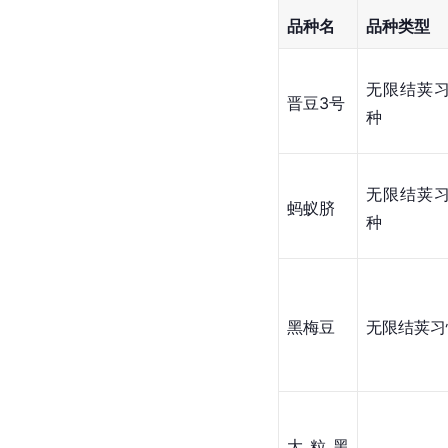
品种名
品种类型
无限结荚
晋豆3号
种
无限结荚
蚂蚁脐
种
黑梅豆
无限结荚习
大粒黑