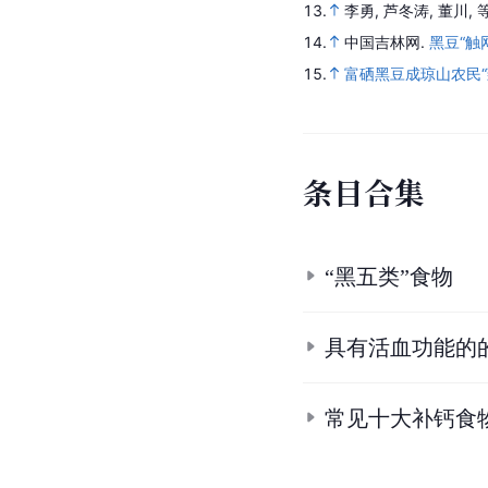
13.
李勇, 芦冬涛, 董川, 
14.
中国吉林网.
黑豆“触
15.
富硒黑豆成琼山农民“
条
目
合
集
“黑五类”食物
具有活血功能的
常见十大补钙食