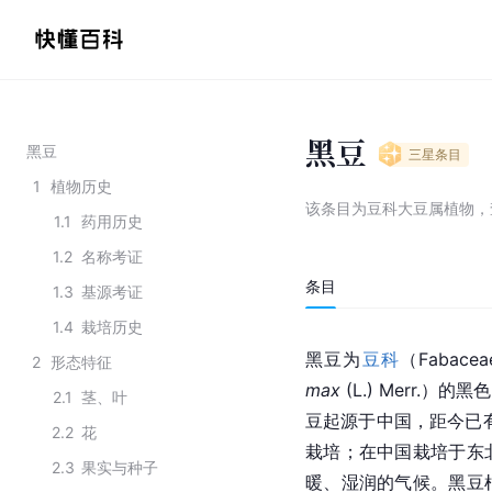
黑豆
黑豆
三星
条目
1
植物历史
该条目为
豆科大豆属植物
，
1.1
药用历史
1.2
名称考证
条目
1.3
基源考证
1.4
栽培历史
黑豆为
豆科
（Fabace
2
形态特征
max
 (L.) Merr.）的
2.1
茎、叶
豆起源于中国，距今已有
2.2
花
栽培；在中国栽培于东
2.3
果实与种子
暖、湿润的气候。黑豆