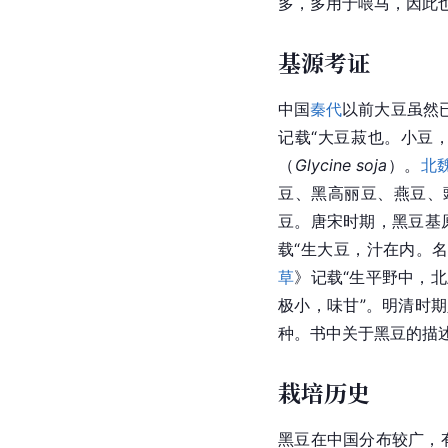
多，多用于喂马，因此
基源考证
中国
秦代
以前大豆虽然
记载“大豆菽也。小豆
（
Glycine soja
）。
北
豆、黑高丽豆、燕豆、
豆。唐宋时期，黑豆基
载“生大豆，汁在内。
草
》记载“生平野中，
极小，味甘”。明清时
种。书中关于黑豆的描
栽培历史
黑豆在中国分布较广，