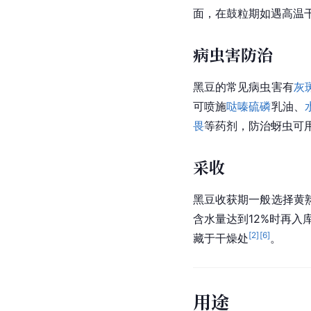
面，在鼓粒期如遇高温
病虫害防治
黑豆的常见病虫害有
灰
可喷施
哒嗪硫磷
乳油、
畏
等药剂，防治蚜虫可
采收
黑豆收获期一般选择黄
含水量达到12%时再入
[
2
]
[
6
]
藏于干燥处
。
用途