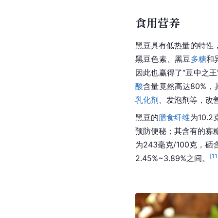
食用营养
黑豆具有低热量的特性
黑豆色素、黑豆
多糖
和
因此也赢得了“豆中之王
酸
含量竟然高达80%，
乳化剂
、发泡剂等，改
黑豆的
膳食纤维
为10
预防便秘；其含有的寡糖
为243毫克/100克，硒
[
11
2.45%~3.89%之间。