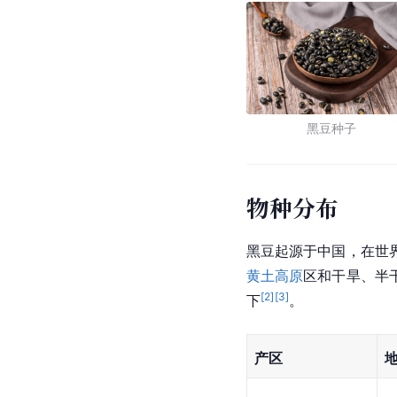
黑豆种子
物种分布
黑豆起源于中国，在世
黄土高原
区和干旱、半
[
2
]
[
3
]
下
。
产区