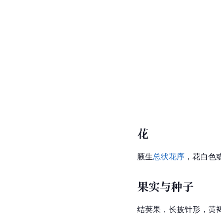
花
腋生
总状花序
，花白色
果实与种子
结荚果，长披针形，黄