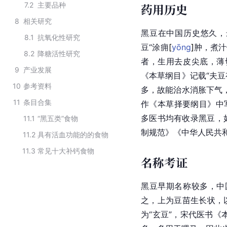
7.2
主要品种
药用历史
8
相关研究
黑豆在中国历史悠久，
8.1
抗氧化性研究
豆“涂
痈
[
yōng
]
肿，煮汁
8.2
降糖活性研究
者，生用去皮尖底，薄
9
产业发展
《本草纲目》记载“夫
10
参考资料
多，故能治水消胀下气
11
条目合集
作《本草择要纲目》中
多医书均有收录黑豆，
11.1
“黑五类”食物
制规范》《中华人民共
11.2
具有活血功能的的食物
11.3
常见十大补钙食物
名称考证
黑豆早期名称较多，
中
之，上为豆苗生长状，
为“玄豆”，宋代医书《