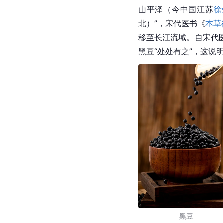
山平泽（今中国江苏
徐
北）”，宋代医书《
本草
移至长江流域。自宋代
黑豆“处处有之”，这
黑豆