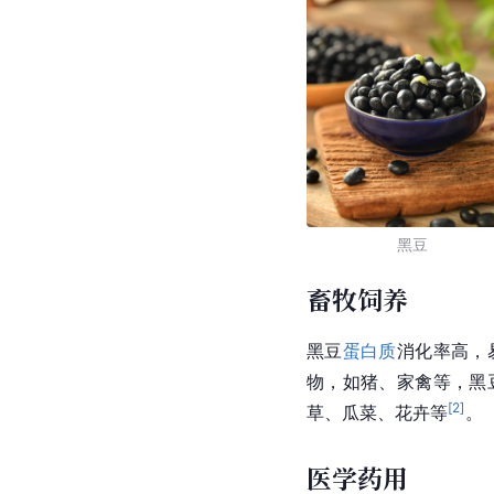
黑豆
畜牧饲养
黑豆
蛋白质
消化率高，
物，如猪、家禽等，黑
[
2
]
草、瓜菜、花卉等
。
医学药用