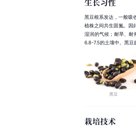
生长习性
黑豆根系发达，一般吸
植株之间共生固氮。因
湿润的气候；耐旱、耐
6.8-7.5的土壤中。黑豆
黑豆
栽培技术