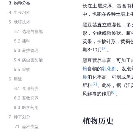
3
物种分布
长在土层深厚、富含有机
4
生长习性
中，也能在各种土壤上
5
栽培技术
黑豆茎直立或蔓性，多
5.1
选地与整地
形，全缘或微波状。腋
5.2
播种
荚果，长披针形，黄褐
[
7
]
期8-10月
。
5.3
养护管理
5.4
病虫害防治
黑豆营养丰富，可加工
焙
食物的
乳化剂
、发泡
5.5
采收
质
消化率高，可制成黑
6
用途
[
2
]
肥料
。此外，据《江
6.1
食用营养
[
6
]
风解毒的作用
。
6.2
畜牧饲养
6.3
医学药用
7
种下划分
植物历史
7.1
品种类型