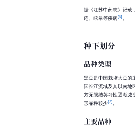
据《江苏中药志》记载
[
6
]
疮、眩晕等疾病
。
种下划分
品种类型
黑豆是
中国
栽培大豆的
国
长江流域
及其以南地
方无限结荚习性逐渐减
[
2
]
形品种较少
。
主要品种