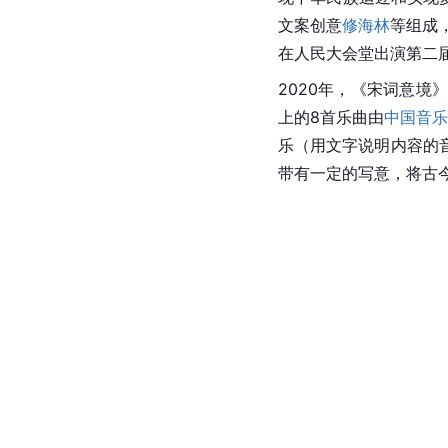
文案创意
修海林
等组成
在人民大会堂出演第二届
2020年，《宋词意
上的8首乐曲由
中国音乐
乐（用文字说明内容的
带有一定的写意，将古