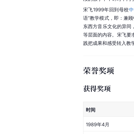
音乐理念
宋飞的演奏返璞归真、
术和外貌，可以将她包
为流行乐坛上二胡演奏
真正深入到了音乐的内
教学理念
在小龄儿童教学中，因
文学、电影作品，甚至
摹，而是透过不同音乐
段的教学中，针对不同
宋飞1999年回到母校
中
语”教学模式，即：兼顾