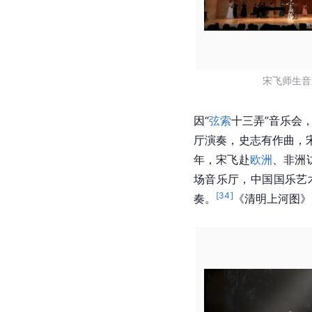
宋飞师生音
因“
弦索
十三弄”音乐会
厅演奏，史志有作曲，
年，宋飞赴
欧洲
、
非洲
场音乐厅，中国国乐艺
[
34
]
奏。
《
清明上河图
》