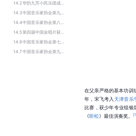
14.2
华韵九芳小民乐团成员名单
14.3
中国音乐家协会第九届主席、副主席
14.4
中国音乐家协会第八届主席团
14.5
第四届中国金唱片获奖者
14.6
中国音乐家协会第七届主席团
14.7
中国音乐家协会第九届主席团
在父亲严格的基本功训
年，宋飞考入
天津音乐
比赛，获少年专业组银牌
[
《
听松
》最佳演奏奖。