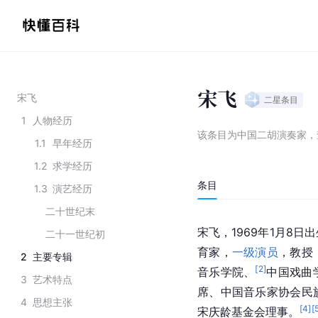
宋飞
宋飞
二星
条目
1
人物经历
该条目为
中国二胡演奏家
，
1.1
早年经历
1.2
求学经历
条目
1.3
演艺经历
二十世纪末
宋飞，1969年1月8
二十一世纪初
育家，
一级演员
，教授
2
主要专辑
[
2
]
音乐学院、
中国戏曲
3
艺术特点
席、中国音乐家协会民
4
思想主张
[
4
]
[
宋庆龄基金会理事。