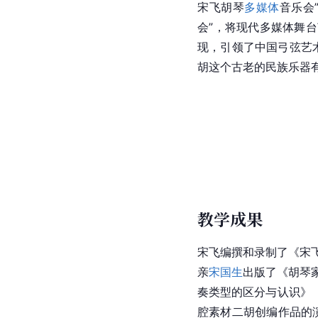
宋飞首演了大量著名作
唯一一位能够演奏和录
弄》演奏会上，分别演
央芭蕾舞团
管弦乐队和
河云梦》《
长城
随想》
梦》《长城随想》《宋
[
40
]
2014年，宋飞演奏
音乐影响
由宋飞发起组建的“华韵
式，多次由西洋管弦乐
艺术节
，在
胡琴
艺术的
宋飞胡琴
多媒体
音乐会
会”，将现代多媒体舞
现，引领了中国弓弦艺