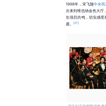
1998年，宋飞随
中央民
次来到维也纳金色大厅
生强烈共鸣，切实感受
[
27
]
愿。
宋飞在“壬寅虎啸”演奏 复