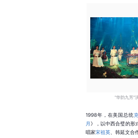
“华韵九芳”
1998年，在
美国
总统
月
》，以中西合璧的形
唱家
宋祖英
、
韩延文
合