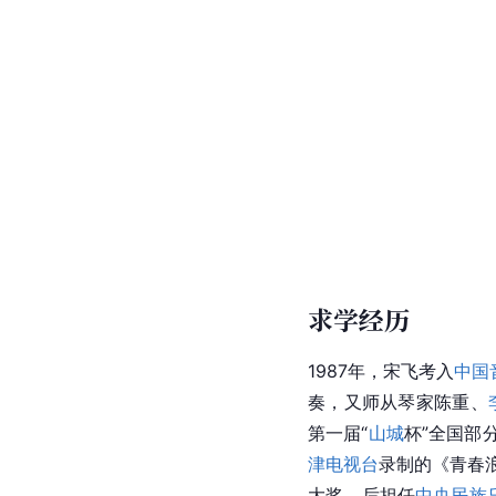
求学经历
1987年，宋飞考入
中国
奏，又师从琴家陈重、
第一届“
山城
杯”全国部
津电视台
录制的《青春
大奖，后担任
中央民族