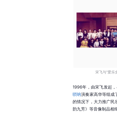
宋飞与“爱乐
1996年，由宋飞发起，
唢呐
演奏家
高华
等组成
的情况下，大力推广民
韵九芳》等音像制品相