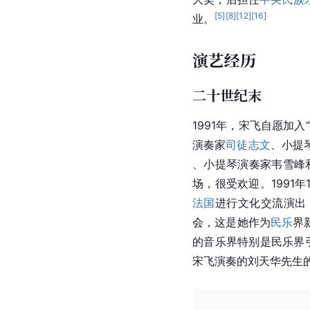
[
5
]
[
8
]
[
12
]
[
16
]
业。
演艺经历
二十世纪末
1991年，宋飞自愿加入“
演奏家
司徒志文
、
小提
、小提琴演奏家韦雪峰
场，很受欢迎。1991
法国
进行文化交流演出
会，这是她作为
民乐
界
的音乐界特别是民乐界
宋飞演奏的刘天华先生