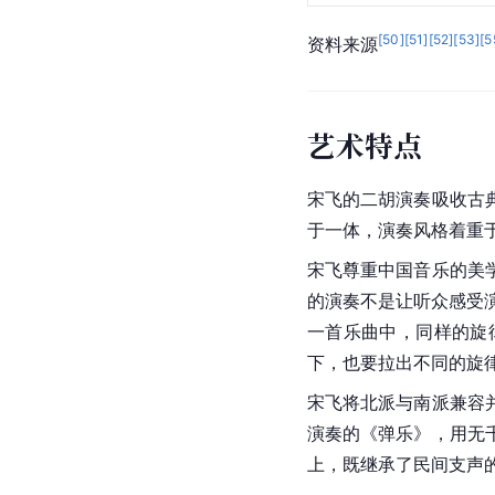
[
64
]
2012-10-12
[
65
]
2021-12-21
[
50
]
[
51
]
[
52
]
[
53
]
[
5
资料来源