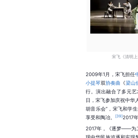
宋飞《清明上
2009年1月，宋飞担任
小提琴
双
协奏曲
《
梁山
行。演出融合了多元艺
日，宋飞参加庆祝中华
胡音乐会”，宋飞和学
[
39
]
享受和陶冶。
2017
2017年，《逐梦——为
现
中华民族
追逐和实现