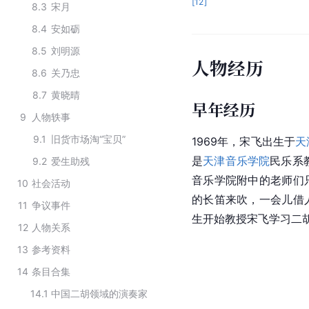
[
12
]
8.3
宋月
8.4
安如砺
8.5
刘明源
人物经历
8.6
关乃忠
8.7
黄晓晴
早年经历
9
人物轶事
9.1
旧货市场淘“宝贝”
1969年，宋飞出生于
天
是
天津音乐学院
民乐
系
9.2
爱生助残
音乐学院附中的老师们
10
社会活动
的长笛来吹，一会儿借
11
争议事件
生开始教授宋飞学习
二
12
人物关系
13
参考资料
14
条目合集
14.1
中国二胡领域的演奏家