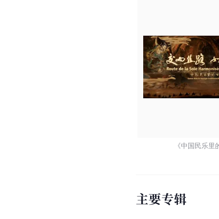
[
48
]
剑平
及
甘肃
本土音
意之声》三个音乐篇章
[
3
]
尔滨音乐学院
院长。