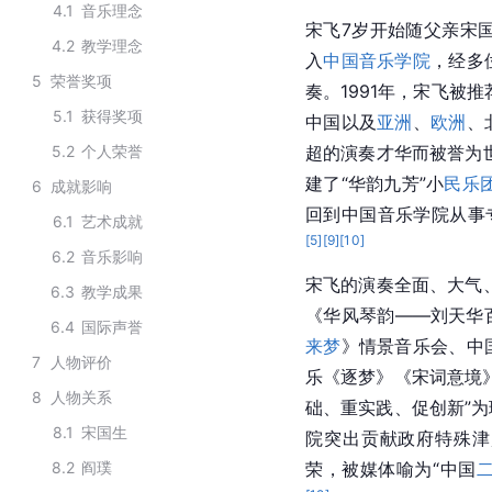
4.1
音乐理念
宋飞7岁开始随父亲
宋
4.2
教学理念
入
中国音乐学院
，经多
5
荣誉奖项
奏。1991年，宋飞被推
5.1
获得奖项
中国以及
亚洲
、
欧洲
、
5.2
个人荣誉
超的演奏才华而被誉为世
建了“华韵九芳”小
民乐
6
成就影响
回到
中国音乐学院
从事
6.1
艺术成就
[
5
]
[
9
]
[
10
]
6.2
音乐影响
宋飞的演奏全面、大气
6.3
教学成果
《华风琴韵——刘天华
6.4
国际声誉
来梦
》情景音乐会、
中
7
人物评价
乐《逐梦》《宋词意境
8
人物关系
础、重实践、促创新”
8.1
宋国生
院
突出贡献政府特殊津
8.2
阎璞
荣，被媒体喻为“中国