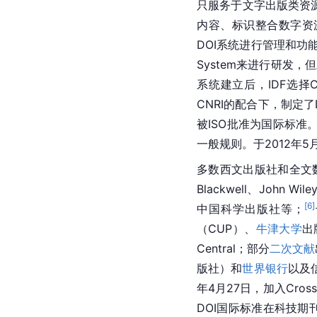
只服务于文字出版类资
内容、标识整合数字资
DOI系统进行管理和功能完
System来进行研发
系统建立后，IDF选择C
CNRI的配合下，制定了D
被ISO批准为国际标
一般规则。于2012年5
多数西文出版社和全文
Blackwell、Joh
[
6
]
中国科学出版社等；
（CUP）、
牛津大学
出
Central；部分
二次文献
版社）和
世界银行
以及
年4月27日，加入Cro
DOI国际标准在科技期