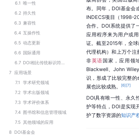
6.1
唯一性
布。同年，DOI基金会
6.2
持久性
INDECS项目（199
6.3
兼容性
合作。DOI系统提供
6.4
互操作性
应用程序来为用户或
6.5
动态更新
证。截至2015年，全球
代理机构）和上万个注
6.6
国际通用
非
英语
国家，应用领
6.7
DOI相比传统标识符的优势
Blackwell、John
7
应用场景
识，形成了比较完整的
7.1
学术研究领域
[
6
]
[
7
]
展也比较成熟。
7.2
学术出版领域
DOI具有唯一性、永
7.3
学术评价体系
护等特点，DOI是实
7.4
图书馆和信息管理领域
护了数字资源的
知识产
7.5
其他领域的应用
8
DOI基金会