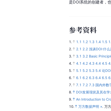
是DOI系统的创建者，也
参
考
资
料
1.
1.1
1.2
1.3
1.4
1.5
1
2.
2.1
2.2
浅谈DOI:什
3.
3.1
3.2
Basic Principl
4.
4.1
4.2
4.3
4.4
4.5
4
5.
5.1
5.2
5.3
5.4
论D
6.
6.1
6.2
6.3
6.4
6.5
6
7.
7.1
7.2
7.3
国内外数
8.
DOI发展现状及其在
9.
An Introduction to Cr
10.
万方数据声明 ×
.
万方