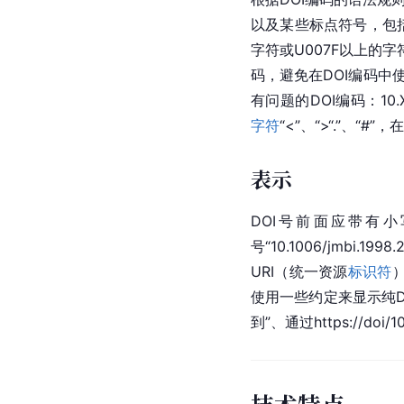
以及某些标点符号，包
字符或U007F以上的字符。例
码，避免在DOI编码中使用某
有问题的DOI编码：10.X
字符
“<”、“>“.”、“
表示
DOI号前面应带有小写
号“10.1006/jmbi.1
URI（统一资源
标识符
）
使用一些约定来显示纯DO
到”、通过https://doi/10.
技术特点