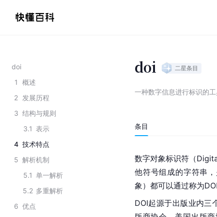
doi
doi
二星
条目
1
概述
一种数字信息进行标识的工
2
发展历程
3
结构与规则
条目
3.1
表示
4
技术特点
数字对象
标识符
（Digi
5
解析机制
他符号组成的字符串，
5.1
单一解析
象）都可以通过称为DO
5.2
多重解析
DOI起源于出版业内三
6
优点
版商协会，美国出版商