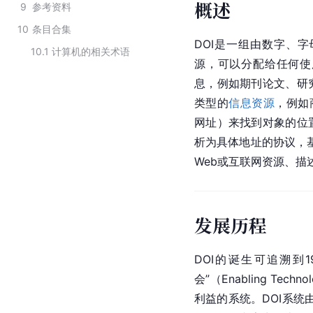
概述
9
参考资料
10
条目合集
DOI是一组由数字、
10.1
计算机的相关术语
源，可以分配给任何使
息，例如期刊论文、研
类型的
信息资源
，例如
网址）来找到对象的位
析为具体地址的协议，基于
Web或互联网资源、
发展历程
DOI的诞生可追溯到1994
会”（Enabling T
利益的系统。DOI系