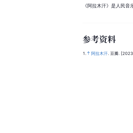
《阿拉木汗》是人民音
参
考
资
料
1.
阿拉木汗
.
豆瓣.
[2023