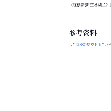
《红楼新梦 空谷幽兰》
参
考
资
料
1.
红楼新梦 空谷幽兰
.
豆