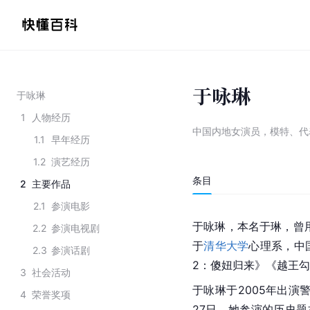
于咏琳
于咏琳
1
人物经历
中国内地女演员，模特、代
1.1
早年经历
1.2
演艺经历
条目
2
主要作品
2.1
参演电影
于咏琳，本名于琳，曾用名
2.2
参演电视剧
于
清华大学
心理系，中
2.3
参演话剧
2：傻妞归来》《越王
3
社会活动
于咏琳于2005年出演
4
荣誉奖项
27日，她参演的历史