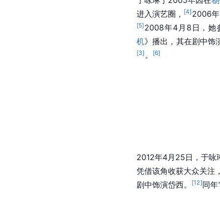
于咏琳于2005年因在
杨
[
4
]
进入演艺圈，
2006
[
5
]
2008年4月8日
机
》播出，其在剧中饰
[
3
]
[
6
]
。
2012年4月25日，于
凭借该角收获大众关注
[
12
]
剧中饰演岱西。
同年