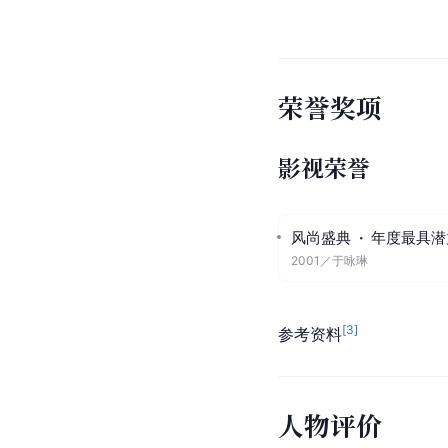
荣誉奖项
影视荣誉
风尚盛典
·
年度最具潜
2001
／
于咏琳
[
3
]
参考资料
人物评价