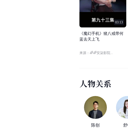
03:13
《
魔
幻
手
机
》
猪
八
戒
带
何
蓝
去
天
上
飞
来源：🌈🌈安柒影院...
人
物
关
系
陈创
舒