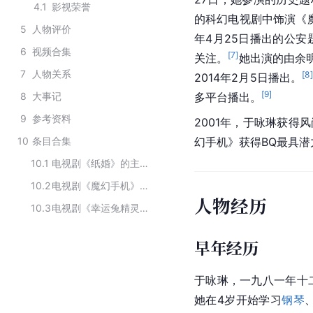
4.1
影视荣誉
的科幻电视剧中饰演《
5
人物评价
年4月25日播出的公安
6
视频合集
[
7
]
关注。
她出演的由余
7
人物关系
[
8
]
2014年2月5日播出。
[
9
]
8
大事记
多平台播出。
9
参考资料
2001年，于咏琳获得
10
条目合集
幻手机
》获得BQ最具
10.1
电视剧《纸婚》的主要演员
10.2
电视剧《魔幻手机》的主要演员
人物经历
10.3
电视剧《幸运兔精灵》主要演职员
早年经历
于咏琳，一九八一年十
她在4岁开始学习
钢琴