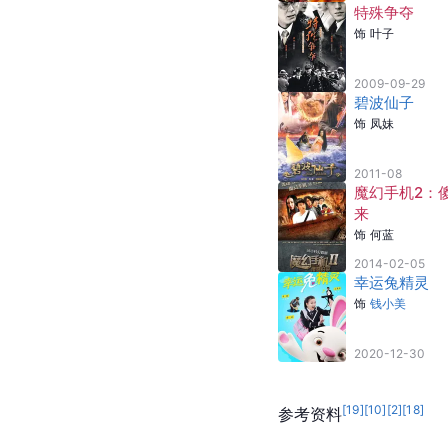
特殊争夺
饰
叶子
2009-09-29
碧波仙子
饰
凤妹
2011-08
魔幻手机2：
来
饰
何蓝
2014-02-05
幸运兔精灵
饰
钱小美
2020-12-30
[
19
]
[
10
]
[
2
]
[
18
]
参考资料