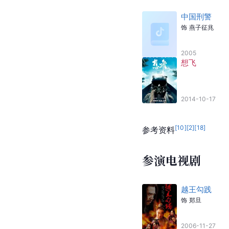
中国刑警
饰
燕子征兆
2005
想飞
2014-10-17
[
10
]
[
2
]
[
18
]
参考资料
参演电视剧
越王勾践
饰
郑旦
2006-11-27