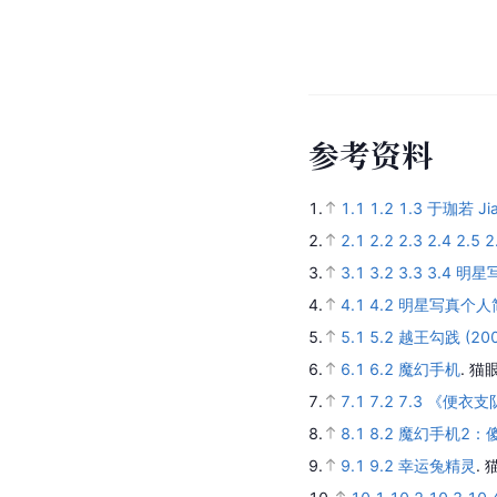
参
考
资
料
1.
1.1
1.2
1.3
于珈若 Jia
2.
2.1
2.2
2.3
2.4
2.5
2
3.
3.1
3.2
3.3
3.4
明星
4.
4.1
4.2
明星写真个人
5.
5.1
5.2
越王勾践 (200
6.
6.1
6.2
魔幻手机
.
猫
7.
7.1
7.2
7.3
《便衣支
8.
8.1
8.2
魔幻手机2：
9.
9.1
9.2
幸运兔精灵
.