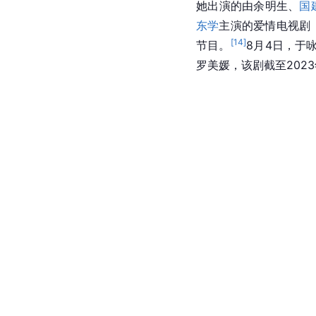
她出演的由余明生、
国
东学
主演的爱情电视剧
[
14
]
节目。
8月4日，于
罗美媛，该剧截至2023