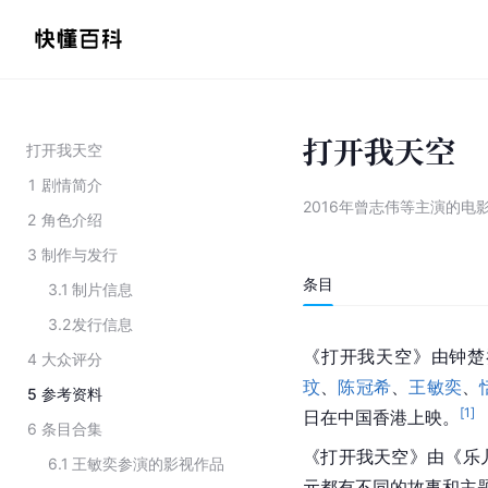
打开我天空
打开我天空
1
剧情简介
2016年曾志伟等主演的电
2
角色介绍
3
制作与发行
条目
3.1
制片信息
3.2
发行信息
《打开我天空》由钟楚
4
大众评分
玟
、
陈冠希
、
王敏奕
、
5
参考资料
[
1
]
日在中国香港上映。
6
条目合集
《打开我天空》由《乐
6.1
王敏奕参演的影视作品
元都有不同的故事和主