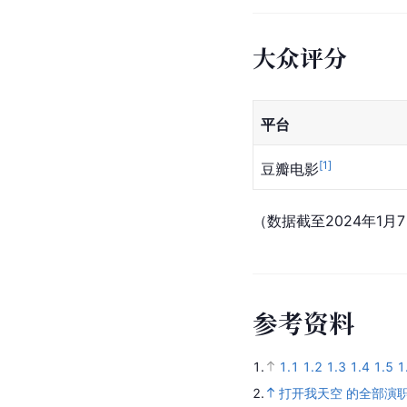
大众评分
平台
[
1
]
豆瓣电影
（数据截至2024年1月
参
考
资
料
1.
1.1
1.2
1.3
1.4
1.5
1
2.
打开我天空 的全部演