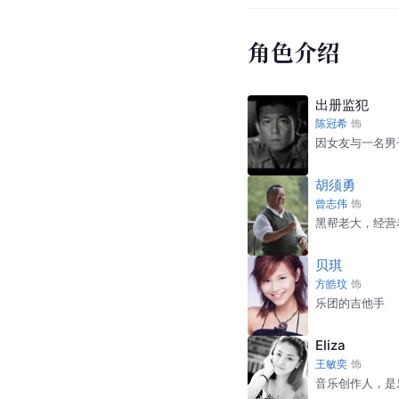
角色介绍
出册监犯
陈冠希
饰
因女友与一名男
胡须勇
曾志伟
饰
黑帮老大，经营
贝琪
方皓玟
饰
乐团的吉他手
Eliza
王敏奕
饰
音乐创作人，是乐队