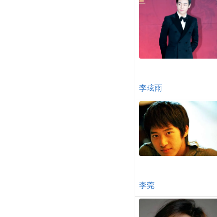
李玹雨
李莞