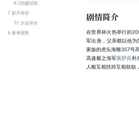
6.2
拍摄过程
7
影片评价
剧情简介
7.1
大众评分
在世界杯火热举行的20
8
参考资料
军出身，父亲都以他为
家族的虎头海雕357号
高速艇之海军
医护兵
朴
人般互相扶持互相鼓励