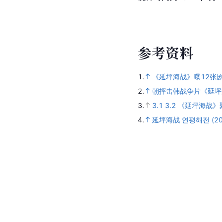
参
考
资
料
1.
《延坪海战》曝12张
2.
朝抨击韩战争片《延坪
3.
3.1
3.2
《延坪海战》聚
4.
延坪海战 연평해전 (20