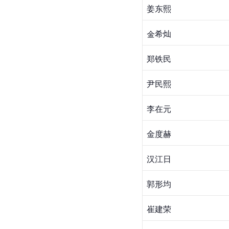
姜东熙
金希灿
郑铁民
尹民熙
李在元
金度赫
汉江
日
郭形均
崔建荣