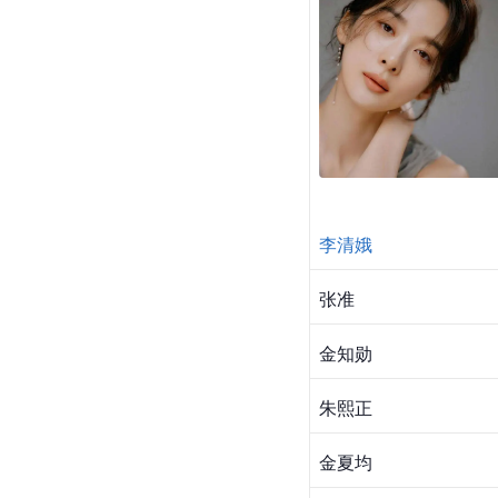
李清娥
张准
金知勋
朱熙正
金夏均