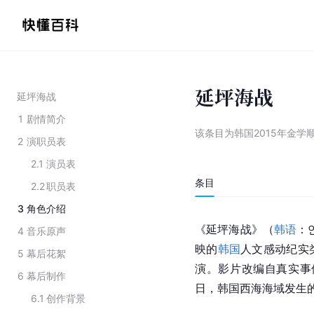
延坪海战
延坪海战
1
剧情简介
该条目为
韩国2015年金学
2
演职员表
2.1
演员表
条目
2.2
职员表
3
角色介绍
《延坪海战》（
韩语
：연
4
音乐原声
映的
韩国
人文感动纪实
5
幕后花絮
演。影片改编自真实事件
6
幕后制作
日，韩国西海海域发生的
6.1
创作背景