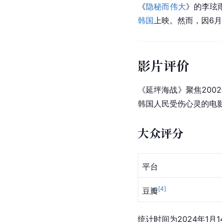
《
隐秘而伟大
》的李玹雨
韩国
上映。然而，因6月
影片评价
《延坪海战》聚焦200
韩国人民受伤心灵的电
大众评分
平台
[
4
]
豆瓣
统计时间为2024年1月1