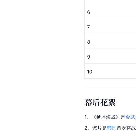
6
7
8
9
10
幕后花絮
1、《延坪海战》是
金武
2、该片是
韩国
首次将战