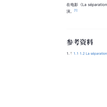
在电影《La séparati
[
1
]
演。
参
考
资
料
1.
1.1
1.2
La séparatio