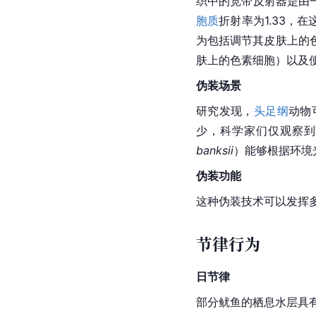
织中的宽带反射器是由
胞质
折射率为1.33，
为包括调节其皮肤上的
肤上的色素细胞）以及
伪装场景
研究发现，
头足纲
动物
少，科学家们仅观察到
banksii
）能够根据环境
伪装功能
这种伪装技术可以发挥
节律行为
日节律
部分鱿鱼的栖息水层具