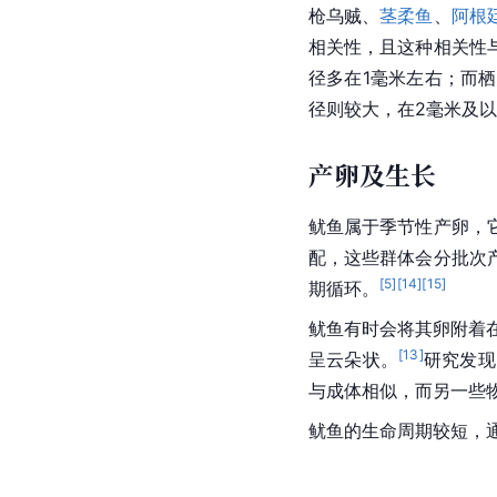
枪
乌贼
、
茎柔鱼
、
阿根
相关性，且这种相关性
径多在1毫米左右；而
径则较大，在2毫米及
产卵及生长
鱿鱼属于季节性产卵，
配，这些群体会分批次
[
5
]
[
14
]
[
15
]
期循环。
鱿鱼有时会将其卵附着
[
13
]
呈云朵状。
研究发现
与成体相似，而另一些
鱿鱼的生命周期较短，通