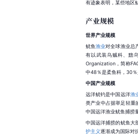
有迹象表明，某些地区
产业规模
世界产业规模
鱿鱼
渔业
对全球渔业总
有以武装乌贼科、黵
Organization，
中48％是柔鱼科，30％
中国产业规模
远洋
鱿钓
是
中国远洋
渔
类产业中占据举足轻重
中国
远洋渔业
鱿鱼捕捞量
中国远洋捕捞的鱿鱼大
护主义
逐渐成为国际对