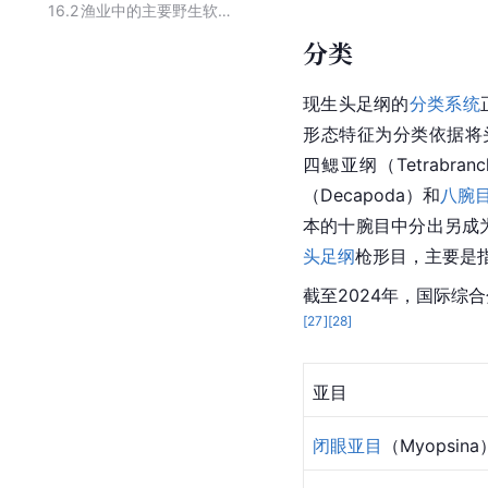
16.2
渔业中的主要野生软体动物
分类
现生头足纲的
分类系统
形态特征为分类依据将
四鳃亚纲（Tetrab
（Decapoda）和
八腕
本的十腕目中分出另成为
头足纲
枪形目，主要是指柔
截至2024年，国际综合
[
27
]
[
28
]
亚目
闭眼亚目
（Myopsina