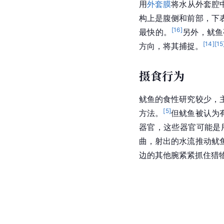
用
外套膜
将水从外套腔
构上是腹侧和前部，下
[
16
]
最快的。
另外，鱿鱼
[
14
]
[
15
方向，将其捕捉。
摄食行为
鱿鱼的食性研究较少，
[
5
]
方法。
但鱿鱼被认为
器官，这些器官可能是
曲，射出的水流推动鱿
边的其他腕紧紧抓住猎