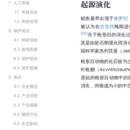
起源演化
7
人工养殖
7.1
养殖历史
鱿鱼最早出现于
侏罗纪
7.2
养殖管理
被认为在
古生代
晚期进
8
保护情况
[
24
]
关于枪形目的演化过
8.1
种群现状
其是由箭石鞘退化而演化
8.2
致危因素
国科学家杰列茨基（Jel
8.3
保护级别
枪形目动物的化石较为少
8.4
保护措施
针枪鰂（
Acvnthoteuth
9
渔业
原始的枪形目动物中的
消失，闭锥成为小的中
9.1
历史概况
9.2
产业优势
9.3
产业规模
9.4
捕捞方法
9.5
生态影响