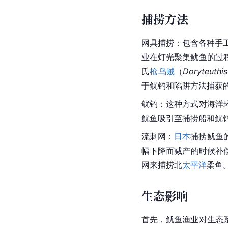
捕捞方法
网具捕捞：包含各种手
业在灯光聚集鱿鱼的过
氏
枪乌贼
（
Doryteuthis
于
鱿钓
和陷阱方法捕获
鱿钓：这种方式对海洋
鱿鱼吸引至捕捞船和鱿
流刺网
：
日本
捕捞鱿鱼
幅下降而减产的时候补偿
网来捕捞北
太平洋
柔鱼
生态影响
首先，鱿鱼渔业对生态