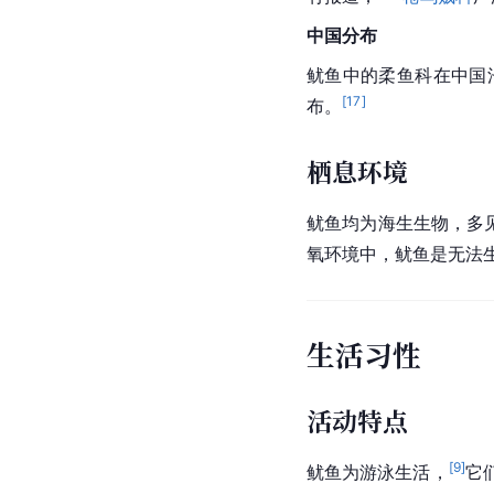
中国
分布
鱿鱼中的柔鱼科在中国
[
17
]
布。
栖息环境
鱿鱼均为海生生物，多
氧环境中，鱿鱼是无法
生活习性
活动特点
[
9
]
鱿鱼为游泳生活，
它