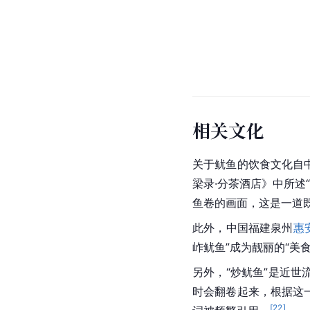
相关文化
关于鱿鱼的饮食文化自
梁录·分茶酒店》中所述“
鱼卷的画面，这是一道
此外，中国福建泉州
惠
岞鱿鱼”成为靓丽的“美食
另外，“炒鱿鱼”是近世
时会翻卷起来，根据这一
[
22
]