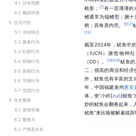
4.1
分布范围
[
7
]
枪形；
有一层薄薄的
4.2
栖息环境
鳍通常为端鳍型；腕十
5
生活习性
[
9
]
[
7
]
柄；具角质内壳。
5.1
活动特点
[
15
]
5.2
摄食行为
截至2024年，鱿鱼中
5.3
社群行为
（IUCN）濒危物种
[
18
]
[
19
]
5.4
防御行为
（DD）。
鱿鱼的
二，很高的商业和经济
5.5
伪装行为
外，鱿鱼也有丰富的文
5.6
节律行为
年，中国福建泉州
惠安
5.7
交流行为
体，使“小
岞
[
zuò
]
鱿鱼”
6
生长繁殖
炒的鱿鱼会翻卷起来，人们
6.1
发情求偶
鱿鱼”来比喻被解雇或辞
6.2
繁殖力
6.3
产卵及生长