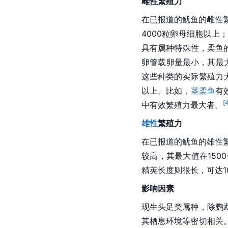
雌性繁殖力
在已报道的鱿鱼的雌性
4000粒
卵母细胞
以上
具有属种特殊性，柔鱼
卵管载卵量最小，其最
这些种类的实际繁殖力
以上。比如，
茎柔鱼
有
[
中有效繁殖力最大者。
雄性
繁殖力
在已报道的鱿鱼的雄性
较高，其最大值在1500
精荚长度则很长，可达1
影响因素
现生
头足类
属种，除鹦
其栖息环境等密切相关