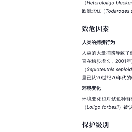
（
Heterololigo bleeker
欧洲北鱿（
Todarodes s
致危因素
人类的捕捞行为
人类的大量捕捞导致了
直在稳步增长，2001
（
Sepioteuthis sepioi
量
已从20世纪70年代的
环境变化
环境变化也对鱿鱼
种群
（
Loligo forbesii
）被
保护级别