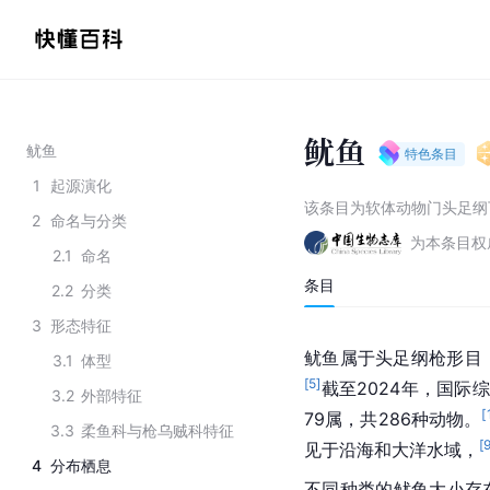
鱿鱼
鱿鱼
特色条目
1
起源演化
该条目为
软体动物门头足纲
2
命名与分类
为本条目权
2.1
命名
条目
2.2
分类
3
形态特征
鱿鱼属于头足纲枪形目（
3.1
体型
[
5
]
截至2024年，国际
3.2
外部特征
[
79属，共286种动物。
3.3
柔鱼科与枪乌贼科特征
[
见于沿海和大洋水域，
4
分布栖息
不同种类的鱿鱼大小存在