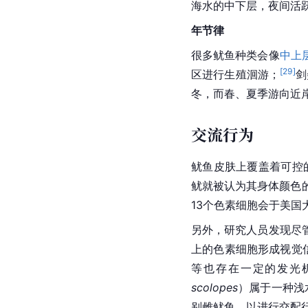
海水的中下层，夜间活
年节律
很多鱿鱼种类会像
中上
[
29
]
区进行生殖洄游；
剑
冬，而春、夏季游向近
交流行为
鱿鱼皮肤上覆盖着可控
鱿就被认为其身体颜色
13个色素细胞会于美
另外，研究人员发现尽
上的
色素细胞
形成视觉
等也存在一定的发光
scolopes
）属于一种浅
别雌鱿鱼，以进行
交配