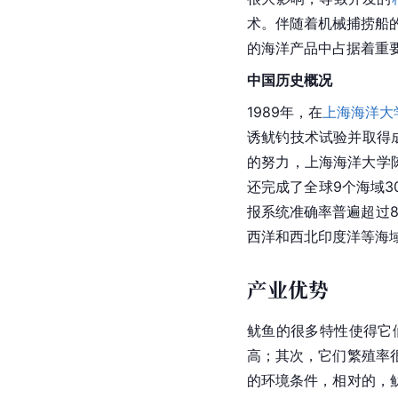
术。伴随着机械捕捞船
的海洋产品中占据着重
中国
历史
概况
1989年，在
上海海洋大
诱鱿钓技术试验并取得
的努力，上海海洋大学
还完成了全球9个海域
报系统准确率普遍超过8
西洋
和西北
印度洋
等海
产业优势
鱿鱼的很多特性使得它
高；其次，它们繁殖率
的环境条件，相对的，