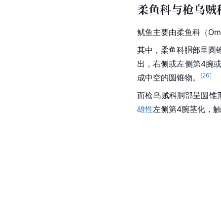
柔鱼科与枪乌贼
鱿鱼主要由柔鱼科（Ommas
其中，柔鱼科胴部呈圆
出，右侧或左侧第4腕
[
26
]
成中空的圆锥物。
而枪
乌贼科
胴部呈圆锥
雄性
左侧第4腕茎化，