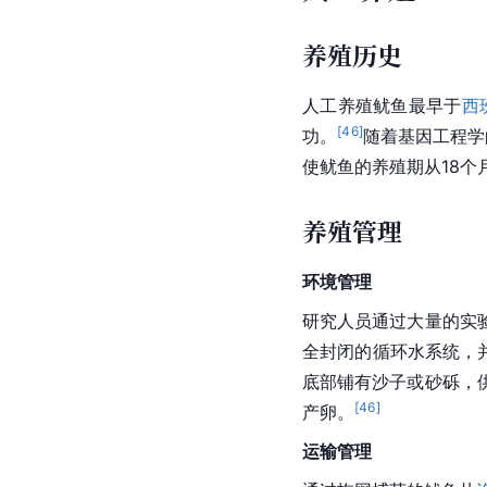
养殖历史
人工养殖鱿鱼最早于
西
[
46
]
功。
随着基因工程学
使鱿鱼的养殖期从18个
养殖管理
环境管理
研究人员通过大量的实
全封闭的循环水系统，并
底部铺有沙子或砂砾，
[
46
]
产卵
。
运输管理