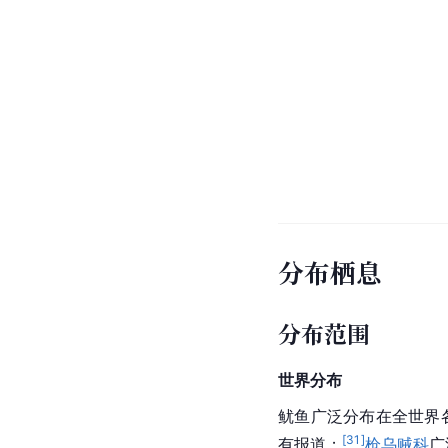
分布栖息
分布范围
世界分布
鱿鱼广泛分布在全世界
[
31
]
有报道；
枪乌贼科
广