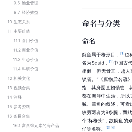
9.6
渔业管理
9.7
经济效益
命名与分类
10
生态关系
11
主要价值
命名
11.1
食用价值
11.2
商业价值
[
1
]
鱿鱼属于枪形目，
也
11.3
生态价值
[
1
]
名为Squid，
中国古
11.4
科研价值
相似，但无骨耳，越人
12
相关文化
锁管。”《庶物异名疏》
指，其身圆直如锁管，
13
视频合集
都在海洋中生活，所以
14
注释
贼、章鱼的叙述，可看
15
参考资料
较另两者为8条腕，而
16
条目合集
个“标枪头”，故鱿鱼的
16.1
富含锌元素的海产品
[
3
]
[
4
]
仔等名称。