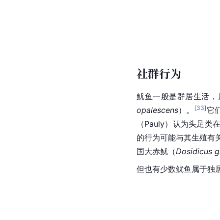
社群行为
鱿鱼一般是群居生活，
[
33
]
opalescens
）。
它
（Pauly）认为头足
的行为可能与其生殖有
国大赤鱿（
Dosidicus g
但也有少数鱿鱼属于独