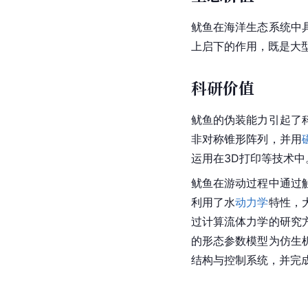
鱿鱼在海洋生态系统中
上启下的作用，既是大
科研价值
鱿鱼的伪装能力引起了
非对称
锥形阵列，并用
运用在3D打印等技术中
鱿鱼在游动过程中通过
利用了水
动力学
特性，
过
计算流体力学
的研究
的形态参数模型为仿生
结构与控制系统，并完