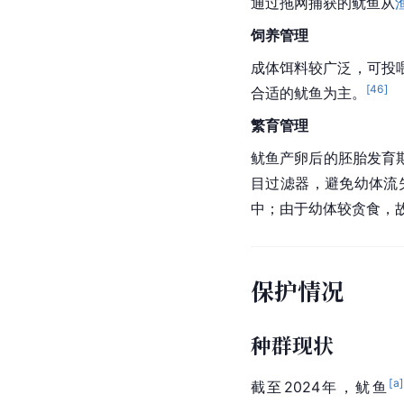
通过拖网捕获的鱿鱼从
饲养管理
成体饵料较广泛，可投
[
46
]
合适的鱿鱼为主。
繁育管理
鱿鱼产卵后的
胚胎
发育
目
过滤器
，避免幼体流
中；由于幼体较贪食，
保护情况
种群现状
[a]
截至2024年，鱿鱼