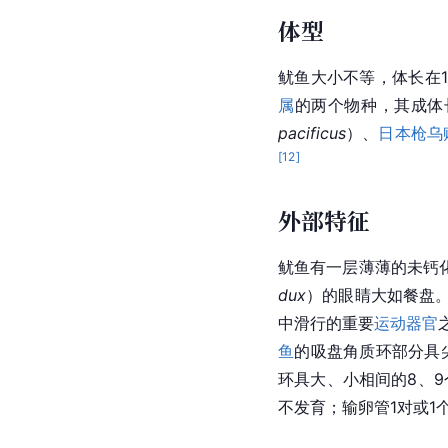
体型
鱿鱼大小不等，体长在1.
属
的两个物种，其成体
pacificus
）、
日本枪乌
[
12
]
外部特征
鱿鱼有一层薄薄的未钙
dux
）的眼睛大如餐盘
中滑行的重要
运动器官
鱼
的吸盘角质环部分具
环具大、小相间的8、
不发育；输卵管1对或1