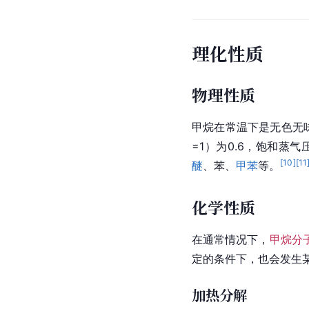
理化性质
物理性质
甲烷在常温下是无色无
=1）为0.6，饱和蒸气压
[
10
]
[
11
醚
、苯、
甲苯
等。
化学性质
在通常情况下，
甲烷分
定的条件下，也会发生
加热分解