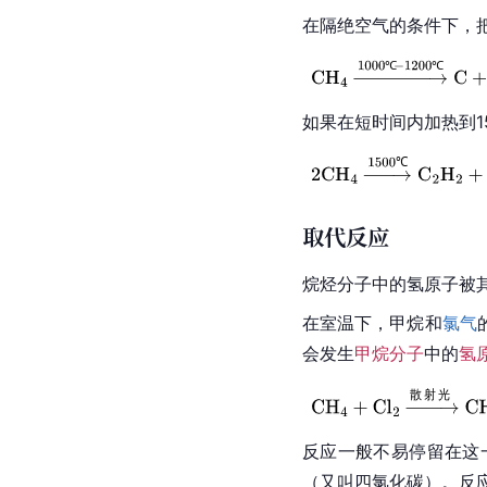
在隔绝空气的条件下，
如果在短时间内加热到1
取代反应
烷烃
分子中的氢
原子
被
在室温下，甲烷和
氯气
会发生
甲烷分子
中的
氢
反应一般不易停留在这
（又叫
四氯化碳
）。反应