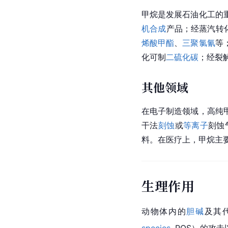
甲烷是发展石油化工的
机合成
产品；经
蒸汽转
烯酸甲酯
、
三聚氯氰
等
化
可制
二硫化碳
；经裂
其他领域
在
电子
制造领域，高纯
干法
刻蚀
或
等离子
刻蚀
料。在医疗上，甲烷主
生理作用
动物体内的
胆碱
及其