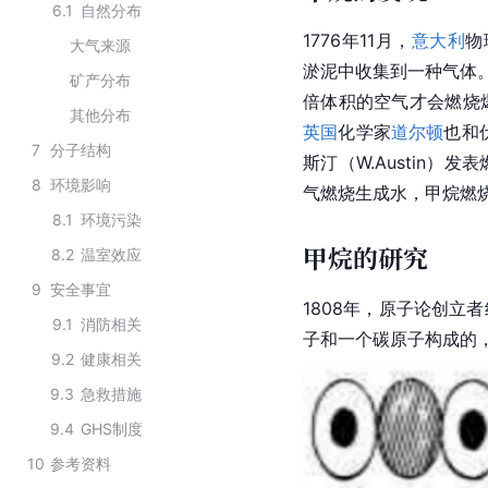
6.1
自然分布
1776年11月，
意大利
物
大气来源
淤泥中收集到一种气体。
矿产分布
倍体积的空气才会燃烧
其他分布
英国
化学家
道尔顿
也和
7
分子结构
斯汀（W.Austin）发
8
环境影响
气燃烧生成水，甲烷燃
8.1
环境污染
甲烷的研究
8.2
温室效应
9
安全事宜
1808年，原子论创立者
9.1
消防相关
子和一个
碳原子
构成的
9.2
健康相关
9.3
急救措施
9.4
GHS制度
10
参考资料