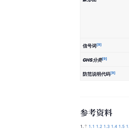
[
9
]
信号词
[
9
]
GHS分类
[
9
]
防范说明代码
参
考
资
料
1.
1.1
1.2
1.3
1.4
1.5
1