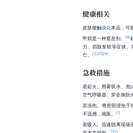
健康相关
皮肤接触
液化
本品，可
[
9
]
甲烷是一种窒息剂。
力、四肢发软等症状。若
[
1
]
[
31
]
[
6
]
亡。
急救措施
若起火。用雾状水、泡
空气呼吸器、穿全身防
若冻伤。将患部浸泡于
[
1
]
不适感，就医。
若吸入。迅速脱离现场
[
31
]
苏术并就医。