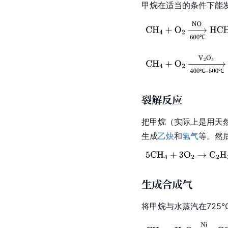
甲烷在适当的条件下能
裂解反应
把甲烷（实际上是用天
生成
乙炔
和
氢气
等。然
生成合成气
将甲烷与水蒸汽在725