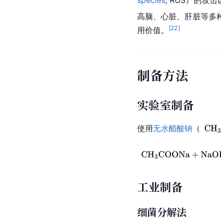
species
, ROS）的
高脑、心脏、肝脏等多
[
22
]
用价值。
制备方法
实验室制备
使用
无水醋酸钠
（
工业制备
细菌分解法