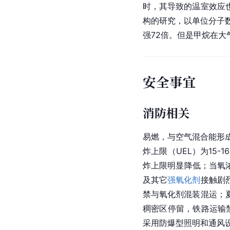
时，其导致的温室效应
构的研究，以单位分子
强72倍。但是甲烷在
安全事宜
消防相关
易燃，与空气混合能形成
炸上限（UEL）为15
炸上限明显降低；当氧
及其它
强氧化剂
接触剧
禁与氧化剂混装混运；
稠密区停留，铁路运输
采用防爆型照明和通风