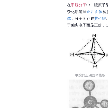
在
甲烷分子
中，
碳原子
杂化轨道呈
正四面体
构
体
，分子间存在
共价键
于偏离电子而显正价，
甲烷的正四面体模型