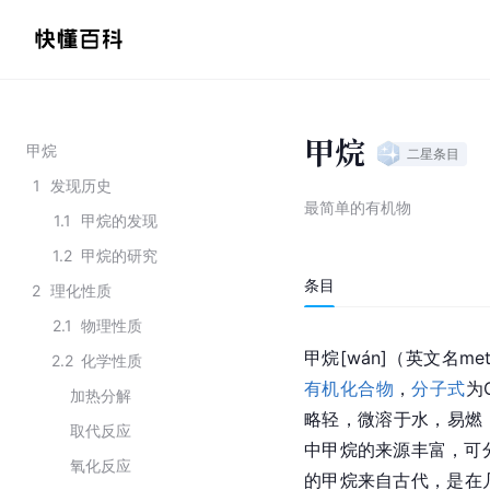
甲烷
甲烷
二星
条目
1
发现历史
最简单的有机物
1.1
甲烷的发现
1.2
甲烷的研究
条目
2
理化性质
2.1
物理性质
甲烷[wán]（英文名m
2.2
化学性质
有机化合物
，
分子式
为
加热分解
略轻，微溶于水，易燃
取代反应
中甲烷的来源丰富，可
氧化反应
的甲烷来自古代，是在