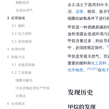
裂解反应
永久冻土下面而到今天
生成合成气
沼、
沥青
、稻田、新开
3
应用领域
细菌在缺氧条件下进行
3.1
燃料
甲烷是一种易燃易爆的
3.2
化工原料
放和泄露会造成环境污
甲烷含量过多，则会导
3.3
其他领域
[
中，必须按规定操作。
4
生理作用
甲烷是常规天然气、页
5
制备方法
重要的燃料和
化工原料
5.1
实验室制备
[
10
]
[
11
]
化学物质
。
在
电
5.2
工业制备
细菌分解法
污水厌氧处理生产甲烷
发现历史
分离法
6
分布情况
甲烷的发现