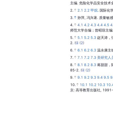
主编.
危险化学品安全技术全
2.
2.1
2.2
甲烷
.
国际化
3.
孙萍, 冯兴著.
质量敏
4.
4.1
4.2
4.3
4.4
4.5
4
师范大学合编；曾昭琼主编
5.
5.1
5.2
5.3
赵天涛，
2.
(
2
)
6.
6.1
6.2
6.3
温永康主
7.
7.1
7.2
7.3
美研究人
8.
8.1
8.2
8.3
蒋甜甜，
85-2.
(
2
)
9.
9.1
9.2
9.3
9.4
9.5
9
10.
10.1
10.2
10.3
10.
京
: 高等教育出版社,
1991