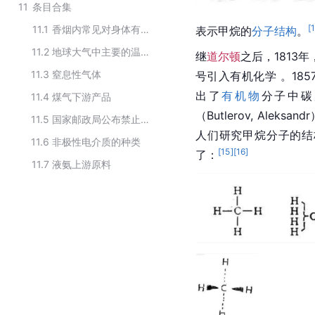
11
条目合集
[
11.1
香烟内常见对身体有毒物质
表示甲烷的
分子结构
。
11.2
地球大气中主要的温室气体
继
道尔顿
之后，1813年
11.3
窒息性气体
号引入有机化学 。1857
出了
有机物
分子中碳
11.4
煤气下游产品
（Butlerov, Al
11.5
国家邮政局公布禁止寄递物品—易燃气体
人们研究甲烷分子的结
11.6
非极性电介质的种类
[
15
]
[
16
]
了：
11.7
液氨上游原料