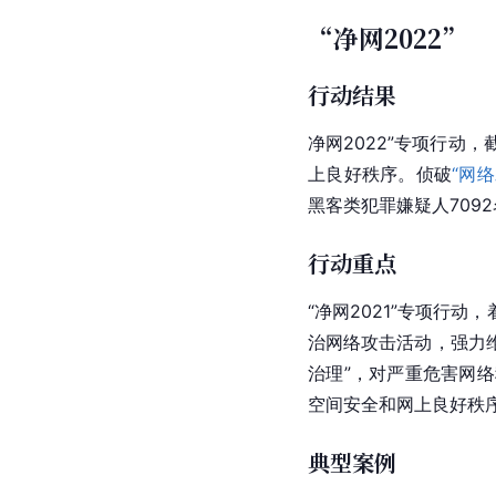
“净网2022”
行动结果
净网2022”专项行动
上良好秩序。侦破
“网络
黑客类
犯罪嫌疑人
709
行动重点
“净网2021”专项行
治
网络攻击
活动，强力
治理”，对严重危害网
空间安全和网上良好秩
典型案例