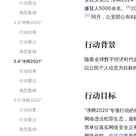
行动重点
[
9
]
嫌疑人5000余名。
2
典型案例
[
10
]
同月，公安部公布8
3.3
“净网2020”
行动结果
行动背景
行动重点
典型案例
随着全球数字经济时代的
3.4
“净网2021”
以公民个人信息为目标
行动结果
行动重点
典型案例
行动目标
3.5
“净网2022”
行动结果
“净网2020”专项行
网络违法犯罪生态，遏
行动重点
营单位落实网络安全义
典型案例
网络诈骗
、
套路贷
等新