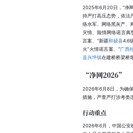
2025年6月20日，
持严打高压态势，依法
络水军、网络黑灰产、
灾情、险情网络谣言典型
言案、“新疆
和硕县
4.
火”火情谣言案、“
广西
县
兴坪镇
在建桥桥梁桥
“净网2026”
2026年6月8日，为
措施，严查严打涉考类
行动重点
2026年6月，中国公