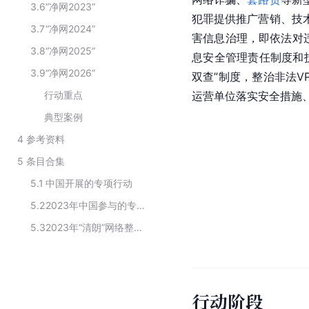
3.6
“净网2023”
犯罪提供推广营销、
技
3.7
“净网2024”
害信息治理，即依法对违
3.8
“净网2025”
息安全管理
责任制度
和
3.9
“净网2026”
双查”制度，整治非法V
行动重点
运营单位落实安全措施
典型案例
4
参考资料
5
条目合集
5.1
中国开展的专项行动
5.2
2023年中国参与的专项整治行动
5.3
2023年“清朗”网络整治专项行动
行动阶段