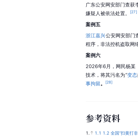
广东公安网安部门查获李
[
27
]
嫌疑人被依法处置。
案例五
浙江嘉兴
公安网安部门查
程序，非法控机盗取网
案例六
2026年6月，网民杨
技术，将其污名为“
变态
[
28
]
事拘留
。
参
考
资
料
1.
1.1
1.2
全国“扫黄打非