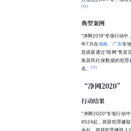
[
14
]
典型案例
“净网2019”专项行动中
年7月在
湖南
、
广东
等地
苏抓获通过“暗网”售卖
条居民社保数据的犯罪嫌
[
15
]
名。
“净网2020”
行动结果
“净网2020”专项行
6524起，抓获
犯罪嫌疑
余起，抓获犯罪嫌疑人1