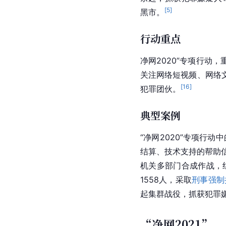
[
5
]
黑市。
行动重点
净网2020”专项行
关注网络短视频、
网络
[
16
]
犯罪团伙。
典型案例
“净网2020”专项行
结算、
技术支持
的帮助
机关多部门合成作战，
1558人，采取
刑事强制
起集群战役，抓获犯罪嫌
“净网2021”