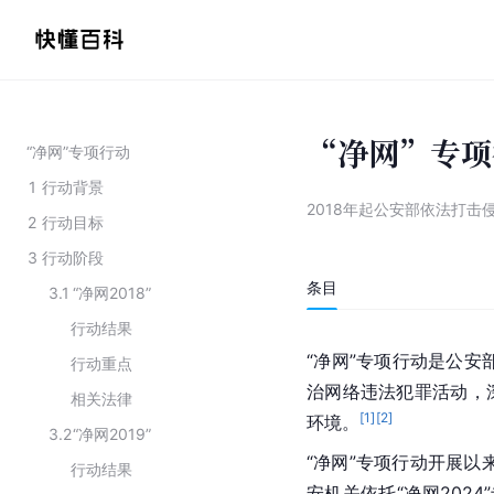
“净网”专项
“净网”专项行动
1
行动背景
2018年起公安部依法打
2
行动目标
3
行动阶段
条目
3.1
“净网2018”
行动结果
“净网”专项行动是公安
行动重点
治网络违法犯罪活动，
相关法律
[
1
]
[
2
]
环境。
3.2
“净网2019”
“净网”专项行动开展以
行动结果
安机关依托“净网2024