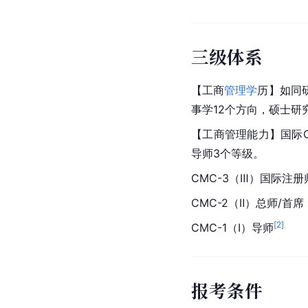
三级体系
【工商
管理学
历】如同
事学12个方向，硕士研
【工商管理能力】国际
导师3个等级。
CMC-3（Ⅲ）国际注册
CMC-2（Ⅱ）总师/首席
[
2
]
CMC-1（Ⅰ）导师
报考条件