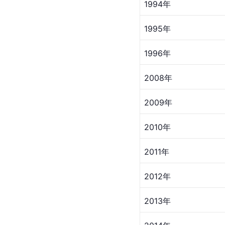
1994年
1995年
1996年
2008年
2009年
2010年
2011年
2012年
2013年