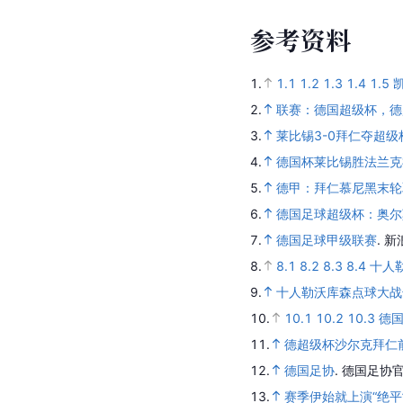
注
释
a.
截至2025年8月16日
参
考
资
料
1.
1.1
1.2
1.3
1.4
1.5