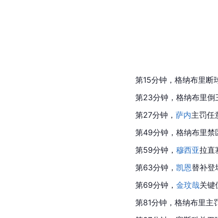
第15分钟，格纳布里
第23分钟，格纳布里倒
第27分钟，
萨内
主罚任
第49分钟，格纳布里禁
第59分钟，
穆西亚
拉
直
第63分钟，
凯恩
替补登
第69分钟，
金玟哉
关键
第81分钟，
格纳布里
主