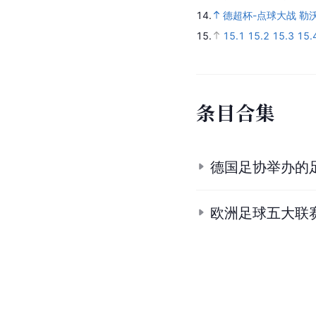
2.
联赛：德国超级杯，德
3.
莱比锡3-0拜仁夺超
4.
德国杯莱比锡胜法兰克
5.
德甲：拜仁慕尼黑末轮
6.
德国足球超级杯：奥尔
7.
德国足球甲级联赛
.
新
8.
8.1
8.2
8.3
8.4
十人
9.
十人勒沃库森点球大战
10.
10.1
10.2
10.3
德
11.
德超级杯沙尔克拜仁
12.
德国足协
.
德国足协官
13.
赛季伊始就上演“绝平
14.
德超杯-点球大战 勒
15.
15.1
15.2
15.3
15.