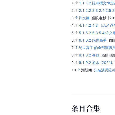
1.
1.1
1.2
陈冲撰文悼念
2.
2.1
2.2
2.3
2.4
2.5
2
3.
许文姗
.
猫眼电影.
[20
4.
4.1
4.2
4.3
《恋爱通
5.
5.1
5.2
5.3
5.4
许文
6.
6.1
6.2
绝世高手
.
猫
7.
绝世高手 的全部演职
8.
8.1
8.2
夺冠
.
猫眼电影
9.
9.1
9.2
游水 (2021)
.
10.
潮新闻.
知名演员陈冲
条
目
合
集