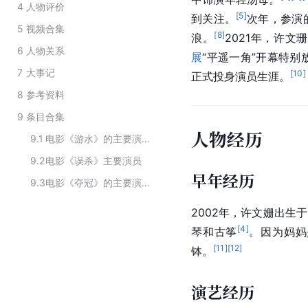
4
人物评价
[
5
]
到关注。
次年，参演
5
视频合集
[
8
]
浪。
2021年，许
6
人物关系
展
“平遥一角”开幕特别
7
大事记
[
10
]
正式投身演员生涯。
8
参考资料
9
条目合集
人物经历
9.1
电影《游水》的主要演职人员
9.2
电影《误杀》主要演员
早年经历
9.3
电影《夺冠》的主要演员
2002年，许文姗出生于
[
4
]
琴和
古筝
。因为妈妈
[
11
]
[
12
]
钵。
演艺经历