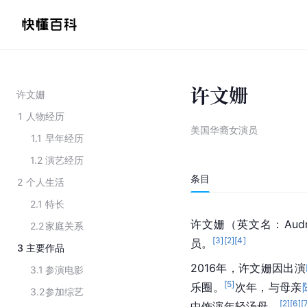
许文姗
许文姗
1
人物经历
美国华裔女演员
1.1
早年经历
1.2
演艺经历
条目
2
个人生活
2.1
特长
许文姗（英文名：Aud
2.2
家庭关系
[
3
]
[
2
]
[
4
]
员。
3
主要作品
2016年，许文姗因出演
3.1
参演电影
[
5
]
乐圈。
次年，与母亲
3.2
参加综艺
[
2
]
[
6
]
[
中饰演年轻汤母。