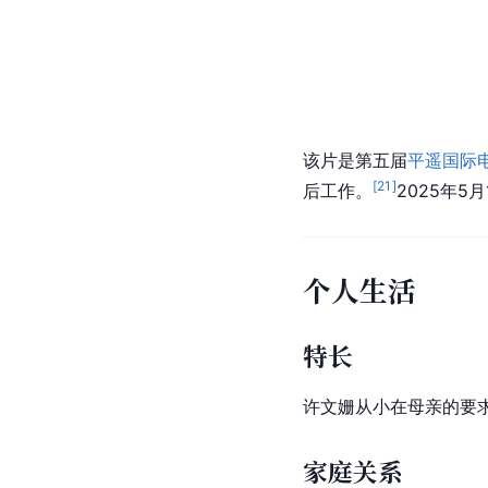
该片是第五届
平遥国际
[
21
]
后工作。
2025年5
个人生活
特长
许文姗从小在母亲的要
家庭关系