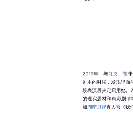
2019年，与
肖央
、陈冲
剧本的时候，发现里面
段表演后决定启用她。
的现实题材和精彩剧情
加
湖南卫视
真人秀《我