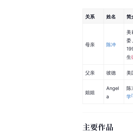
关系
姓名
简
美
委
母亲
陈冲
1
生
父亲
彼德
美
Angel
陈
姐姐
[
a
学
主要作品