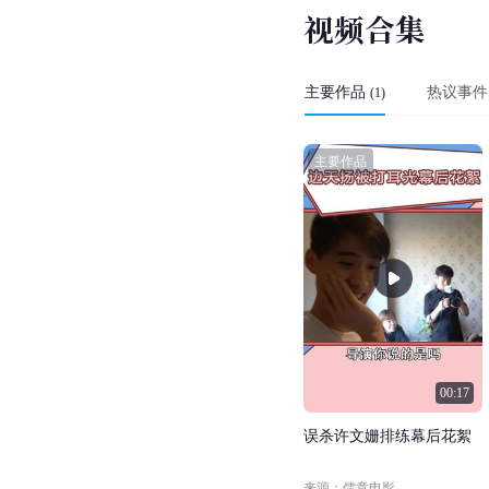
视
频
合
集
主要作品
热议事件
(
1
)
主要作品
00:17
误
杀
许
文
姗
排
练
幕
后
花
絮
来源：儒意电影