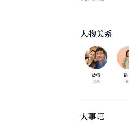
人
物
关
系
彼得
陈
父亲
母
大
事
记