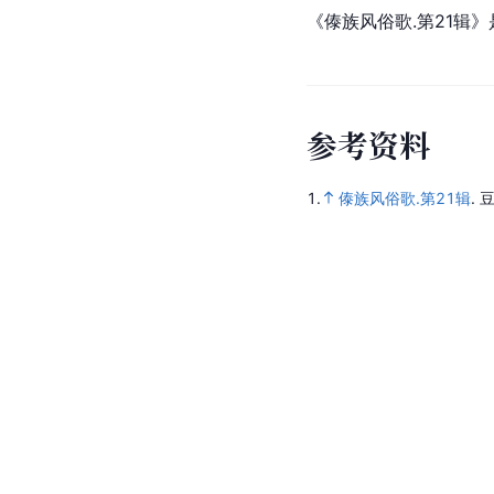
《傣族风俗歌.第21辑
参
考
资
料
1.
傣族风俗歌.第21辑
.
豆