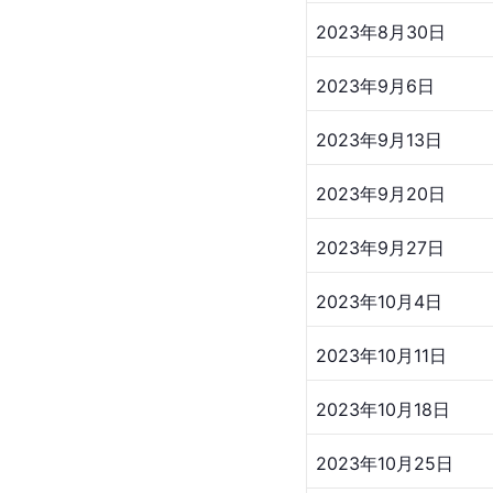
[
9
]
[
10
]
[
11
]
[
12
]
[
参考资料：
播出信息
前期宣传
2023年8月17日，
昕
、
陈紫函
、
戴向宇
、