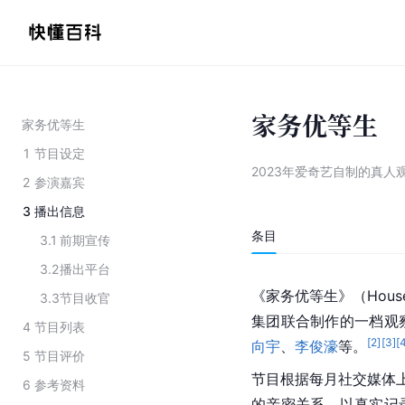
家务优等生
家务优等生
1
节目设定
2023年爱奇艺自制的真人
2
参演嘉宾
3
播出信息
条目
3.1
前期宣传
3.2
播出平台
《家务优等生》（Housew
3.3
节目收官
集团联合制作的一档观
4
节目列表
[
2
]
[
3
]
[
向宇
、
李俊濠
等。
5
节目评价
节目根据每月社交媒体
6
参考资料
的亲密关系，以真实记