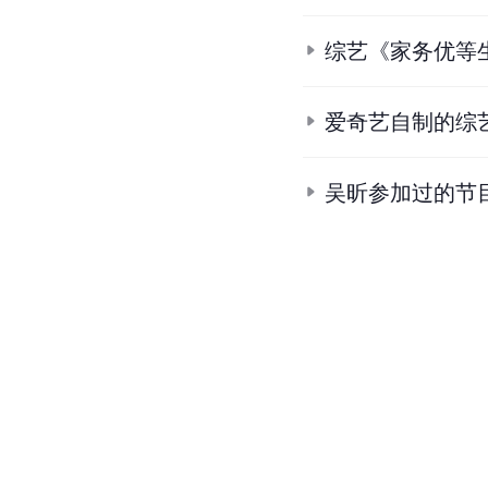
2023年12月6日
[
14
]
[
19
]
参考资料：
节目评价
《家务优等生》以独特
那些啼笑皆非的瞬间和
[
20
]
年报 评）
《家务优等生》不仅仅
吧
》到《家务优等生》
慰藉”“探求幸福生活”