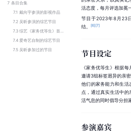
7
条目合集
活态度，每月评选加冕
7.1
戴向宇参演的影视作品
节目于2023年8月23
7.2
吴昕参演的综艺节目
[
6
]
[
7
]
结。
7.3
综艺《家务优等生》首轮嘉宾阵容
7.4
爱奇艺自制的综艺节目
7.5
吴昕参加过的节目
节目设定
《家务优等生》根据每
邀请3组标签迥异的亲
他们的家务能力和生活
点，通过真实生活中的
活气息的同时倡导分担
参演嘉宾